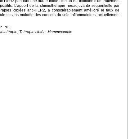
ti-HER2 pendant une durée totale d'un an et l'initiation d'un traitement
ositifs. L'apport de la chimiothérapie néoadjuvante séquentielle par
hérapies ciblées anti-HER2, a considérablement amélioré le taux de
obale et sans maladie des cancers du sein inflammatoires, actuellement
en PDF.
miothérapie, Thérapie ciblée, Mammectomie