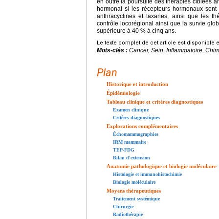
en outre la poursuite des thérapies ciblées an
hormonal si les récepteurs hormonaux sont p
anthracyclines et taxanes, ainsi que les t
contrôle locorégional ainsi que la survie gl
supérieure à 40 % à cinq ans.
Le texte complet de cet article est disponible 
Mots-clés :
Cancer, Sein, Inflammatoire, Chi
Plan
Historique et introduction
Épidémiologie
Tableau clinique et critères diagnostiques
Examen clinique
Critères diagnostiques
Explorations complémentaires
Échomammographies
IRM mammaire
TEP-FDG
Bilan d'extension
Anatomie pathologique et biologie moléculaire
Histologie et immunohistochimie
Biologie moléculaire
Moyens thérapeutiques
Traitement systémique
Chirurgie
Radiothérapie