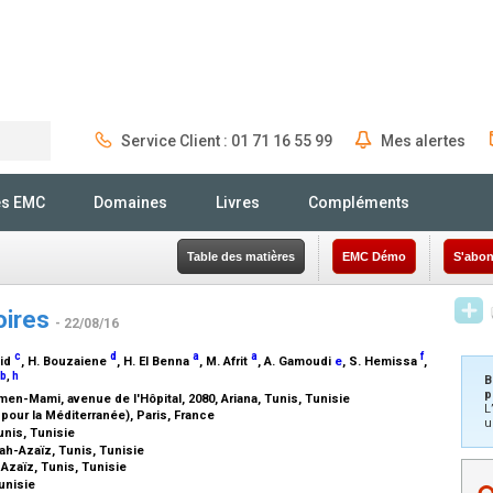
Service Client : 01 71 16 55 99
Mes alertes
Rechercher
és EMC
Domaines
Livres
Compléments
Table des matières
EMC Démo
S'abon
oires
- 22/08/16
c
d
a
a
f
aid
, H. Bouzaiene
, H. El Benna
, M. Afrit
, A. Gamoudi
e
, S. Hemissa
,
b
,
h
B
p
en-Mami, avenue de l'Hôpital, 2080, Ariana, Tunis, Tunisie
L
pour la Méditerranée), Paris, France
u
Tunis, Tunisie
lah-Azaïz, Tunis, Tunisie
-Azaïz, Tunis, Tunisie
Tunisie