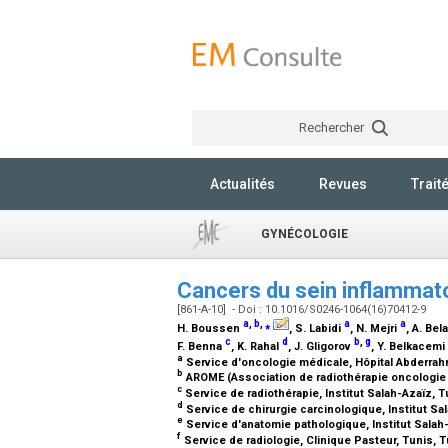
Rechercher
Actualités
Revues
Trait
GYNÉCOLOGIE
Cancers du sein inflammat
[861-A-10] - Doi : 10.1016/S0246-1064(16)70412-9
a
,
b
,
⁎
a
a
H. Boussen
, S. Labidi
, N. Mejri
, A. Bel
c
d
b
,
g
F. Benna
, K. Rahal
, J. Gligorov
, Y. Belkacemi
a
Service d'oncologie médicale, Hôpital Abderrahm
b
AROME (Association de radiothérapie oncologie 
c
Service de radiothérapie, Institut Salah-Azaïz, 
d
Service de chirurgie carcinologique, Institut Sa
e
Service d'anatomie pathologique, Institut Salah
f
Service de radiologie, Clinique Pasteur, Tunis, 