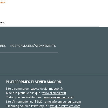
iques
vés.
VRES
NOS FORMULES D'ABONNEMENTS
PLATEFORMES ELSEVIER MASSON
Site e-commerce :
www.elsevier-masson.fr
Aide à la pratique clinique :
www.clinicalkey.fr
Portail pour les institutions :
www.em-premium.com
Site d'information sur l'EMC :
emc-info.em-consulte.com
E-learning pour les infirmier(e)s :
pratique-infirmiere.com