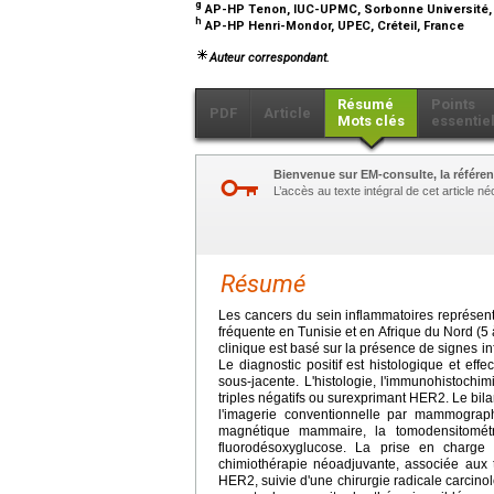
g
AP-HP Tenon, IUC-UPMC, Sorbonne Université, 
h
AP-HP Henri-Mondor, UPEC, Créteil, France
Auteur correspondant.
Résumé
Points
PDF
Article
Mots clés
essentie
Bienvenue sur EM-consulte, la référen
L’accès au texte intégral de cet article 
Résumé
Les cancers du sein inflammatoires représent
fréquente en Tunisie et en Afrique du Nord (5 
clinique est basé sur la présence de signes 
Le diagnostic positif est histologique et ef
sous-jacente. L'histologie, l'immunohistoch
triples négatifs ou surexprimant HER2. Le bila
l'imagerie conventionnelle par mammograph
magnétique mammaire, la tomodensitométr
fluorodésoxyglucose. La prise en charge d
chimiothérapie néoadjuvante, associée aux 
HER2, suivie d'une chirurgie radicale carcino