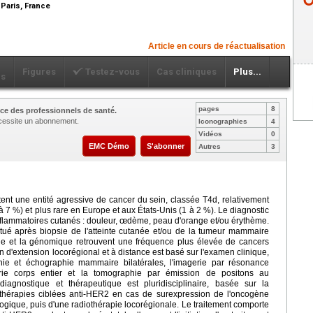
Paris, France
Article en cours de réactualisation
Figures
Testez-vous
Cas cliniques
Plus...
ls
pages
8
ce des professionnels de santé.
nécessite un abonnement.
Iconographies
4
Vidéos
0
EMC Démo
S'abonner
Autres
3
ent une entité agressive de cancer du sein, classée T4d, relativement
à 7 %) et plus rare en Europe et aux États-Unis (1 à 2 %). Le diagnostic
inflammatoires cutanés : douleur, œdème, peau d'orange et/ou érythème.
fectué après biopsie de l'atteinte cutanée et/ou de la tumeur mammaire
imie et la génomique retrouvent une fréquence plus élevée de cancers
n d'extension locorégional et à distance est basé sur l'examen clinique,
ie et échographie mammaire bilatérales, l'imagerie par résonance
ie corps entier et la tomographie par émission de positons au
iagnostique et thérapeutique est pluridisciplinaire, basée sur la
thérapies ciblées anti-HER2 en cas de surexpression de l'oncogène
logique, puis d'une radiothérapie locorégionale. Le traitement comporte