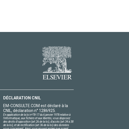
DÉCLARATION CNIL
EM-CONSULTE.COM est déclaré à la
CNIL, déclaration n° 1286925.
En application de la loi nº78-17 du 6 janvier 1978 relative à
l'informatique, aux fichiers et aux libertés, vous disposez
des droits d'opposition (art.26 de la loi), d'accès (art.34 à 38
de la loi), et de rectification (art.36 de la loi) des données
vous concernant. Ainsi, vous pouvez exiger que soient