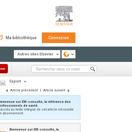
Ma bibliothèque
Connexion
Autres sites Elsevier
ner
Export
Article précédent
|
Article suivant
ienvenue sur EM-consulte, la référence des
rofessionnels de santé.
’accès au texte intégral de cet article nécessite
n abonnement.
Bienvenue sur EM-consulte, la