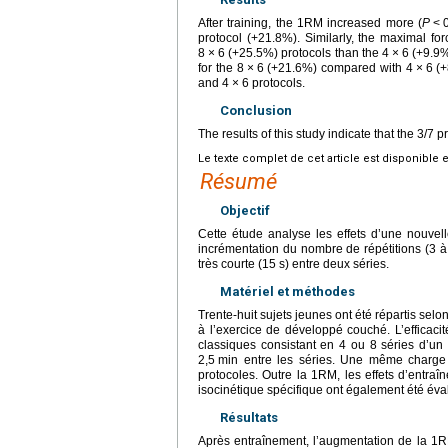
After training, the 1RM increased more (
P
<
protocol (+21.8%). Similarly, the maximal fo
8
×
6 (+25.5%) protocols than the 4
×
6 (+9.9%
for the 8
×
6 (+21.6%) compared with 4
×
6 (+
and 4
×
6 protocols.
Conclusion
The results of this study indicate that the 3/7 p
Le texte complet de cet article est disponible 
Résumé
Objectif
Cette étude analyse les effets d’une nouve
incrémentation du nombre de répétitions (3 à
très courte (15
s) entre deux séries.
Matériel et méthodes
Trente-huit sujets jeunes ont été répartis sel
à l’exercice de développé couché. L’efficac
classiques consistant en 4 ou 8 séries d’un
2,5
min entre les séries. Une même charge 
protocoles. Outre la 1RM, les effets d’entra
isocinétique spécifique ont également été éva
Résultats
Après entraînement, l’augmentation de la 1RM