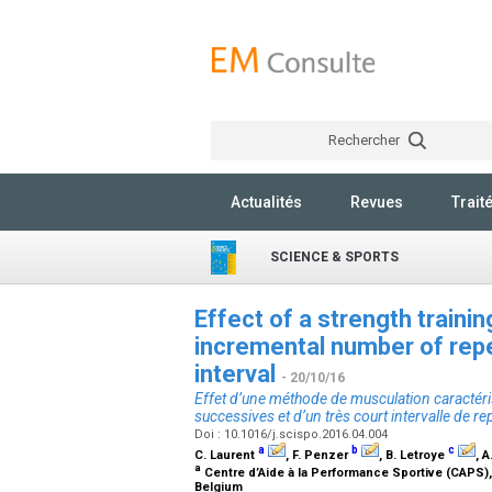
Rechercher
Actualités
Revues
Trait
SCIENCE & SPORTS
Effect of a strength traini
incremental number of repe
interval
- 20/10/16
Effet d’une méthode de musculation caractéri
successives et d’un très court intervalle de r
Doi : 10.1016/j.scispo.2016.04.004
a
b
c
C. Laurent
, F. Penzer
, B. Letroye
, 
a
Centre d’Aide à la Performance Sportive (CAPS), 
Belgium