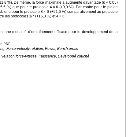
21,8 %). De même, la force maximale a augmenté davantage (
p
<
0,05)
25,5 %) que pour le protocole 4
×
6 (+9,9 %). Par contre pour le pic de
 obtenu pour le protocole 8
×
6 (+21,6 %) comparativement au protocole
tre les protocoles 3/7 (+16,3 %) et 4
×
6.
est une modalité d’entraînement efficace pour le développement de la
en PDF.
ing, Force-velocity relation, Power, Bench press
, Relation force-vitesse, Puissance, Développé couché