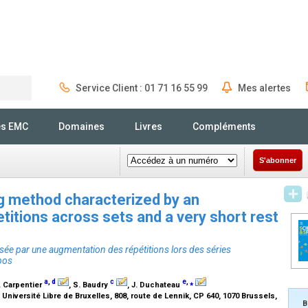
Service Client : 01 71 16 55 99
Mes alertes
Rechercher
és EMC
Domaines
Livres
Compléments
S'abonner
ng method characterized by an
titions across sets and a very short rest
sée par une augmentation des répétitions lors des séries
epos
a
,
d
c
e
,
⁎
A. Carpentier
, S. Baudry
, J. Duchateau
Université Libre de Bruxelles, 808, route de Lennik, CP 640, 1070 Brussels,
B