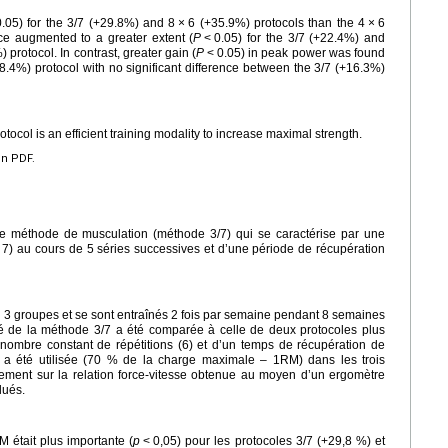
0.05) for the 3/7 (+29.8%) and 8
×
6 (+35.9%) protocols than the 4
×
6
rce augmented to a greater extent (
P
<
0.05) for the 3/7 (+22.4%) and
) protocol. In contrast, greater gain (
P
<
0.05) in peak power was found
8.4%) protocol with no significant difference between the 3/7 (+16.3%)
rotocol is an efficient training modality to increase maximal strength.
en PDF.
lle méthode de musculation (méthode 3/7) qui se caractérise par une
 7) au cours de 5 séries successives et d’une période de récupération
on 3 groupes et se sont entraînés 2 fois par semaine pendant 8 semaines
ité de la méthode 3/7 a été comparée à celle de deux protocoles plus
 nombre constant de répétitions (6) et d’un temps de récupération de
a été utilisée (70 % de la charge maximale – 1RM) dans les trois
înement sur la relation force-vitesse obtenue au moyen d’un ergomètre
lués.
 était plus importante (
p
<
0,05) pour les protocoles 3/7 (+29,8 %) et