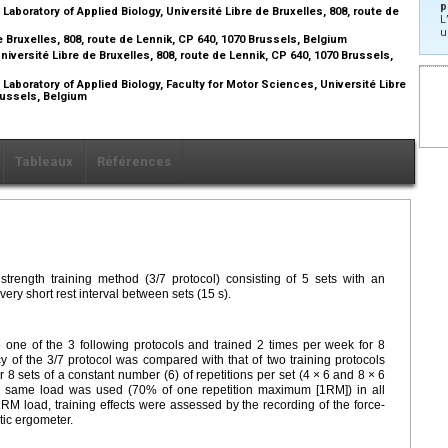
p
aboratory of Applied Biology, Université Libre de Bruxelles, 808, route de
L
u
e Bruxelles, 808, route de Lennik, CP 640, 1070 Brussels, Belgium
niversité Libre de Bruxelles, 808, route de Lennik, CP 640, 1070 Brussels,
Laboratory of Applied Biology, Faculty for Motor Sciences, Université Libre
Brussels, Belgium
Tableaux
Références
strength training method (3/7 protocol) consisting of 5 sets with an
very short rest interval between sets (15
s).
 one of the 3 following protocols and trained 2 times per week for 8
y of the 3/7 protocol was compared with that of two training protocols
r 8 sets of a constant number (6) of repetitions per set (4
×
6 and 8
×
6
 same load was used (70% of one repetition maximum [1RM]) in all
 1RM load, training effects were assessed by the recording of the force-
etic ergometer.