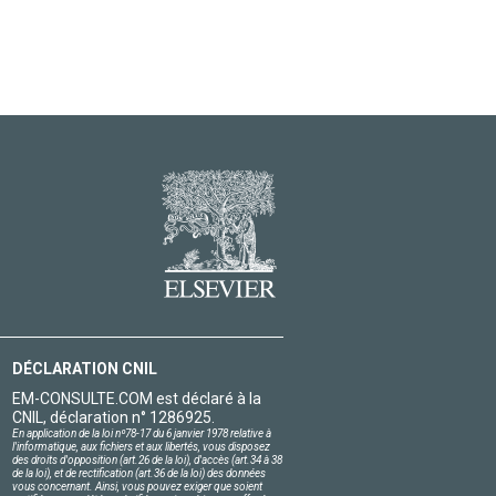
DÉCLARATION CNIL
EM-CONSULTE.COM est déclaré à la
CNIL, déclaration n° 1286925.
En application de la loi nº78-17 du 6 janvier 1978 relative à
l'informatique, aux fichiers et aux libertés, vous disposez
des droits d'opposition (art.26 de la loi), d'accès (art.34 à 38
de la loi), et de rectification (art.36 de la loi) des données
vous concernant. Ainsi, vous pouvez exiger que soient