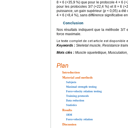
8
×
6 (+35,9 %) que pour le protocole 4
×
6 (+
pour les protocoles 3/7 (+22,4 %) et 8
×
6 (+
puissance, un gain supérieur (
p
<
0,05) a été
4
×
6 (+8,4 %), sans différence significative en
Conclusion
Nos résultats indiquent que la méthode 3/7 
force maximale.
Le texte complet de cet article est disponible 
Keywords :
Skeletal muscle, Resistance train
Mots clés :
Muscle squelettique, Musculation
Plan
Introduction
Material and methods
Subjects
Maximal strength testing
Force-velocity relation testing
Training protocols
Data reduction
Statistics
Results
1RM
Force-velocity relation
Discussion