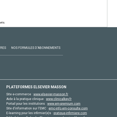
vés.
VRES
NOS FORMULES D'ABONNEMENTS
PLATEFORMES ELSEVIER MASSON
Site e-commerce :
www.elsevier-masson.fr
Aide à la pratique clinique :
www.clinicalkey.fr
Portail pour les institutions :
www.em-premium.com
Site d'information sur l'EMC :
emc-info.em-consulte.com
E-learning pour les infirmier(e)s :
pratique-infirmiere.com