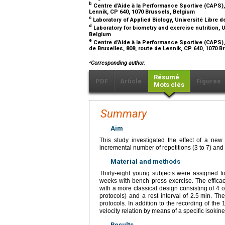
b
Centre d’Aide à la Performance Sportive (CAPS), L
Lennik, CP 640, 1070 Brussels, Belgium
c
Laboratory of Applied Biology, Université Libre d
d
Laboratory for biometry and exercise nutrition, U
Belgium
e
Centre d’Aide à la Performance Sportive (CAPS), 
de Bruxelles, 808, route de Lennik, CP 640, 1070 
⁎
Corresponding author.
Résumé
PDF
Article
Figures
Mots clés
Summary
Aim
This study investigated the effect of a new 
incremental number of repetitions (3 to 7) and 
Material and methods
Thirty-eight young subjects were assigned to
weeks with bench press exercise. The efficac
with a more classical design consisting of 4 o
protocols) and a rest interval of 2.5
min. The
protocols. In addition to the recording of the
velocity relation by means of a specific isokin
Results