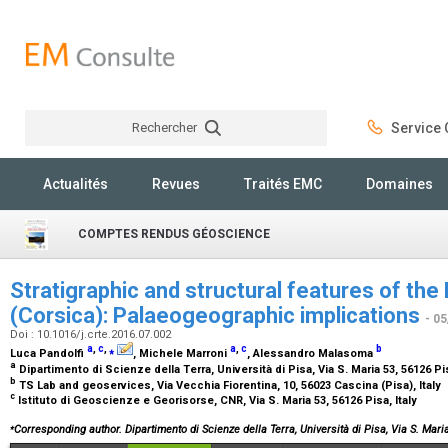
Rechercher
Service C
Rechercher
Actualités
Revues
Traités EMC
Domaines
COMPTES RENDUS GÉOSCIENCE
Stratigraphic and structural features of the 
(Corsica): Palaeogeographic implications
- 0
Doi : 10.1016/j.crte.2016.07.002
a
,
c
,
⁎
a
,
c
b
Luca Pandolfi
, Michele Marroni
, Alessandro Malasoma
a
Dipartimento di Scienze della Terra, Università di Pisa, Via S. Maria 53, 56126 Pis
b
TS Lab and geoservices, Via Vecchia Fiorentina, 10, 56023 Cascina (Pisa), Italy
c
Istituto di Geoscienze e Georisorse, CNR, Via S. Maria 53, 56126 Pisa, Italy
⁎
Corresponding author. Dipartimento di Scienze della Terra, Università di Pisa, Via S. Maria,