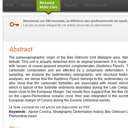
Résumé
PDF
Article
Figures
Références
Mots clés
Bienvenue sur EM-consulte, la référence des professionnels de santé.
L’accès au texte intégral de cet article nécessite un abonnement.
Abstract
The palaeogeographic origin of the Bas Ostriconi Unit (Balagne area, Alp
debate. This unit is actually detached from its original basement. It is made
with lenses of coarse-grained polymict conglomerates (Narbinco Flysch). Th
carbonatic composition and are affected by a polyphasic deformation. 
sampling, we analyse the sedimentary, petrographic, and structural featu
analyses, we derive that the Narbinco Flysch belongs to the sedimentary c
also show that the carbonatic turbidites are associated with mixed silicic
which is typical of the turbidite sediments deposited during the Late Cret
basin close to the European Margin. Our results thus suggest that, the Bas Os
on the Ligure-Piemontese oceanic crust, then was integrated to the accre
European margin of Corsica during the Eocene collisional events.
Le texte complet de cet article est disponible en PDF.
Keywords :
Alpine Corsica, Stratigraphy, Deformation history, Bas Ostriconi 
Piemontese basin