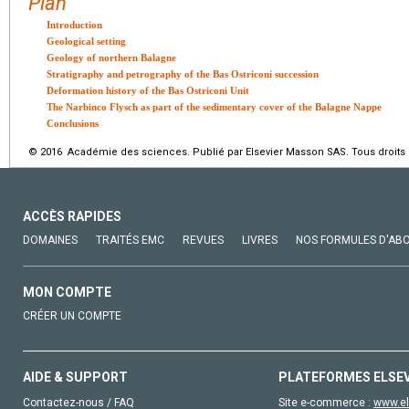
Plan
Introduction
Geological setting
Geology of northern Balagne
Stratigraphy and petrography of the Bas Ostriconi succession
Deformation history of the Bas Ostriconi Unit
The Narbinco Flysch as part of the sedimentary cover of the Balagne Nappe
Conclusions
© 2016 Académie des sciences. Publié par Elsevier Masson SAS. Tous droits 
ACCÈS RAPIDES
DOMAINES
TRAITÉS EMC
REVUES
LIVRES
NOS FORMULES D'AB
MON COMPTE
CRÉER UN COMPTE
AIDE & SUPPORT
PLATEFORMES ELSE
Contactez-nous / FAQ
Site e-commerce :
www.el