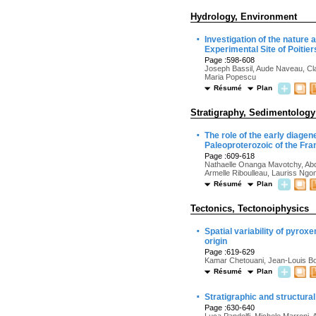
Hydrology, Environment
·
Investigation of the nature 
Experimental Site of Poitier
Page :598-608
Joseph Bassil, Aude Naveau, Cl
Maria Popescu
Résumé
Plan
Stratigraphy, Sedimentology
·
The role of the early diagen
Paleoproterozoic of the Fra
Page :609-618
Nathaelle Onanga Mavotchy, Abde
Armelle Riboulleau, Lauriss Ng
Résumé
Plan
Tectonics, Tectonoiphysics
·
Spatial variability of pyrox
origin
Page :619-629
Kamar Chetouani, Jean-Louis Bod
Résumé
Plan
·
Stratigraphic and structura
Page :630-640