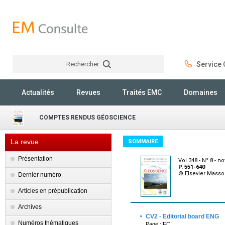
Rechercher
Service C
Rechercher
Actualités
Revues
Traités EMC
Domaines
COMPTES RENDUS GÉOSCIENCE
La revue
SOMMAIRE
Présentation
Vol 348 - N° 8 - 
P. 551-640
© Elsevier Mass
Dernier numéro
Articles en prépublication
Archives
·
CV2 - Editorial board ENG
Numéros thématiques
Page :IFC