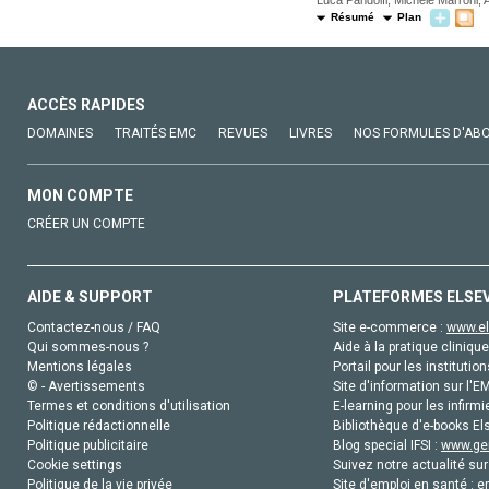
Luca Pandolfi, Michele Marroni
Résumé
Plan
ACCÈS RAPIDES
DOMAINES
TRAITÉS EMC
REVUES
LIVRES
NOS FORMULES D'AB
MON COMPTE
CRÉER UN COMPTE
AIDE & SUPPORT
PLATEFORMES ELSE
Contactez-nous / FAQ
Site e-commerce :
www.el
Qui sommes-nous ?
Aide à la pratique clinique
Mentions légales
Portail pour les institution
© - Avertissements
Site d'information sur l'E
Termes et conditions d'utilisation
E-learning pour les infirmi
Politique rédactionnelle
Bibliothèque d'e-books Els
Politique publicitaire
Blog special IFSI :
www.gen
Cookie settings
Suivez notre actualité sur
Politique de la vie privée
Site d'emploi en santé :
e