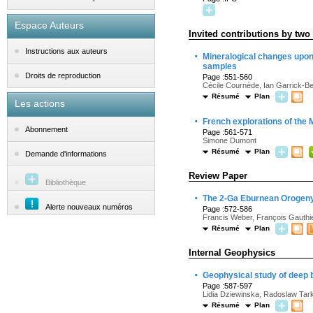
Espace Auteurs
Invited contributions by tw
Instructions aux auteurs
·
Mineralogical changes upon h
samples
Droits de reproduction
Page :551-560
Cécile Cournède, Ian Garrick-Be
Résumé
Plan
Les actions
·
French explorations of the 
Abonnement
Page :561-571
Simone Dumont
Résumé
Plan
Demande d'informations
Review Paper
Bibliothèque
·
The 2-Ga Eburnean Orogeny i
Alerte nouveaux numéros
Page :572-586
Francis Weber, François Gauthie
Résumé
Plan
Internal Geophysics
·
Geophysical study of deep b
Page :587-597
Lidia Dziewinska, Radoslaw Tar
Résumé
Plan