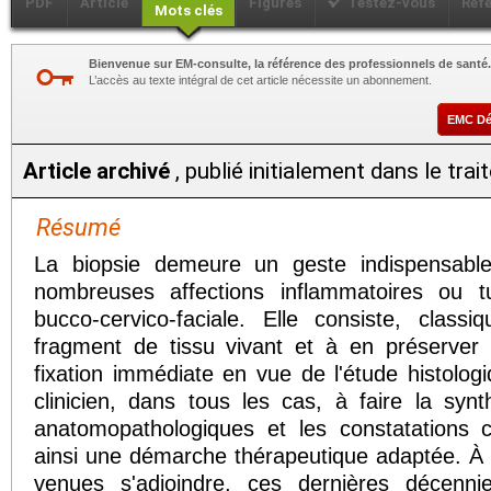
PDF
Article
Figures
Testez-vous
Réf
Mots clés
Bienvenue sur EM-consulte, la référence des professionnels de santé.
L’accès au texte intégral de cet article nécessite un abonnement.
EMC D
Article archivé
, publié initialement dans le tra
Résumé
La biopsie demeure un geste indispensable
nombreuses affections inflammatoires ou 
bucco-cervico-faciale. Elle consiste, class
fragment de tissu vivant et à en préserver
fixation immédiate en vue de l'étude histolog
clinicien, dans tous les cas, à faire la synt
anatomopathologiques et les constatations c
ainsi une démarche thérapeutique adaptée. À l
venues s'adjoindre, ces dernières décennie