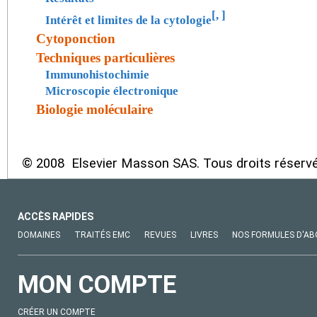
[
,
]
Intérêt et limites de la cytologie
Cytoponction
Techniques particulières
Immunohistochimie
Microscopie électronique
Biologie moléculaire
© 2008 Elsevier Masson SAS. Tous droits réservé
ACCÈS RAPIDES
DOMAINES
TRAITÉS EMC
REVUES
LIVRES
NOS FORMULES D'A
MON COMPTE
CRÉER UN COMPTE