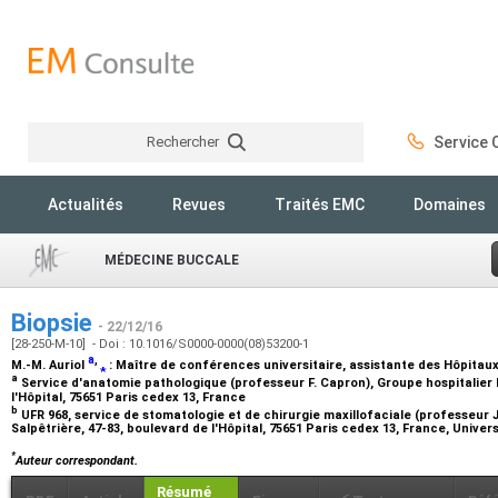
Rechercher
Service C
Rechercher
Actualités
Revues
Traités EMC
Domaines
MÉDECINE BUCCALE
Biopsie
- 22/12/16
[28-250-M-10] - Doi : 10.1016/S0000-0000(08)53200-1
a
,
M.-M. Auriol
⁎
:
Maître de conférences universitaire, assistante des Hôpitau
a
Service d'anatomie pathologique (professeur F. Capron), Groupe hospitalier P
l'Hôpital, 75651 Paris cedex 13, France
b
UFR 968, service de stomatologie et de chirurgie maxillofaciale (professeur J.
Salpêtrière, 47-83, boulevard de l'Hôpital, 75651 Paris cedex 13, France, Univer
*
Auteur correspondant.
Résumé