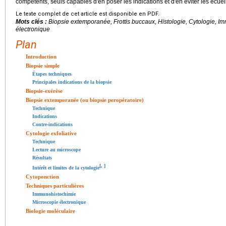
compétents, seuls capables d'en poser les indications et d'en éviter les écuei
Le texte complet de cet article est disponible en PDF.
Mots clés :
Biopsie extemporanée, Frottis buccaux, Histologie, Cytologie, I
électronique
Plan
Introduction
Biopsie simple
Étapes techniques
Principales indications de la biopsie
Biopsie-exérèse
Biopsie extemporanée (ou biopsie peropératoire)
Technique
Indications
Contre-indications
Cytologie exfoliative
Technique
Lecture au microscope
Résultats
[
,
]
Intérêt et limites de la cytologie
Cytoponction
Techniques particulières
Immunohistochimie
Microscopie électronique
Biologie moléculaire