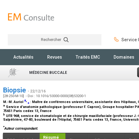
Rechercher
Service C
Rechercher
Actualités
Revues
Traités EMC
Domaines
MÉDECINE BUCCALE
Biopsie
- 22/12/16
[28-250-M-10] - Doi : 10.1016/S0000-0000(08)53200-1
a
,
M.-M. Auriol
⁎
:
Maître de conférences universitaire, assistante des Hôpitaux
,
a
Service d'anatomie pathologique (professeur F. Capron), Groupe hospitalier Piti
75651 Paris cedex 13, France
b
UFR 968, service de stomatologie et de chirurgie maxillofaciale (professeur J.-C
Salpêtrière, 47-83, boulevard de l'Hôpital, 75651 Paris cedex 13, France, Universit
*
Auteur correspondant.
Résumé