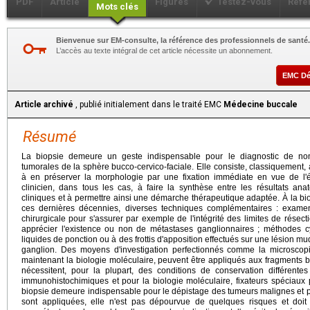
PDF
Article
Figures
Testez-vous
Réfé
Mots clés
Bienvenue sur EM-consulte, la référence des professionnels de santé.
L’accès au texte intégral de cet article nécessite un abonnement.
EMC D
Article archivé
, publié initialement dans le traité EMC
Médecine buccale
Résumé
La biopsie demeure un geste indispensable pour le diagnostic de nom
tumorales de la sphère bucco-cervico-faciale. Elle consiste, classiquement, 
à en préserver la morphologie par une fixation immédiate en vue de l'é
clinicien, dans tous les cas, à faire la synthèse entre les résultats an
cliniques et à permettre ainsi une démarche thérapeutique adaptée. À la bi
ces dernières décennies, diverses techniques complémentaires : exame
chirurgicale pour s'assurer par exemple de l'intégrité des limites de rése
apprécier l'existence ou non de métastases ganglionnaires ; méthodes cy
liquides de ponction ou à des frottis d'apposition effectués sur une lésion m
ganglion. Des moyens d'investigation perfectionnés comme la microscopi
maintenant la biologie moléculaire, peuvent être appliqués aux fragments bi
nécessitent, pour la plupart, des conditions de conservation différentes
immunohistochimiques et pour la biologie moléculaire, fixateurs spéciaux p
biopsie demeure indispensable pour le dépistage des tumeurs malignes et po
sont appliquées, elle n'est pas dépourvue de quelques risques et doi