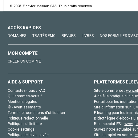
© 2008 Elsevier Masson SAS. Tous droits réservés.
ACCÈS RAPIDES
DOMAINES
TRAITÉS EMC
REVUES
LIVRES
NOS FORMULES D'AB
MON COMPTE
CRÉER UN COMPTE
AIDE & SUPPORT
PLATEFORMES ELSE
Contactez-nous / FAQ
Site e-commerce :
www.el
Qui sommes-nous ?
Aide à la pratique clinique
Mentions légales
Portail pour les institution
© - Avertissements
Site d'information sur l'E
Termes et conditions d'utilisation
E-learning pour les infirmi
Politique rédactionnelle
Bibliothèque d'e-books Els
Politique publicitaire
Blog special IFSI :
www.gen
Cookie settings
Suivez notre actualité sur
Politique de la vie privée
Site d'emploi en santé :
e