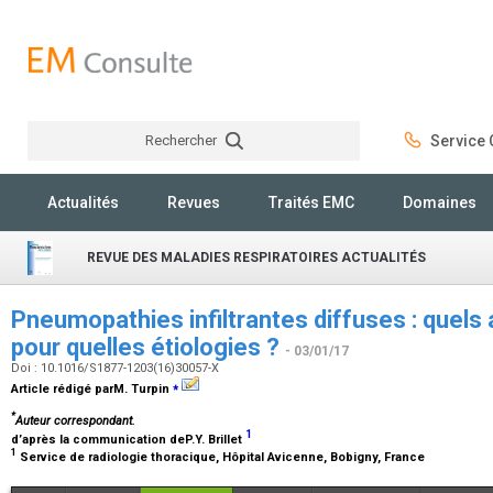
Rechercher
Service C
Rechercher
Actualités
Revues
Traités EMC
Domaines
REVUE DES MALADIES RESPIRATOIRES ACTUALITÉS
Pneumopathies infiltrantes diffuses : quels
pour quelles étiologies ?
- 03/01/17
Doi : 10.1016/S1877-1203(16)30057-X
⁎
Article rédigé parM. Turpin
*
Auteur correspondant.
1
d’après la communication deP.Y. Brillet
1
Service de radiologie thoracique, Hôpital Avicenne, Bobigny, France