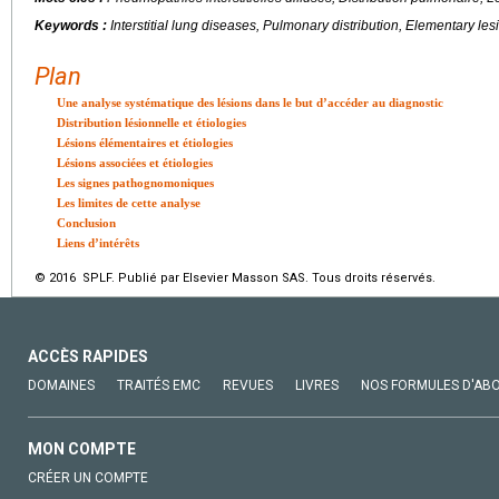
Keywords :
Interstitial lung diseases, Pulmonary distribution, Elementary les
Plan
Une analyse systématique des lésions dans le but d’accéder au diagnostic
Distribution lésionnelle et étiologies
Lésions élémentaires et étiologies
Lésions associées et étiologies
Les signes pathognomoniques
Les limites de cette analyse
Conclusion
Liens d’intérêts
© 2016 SPLF. Publié par Elsevier Masson SAS. Tous droits réservés.
ACCÈS RAPIDES
DOMAINES
TRAITÉS EMC
REVUES
LIVRES
NOS FORMULES D'AB
MON COMPTE
CRÉER UN COMPTE