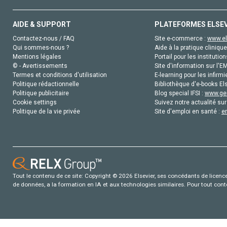
AIDE & SUPPORT
PLATEFORMES ELSE
Contactez-nous / FAQ
Site e-commerce :
www.el
Qui sommes-nous ?
Aide à la pratique clinique
Mentions légales
Portail pour les institution
© - Avertissements
Site d'information sur l'E
Termes et conditions d'utilisation
E-learning pour les infirmi
Politique rédactionnelle
Bibliothèque d'e-books Els
Politique publicitaire
Blog special IFSI :
www.gen
Cookie settings
Suivez notre actualité sur
Politique de la vie privée
Site d'emploi en santé :
e
Tout le contenu de ce site: Copyright © 2026 Elsevier, ses concédants de licence e
de données, a la formation en IA et aux technologies similaires. Pour tout con