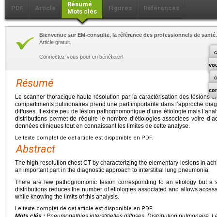
Résumé
PDF
Article
Figures
Références
Mots clés
Bienvenue sur EM-consulte, la référence des professionnels de santé.
Article gratuit.
c
Connectez-vous pour en bénéficier!
vo
Résumé
co
Le scanner thoracique haute résolution par la caractérisation des lésions él
compartiments pulmonaires prend une part importante dans l’approche diag
diffuses. Il existe peu de lésion pathognomonique d’une étiologie mais l’ana
distributions permet de réduire le nombre d’étiologies associées voire d’a
données cliniques tout en connaissant les limites de cette analyse.
Le texte complet de cet article est disponible en PDF.
Abstract
The high-resolution chest CT by characterizing the elementary lesions in ach
an important part in the diagnostic approach to interstitial lung pneumonia.
There are few pathognomonic lesion corresponding to an etiology but a sy
distributions reduces the number of etiologies associated and allows access to
while knowing the limits of this analysis.
Le texte complet de cet article est disponible en PDF.
Mots clés :
Pneumopathies interstitielles diffuses, Distribution pulmonaire, 