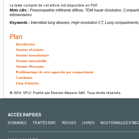
Le texte complet de cet article est disponible en PDF.
Mots clés :
Pneumopathie infiltrante diffuse, TDM haute résolution, Compar
élémentaires
Keywords :
Interstitial lung dieases, High-resolution CT, Lung compartments
Plan
Introduction
Atteinte alvéolaire
Atteinte bronchiolaire
Atteinte interstitielle
Atteinte fibrosante
Problématique de cette approche par compartiment
Conclusion
Liens d’intérêts
© 2016 SPLF. Publié par Elsevier Masson SAS. Tous droits réservés.
ACCÈS RAPIDES
DOMAINES
TRAITÉS EMC
REVUES
LIVRES
NOS FORMULES D'AB