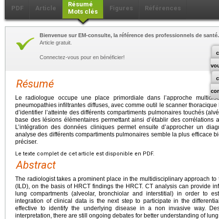
Résumé
PDF
Article
Figures
Références
Mots clés
Bienvenue sur EM-consulte, la référence des professionnels de santé.
Article gratuit.
c
Connectez-vous pour en bénéficier!
vo
Résumé
co
Le radiologue occupe une place primordiale dans l’approche multidisci
pneumopathies infiltrantes diffuses, avec comme outil le scanner thoracique
d’identifier l’atteinte des différents compartiments pulmonaires touchés (alvéol
base des lésions élémentaires permettant ainsi d’établir des corrélations
L’intégration des données cliniques permet ensuite d’approcher un diag
analyse des différents compartiments pulmonaires semble la plus efficace bi
préciser.
Le texte complet de cet article est disponible en PDF.
Abstract
The radiologist takes a prominent place in the multidisciplinary approach to t
(ILD), on the basis of HRCT findings the HRCT. CT analysis can provide inf
lung compartments (alveolar, bronchiolar and interstitial) in order to es
integration of clinical data is the next step to participate in the differen
effective to identify the underlying disease in a non invasive way. De
interpretation, there are still ongoing debates for better understanding of lung 