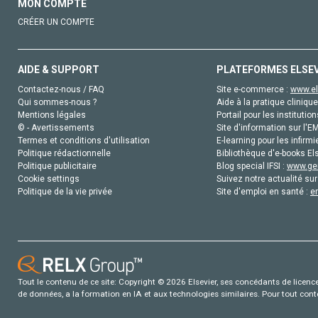
MON COMPTE
CRÉER UN COMPTE
AIDE & SUPPORT
PLATEFORMES ELSE
Contactez-nous / FAQ
Site e-commerce :
www.el
Qui sommes-nous ?
Aide à la pratique clinique
Mentions légales
Portail pour les institution
© - Avertissements
Site d'information sur l'E
Termes et conditions d'utilisation
E-learning pour les infirmi
Politique rédactionnelle
Bibliothèque d'e-books Els
Politique publicitaire
Blog special IFSI :
www.gen
Cookie settings
Suivez notre actualité sur
Politique de la vie privée
Site d'emploi en santé :
e
Tout le contenu de ce site: Copyright © 2026 Elsevier, ses concédants de licence e
de données, a la formation en IA et aux technologies similaires. Pour tout con