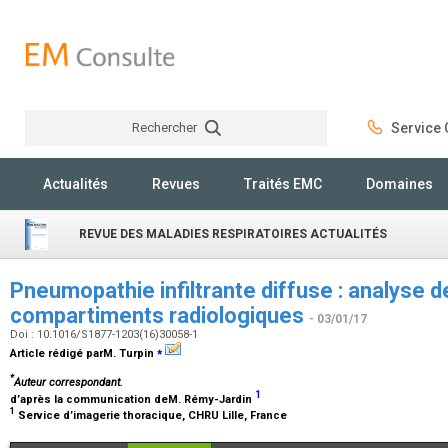
Rechercher
Service C
Rechercher
Actualités
Revues
Traités EMC
Domaines
REVUE DES MALADIES RESPIRATOIRES ACTUALITÉS
Pneumopathie infiltrante diffuse : analyse d
compartiments radiologiques
- 03/01/17
Doi : 10.1016/S1877-1203(16)30058-1
⁎
Article rédigé parM. Turpin
*
Auteur correspondant.
1
d’après la communication deM. Rémy-Jardin
1
Service d’imagerie thoracique, CHRU Lille, France