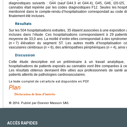
diagnostiques suivants : G44 (sauf G44.3 et G44.4), G45, G46, I20-I25, I6
cannabis était repérée par les codes diagnostiques F12. Seules les hospita
mentionné dans le compte-rendu d’hospitalisation correspondait au code d
finalement été incluses.
Résultats
Sur les 504 hospitalisations extraites, 35 étaient associées à une exposition
incluses dans l’étude. Ces hospitalisations correspondaient à 29 patien
moyenne de 33,0 ans. La moitié d’entre elles correspondait à des syndromes
(
n
=
7) élévation du segment ST. Les autres motifs d’hospitalisation 
vasculaires cérébraux (
n
=
6), des artériopathies périphériques (
n
=
4), ainsi
Discussion
Cette étude descriptive est un préliminaire à un travail analytique,
hospitalisations de patients exposés au cannabis vont être comparées à cel
Les résultats obtenus devraient être utiles aux professionnels de sant
patients atteints de pathologies cardiovasculaires.
Le texte complet de cet article est disponible en PDF.
Plan
Déclaration de liens d’intérêts
© 2016 Publié par Elsevier Masson SAS.
ACCÈS RAPIDES