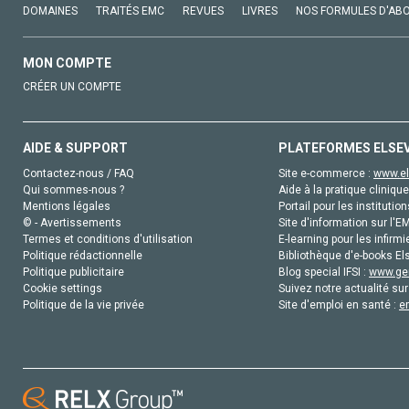
DOMAINES
TRAITÉS EMC
REVUES
LIVRES
NOS FORMULES D'AB
MON COMPTE
CRÉER UN COMPTE
AIDE & SUPPORT
PLATEFORMES ELSE
Contactez-nous / FAQ
Site e-commerce :
www.el
Qui sommes-nous ?
Aide à la pratique clinique
Mentions légales
Portail pour les institution
© - Avertissements
Site d'information sur l'E
Termes et conditions d'utilisation
E-learning pour les infirmi
Politique rédactionnelle
Bibliothèque d'e-books Els
Politique publicitaire
Blog special IFSI :
www.gen
Cookie settings
Suivez notre actualité sur
Politique de la vie privée
Site d'emploi en santé :
e