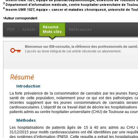
3
Département d’information médicale, centre hospitalier universitaire de Toulo
4
Inserm UMR 1027, équipe « cancer et maladies chroniquesé, université de Toul
⁎
Auteur correspondant.
Résumé
PDF
Article
Références
Mots clés
Bienvenue sur EM-consulte, la référence des professionnels de santé.
L’accès au texte intégral de cet article nécessite un abonnement.
Résumé
Introduction
La forte prévalence de la consommation de cannabis par les jeunes françai
santé de cette population, notamment pour ce qui est des pathologies ca
récentes suggèrent que les jeunes consommateurs de cannabis seraie
cardiovasculaires. L’objectif de ce travail était de décrire les hospitalisatio
patients admis au centre hospitalier universitaire (CHU) de Toulouse au cou
Méthodes
Les hospitalisations de patients âgés de 15 à 40 ans admis au CHU d
31/12/2015 pour motifs cardiovasculaires ont été identifiées par une requ
des systèmes d’information (PMSI). Cette requête a extrait les hospitalisa