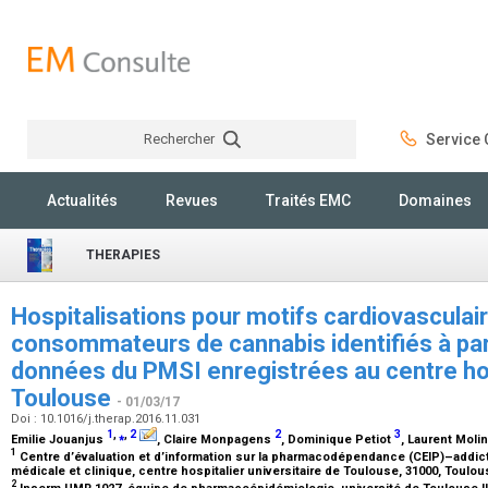
Rechercher
Service C
Rechercher
Actualités
Revues
Traités EMC
Domaines
THERAPIES
Hospitalisations pour motifs cardiovasculai
consommateurs de cannabis identifiés à part
données du PMSI enregistrées au centre hosp
Toulouse
- 01/03/17
Doi : 10.1016/j.therap.2016.11.031
1
,
⁎
,
2
2
3
Emilie Jouanjus
, Claire Monpagens
, Dominique Petiot
, Laurent Moli
1
Centre d’évaluation et d’information sur la pharmacodépendance (CEIP)–addic
médicale et clinique, centre hospitalier universitaire de Toulouse, 31000, Toulo
2
Inserm UMR 1027, équipe de pharmacoépidémiologie, université de Toulouse II