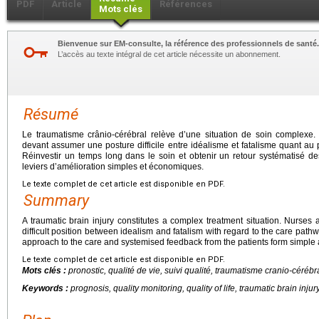
PDF
Article
Références
Mots clés
Bienvenue sur EM-consulte, la référence des professionnels de santé.
L’accès au texte intégral de cet article nécessite un abonnement.
Résumé
Le traumatisme crânio-cérébral relève d’une situation de soin complexe. 
devant assumer une posture difficile entre idéalisme et fatalisme quant au p
Réinvestir un temps long dans le soin et obtenir un retour systématisé de
leviers d’amélioration simples et économiques.
Le texte complet de cet article est disponible en PDF.
Summary
A traumatic brain injury constitutes a complex treatment situation. Nurses
difficult position between idealism and fatalism with regard to the care pathw
approach to the care and systemised feedback from the patients form simple
Le texte complet de cet article est disponible en PDF.
Mots clés :
pronostic, qualité de vie, suivi qualité, traumatisme cranio-cérébr
Keywords :
prognosis, quality monitoring, quality of life, traumatic brain injur