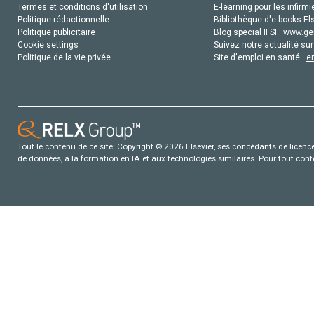
Termes et conditions d'utilisation
E-learning pour les infirmi
Politique rédactionnelle
Bibliothèque d'e-books Els
Politique publicitaire
Blog special IFSI :
www.gen
Cookie settings
Suivez notre actualité sur
Politique de la vie privée
Site d'emploi en santé :
e
Tout le contenu de ce site: Copyright © 2026 Elsevier, ses concédants de licence e
de données, a la formation en IA et aux technologies similaires. Pour tout con