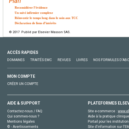
Plan
Reconsidérer l’évidence
Un suivi infirmier complexe
Réinvestir le temps long dans le soin aux TCC
Déclaration de liens d’intérêts
© 2017 Publié par Elsevier Masson SAS.
ACCÈS RAPIDES
DOMAINES
TRAITÉS EMC
REVUES
LIVRES
NOS FORMULES D'AB
MON COMPTE
CRÉER UN COMPTE
AIDE & SUPPORT
PLATEFORMES ELSE
Contactez-nous / FAQ
Site e-commerce :
www.el
Qui sommes-nous ?
Aide à la pratique clinique
Mentions légales
Portail pour les institution
© - Avertissements
Site d'information sur l'E