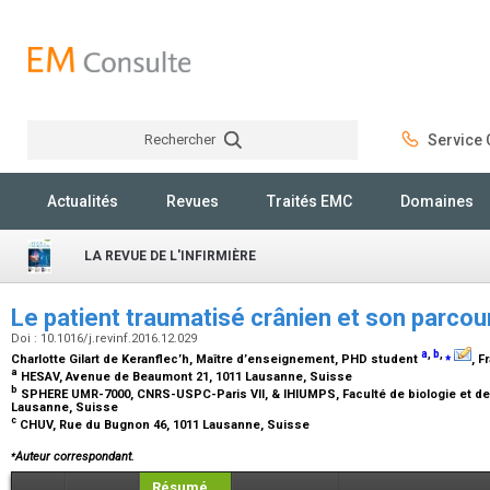
Rechercher
Service C
Rechercher
Actualités
Revues
Traités EMC
Domaines
LA REVUE DE L'INFIRMIÈRE
Le patient traumatisé crânien et son parcou
Doi : 10.1016/j.revinf.2016.12.029
a
,
b
,
⁎
Charlotte Gilart de Keranflec’h,
Maître d’enseignement, PHD student
, F
a
HESAV, Avenue de Beaumont 21, 1011 Lausanne, Suisse
b
SPHERE UMR-7000, CNRS-USPC-Paris VII, & IHIUMPS, Faculté de biologie et de
Lausanne, Suisse
c
CHUV, Rue du Bugnon 46, 1011 Lausanne, Suisse
⁎
Auteur correspondant.
Résumé