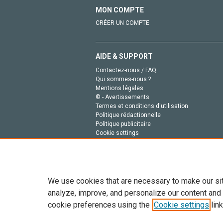
MON COMPTE
CRÉER UN COMPTE
AIDE & SUPPORT
Contactez-nous / FAQ
Qui sommes-nous ?
Mentions légales
© - Avertissements
Termes et conditions d'utilisation
Politique rédactionnelle
Politique publicitaire
Cookie settings
Politique de la vie privée
We use cookies that are necessary to make our si
analyze, improve, and personalize our content and
cookie preferences using the
Cookie settings
link
Tout le contenu de ce site: Copyright © 2026 Else
de données, a la formation en IA et aux technol