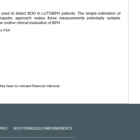
sed to detect BOO in LUTS/BPH patients. The simple estimation of
rapubic approach makes these measurements potentially suitable
 routine clinical evaluation of BPH.
en PDF.
hey have no relevant financial interests.
VRES
NOS FORMULES D'ABONNEMENTS