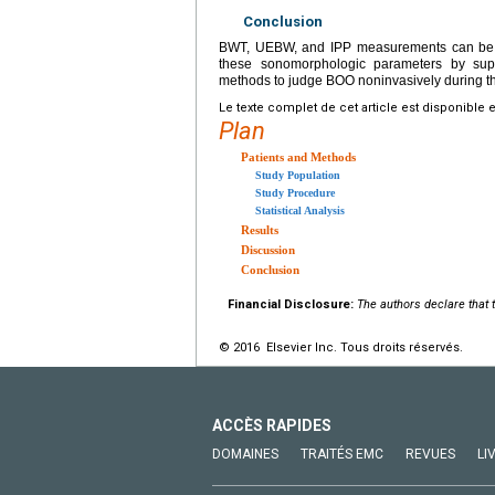
Conclusion
BWT, UEBW, and IPP measurements can be u
these sonomorphologic parameters by sup
methods to judge BOO noninvasively during the
Le texte complet de cet article est disponible 
Plan
Patients and Methods
Study Population
Study Procedure
Statistical Analysis
Results
Discussion
Conclusion
Financial Disclosure:
The authors declare that t
© 2016 Elsevier Inc. Tous droits réservés.
ACCÈS RAPIDES
DOMAINES
TRAITÉS EMC
REVUES
LI