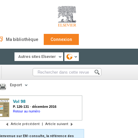
Ma bibliothèque
Connexion
Autres sites Elsevier
Export
Vol 98
P. 126-131
-
décembre 2016
Retour au numéro
Article précédent
|
Article suivant
ienvenue sur EM-consulte, la référence des