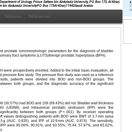
partment of Urology, Prince Sattam bin Abdulaziz University, P.O. Box 173, Al-Kharj
p
m bin Abdulaziz UniversityP.O. Box 173Al-Kharj11942Saudi Arabia
L
u
Tableaux
Références
and prostate sonomorphologic parameters for the diagnosis of bladder
r urinary tract symptoms (LUTS)/benign prostatic hyperplasia (BPH).
H were prospectively enrolled. Added to the initial basic evaluation, all
d pressure flow study. The pressure flow study was used as a reference
esults, patients were divided into BOO and non-BOO groups. The
tween both groups, and the diagnostic accuracy of the significant
e, 48 (30.57%) had BOO and 109 (69.43%) did not. Bladder wall thickness
ht (UEBW), and intravesical prostatic protrusion (IPP) were the
significantly between both groups (
P
< .001). By receiver operating
utoff values distinguishing patients with BOO were BWT of 3.7 mm (area
5 g (AUC: 0.835), and IPP of 10.9 mm (AUC: 0.874). The sensitivity,
d IPP were 95.00%, 90.91%, and 93.55%; 75.44, 57.97%, and 65.62%;
y.