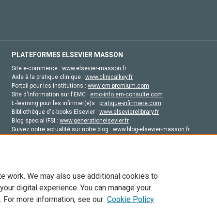
PLATEFORMES ELSEVIER MASSON
Site e-commerce :
www.elsevier-masson.fr
Aide à la pratique clinique :
www.clinicalkey.fr
Portail pour les institutions :
www.em-premium.com
Site d'information sur l'EMC :
emc-info.em-consulte.com
E-learning pour les infirmier(e)s :
pratique-infirmiere.com
Bibliothèque d'e-books Elsevier :
www.elsevierelibrary.fr
Blog special IFSI :
www.generationelsevier.fr
Suivez notre actualité sur notre blog :
www.blog-elsevier-masson.fr
Site d'emploi en santé :
emploisante.com
te work. We may also use additional cookies to
 your digital experience. You can manage your
. For more information, see our
Cookie Policy
vier, ses concédants de licence et ses contributeurs. Tout les droits sont réservés, y 
ogies similaires. Pour tout contenu en libre accès, les conditions de licence Creati