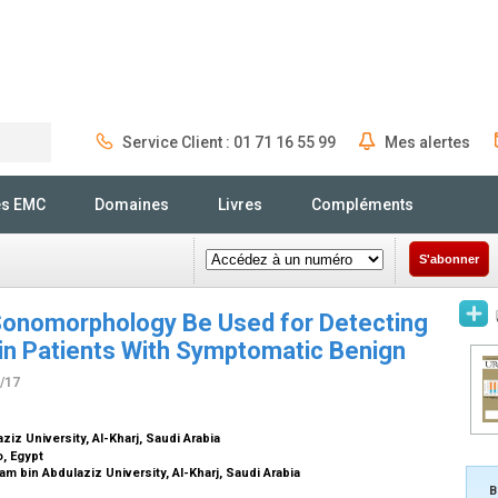
Service Client : 01 71 16 55 99
Mes alertes
Rechercher
és EMC
Domaines
Livres
Compléments
S'abonner
Sonomorphology Be Used for Detecting
 in Patients With Symptomatic Benign
4/17
iz University, Al-Kharj, Saudi Arabia
o, Egypt
m bin Abdulaziz University, Al-Kharj, Saudi Arabia
B