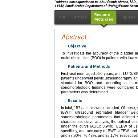
*
Address correspondence to: Abul-fotouh Ahmed, M.D., De
11942, Saudi Arabia.Department of UrologyPrince Satta
Résumé
PDF
Article
Figures
Mots clés
Abstract
Objective
To investigate the accuracy of the bladder 
outlet obstruction (BOO) in patients with lowe
Patients and Methods
First-visit men, aged ≥ 50 years, with LUTS/BP
patients underwent pelvic ultrasonography an
standard for BOO, and according to its r
sonomorphologic findings were compared be
parameters was determined.
Results
In total, 157 patients were included. Of thes
(BWT), ultrasound estimated bladder weig
sonomorphologic parameters that differed 
characteristic curve analysis, the optimal c
under the curve [AUC]: 0.940), UEBW of 31.
specificity, and accuracy of BWT, UEBW, an
and 87.90%, 76.43%, and 82.17%, respectivel