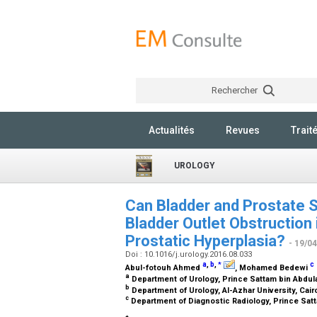
Rechercher
Actualités
Revues
Trait
UROLOGY
Can Bladder and Prostate 
Bladder Outlet Obstruction
Prostatic Hyperplasia?
- 19/0
Doi : 10.1016/j.urology.2016.08.033
a
,
b
,
c
*
Abul-fotouh Ahmed
, Mohamed Bedewi
a
Department of Urology, Prince Sattam bin Abdulaz
b
Department of Urology, Al-Azhar University, Cair
c
Department of Diagnostic Radiology, Prince Satta