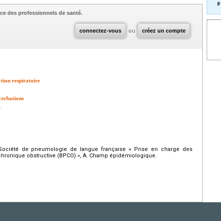
p
ce des professionnels de santé.
connectez-vous
ou
créez un compte
ction respiratoire
cerbations
e
Société de pneumologie de langue française « Prise en charge des
hronique obstructive (BPCO) », A. Champ épidémiologique.