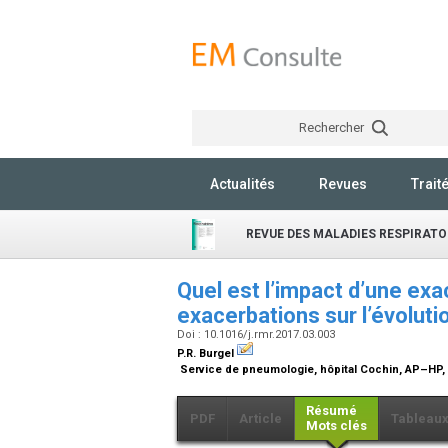
Rechercher
Actualités
Revues
Trait
REVUE DES MALADIES RESPIRATO
Quel est l’impact d’une exa
exacerbations sur l’évoluti
Doi : 10.1016/j.rmr.2017.03.003
P.R. Burgel
Service de pneumologie, hôpital Cochin, AP–HP, 
Résumé
PDF
Article
Tableau
Mots clés