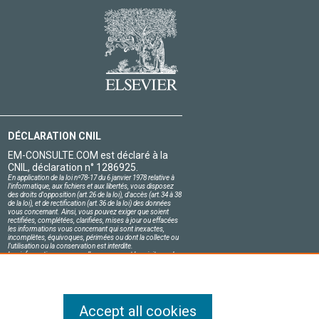
DÉCLARATION CNIL
EM-CONSULTE.COM est déclaré à la
CNIL, déclaration n° 1286925.
En application de la loi nº78-17 du 6 janvier 1978 relative à
l'informatique, aux fichiers et aux libertés, vous disposez
des droits d'opposition (art.26 de la loi), d'accès (art.34 à 38
de la loi), et de rectification (art.36 de la loi) des données
vous concernant. Ainsi, vous pouvez exiger que soient
rectifiées, complétées, clarifiées, mises à jour ou effacées
les informations vous concernant qui sont inexactes,
incomplètes, équivoques, périmées ou dont la collecte ou
l'utilisation ou la conservation est interdite.
Les informations personnelles concernant les visiteurs de
notre site, y compris leur identité, sont confidentielles.
Le responsable du site s'engage sur l'honneur à respecter
les conditions légales de confidentialité applicables en
France et à ne pas divulguer ces informations à des tiers.
Accept all cookies