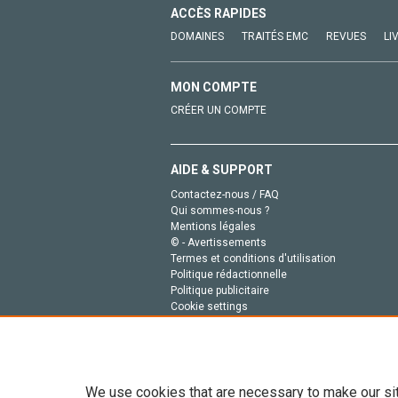
ACCÈS RAPIDES
DOMAINES
TRAITÉS EMC
REVUES
LI
MON COMPTE
CRÉER UN COMPTE
AIDE & SUPPORT
Contactez-nous / FAQ
Qui sommes-nous ?
Mentions légales
© - Avertissements
Termes et conditions d'utilisation
Politique rédactionnelle
Politique publicitaire
Cookie settings
Politique de la vie privée
We use cookies that are necessary to make our si