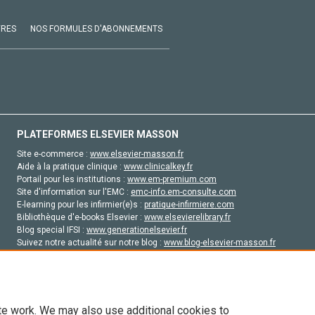
VRES
NOS FORMULES D'ABONNEMENTS
PLATEFORMES ELSEVIER MASSON
Site e-commerce :
www.elsevier-masson.fr
Aide à la pratique clinique :
www.clinicalkey.fr
Portail pour les institutions :
www.em-premium.com
Site d'information sur l'EMC :
emc-info.em-consulte.com
E-learning pour les infirmier(e)s :
pratique-infirmiere.com
Bibliothèque d'e-books Elsevier :
www.elsevierelibrary.fr
Blog special IFSI :
www.generationelsevier.fr
Suivez notre actualité sur notre blog :
www.blog-elsevier-masson.fr
Site d'emploi en santé :
emploisante.com
te work. We may also use additional cookies to