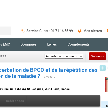
Service Client : 01 71 16 55 99
Mes alertes
Rechercher
és EMC
Domaines
Livres
Compléments
IRES
S'abonner
cerbation de BPCO et de la répétition des
on de la maladie ?
- 07/06/17
27, rue du Faubourg-St.-Jacques, 75014 Paris, France
x
Références
B