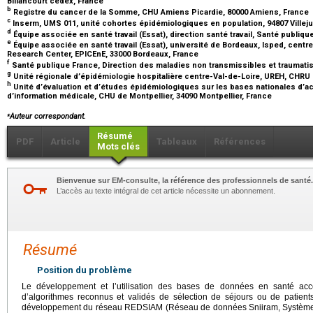
Billancourt cedex, France
b
Registre du cancer de la Somme, CHU Amiens Picardie, 80000 Amiens, France
c
Inserm, UMS 011, unité cohortes épidémiologiques en population, 94807 Villeju
d
Équipe associée en santé travail (Essat), direction santé travail, Santé publiq
e
Équipe associée en santé travail (Essat), université de Bordeaux, Isped, cent
Research Center, EPICEnE, 33000 Bordeaux, France
f
Santé publique France, Direction des maladies non transmissibles et traumati
g
Unité régionale d’épidémiologie hospitalière centre-Val-de-Loire, UREH, CHRU
h
Unité d’évaluation et d’études épidémiologiques sur les bases nationales d’ac
d’information médicale, CHU de Montpellier, 34090 Montpellier, France
⁎
Auteur correspondant.
Résumé
PDF
Article
Tableaux
Références
Mots clés
Bienvenue sur EM-consulte, la référence des professionnels de santé.
L’accès au texte intégral de cet article nécessite un abonnement.
Résumé
Position du problème
Le développement et l’utilisation des bases de données en santé acce
d’algorithmes reconnus et validés de sélection de séjours ou de patient
développement du réseau REDSIAM (Réseau de données Sniiram, Système na