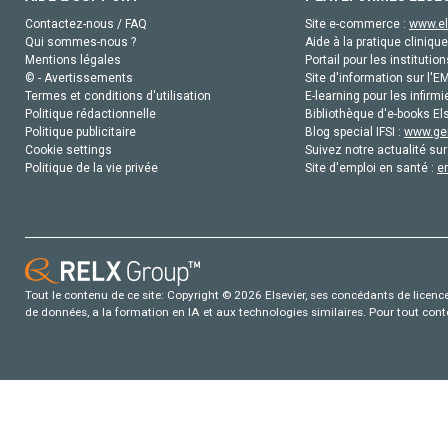
Contactez-nous / FAQ
Site e-commerce :
www.el
Qui sommes-nous ?
Aide à la pratique clinique
Mentions légales
Portail pour les institution
© - Avertissements
Site d'information sur l'E
Termes et conditions d'utilisation
E-learning pour les infirmi
Politique rédactionnelle
Bibliothèque d'e-books Els
Politique publicitaire
Blog special IFSI :
www.gen
Cookie settings
Suivez notre actualité sur
Politique de la vie privée
Site d'emploi en santé :
e
Tout le contenu de ce site: Copyright © 2026 Elsevier, ses concédants de licence e
de données, a la formation en IA et aux technologies similaires. Pour tout con