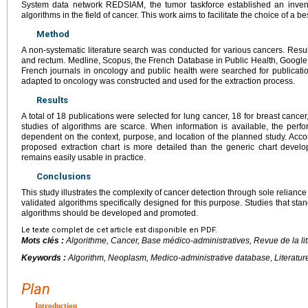
System data network REDSIAM, the tumor taskforce established an invent
algorithms in the field of cancer. This work aims to facilitate the choice of a be
Method
A non-systematic literature search was conducted for various cancers. Result
and rectum. Medline, Scopus, the French Database in Public Health, Google
French journals in oncology and public health were searched for publicatio
adapted to oncology was constructed and used for the extraction process.
Results
A total of 18 publications were selected for lung cancer, 18 for breast cancer
studies of algorithms are scarce. When information is available, the per
dependent on the context, purpose, and location of the planned study. Accoun
proposed extraction chart is more detailed than the generic chart devel
remains easily usable in practice.
Conclusions
This study illustrates the complexity of cancer detection through sole relianc
validated algorithms specifically designed for this purpose. Studies that stan
algorithms should be developed and promoted.
Le texte complet de cet article est disponible en PDF.
Mots clés :
Algorithme, Cancer, Base médico-administratives, Revue de la lit
Keywords :
Algorithm, Neoplasm, Medico-administrative database, Literatur
Plan
Introduction