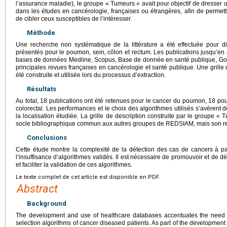
l’assurance maladie), le groupe « Tumeurs » avait pour objectif de dresser u
dans les études en cancérologie, françaises ou étrangères, afin de permett
de cibler ceux susceptibles de l’intéresser.
Méthode
Une recherche non systématique de la littérature a été effectuée pour div
présentés pour le poumon, sein, côlon et rectum. Les publications jusqu’en
bases de données Medline, Scopus, Base de donnée en santé publique, Go
principales revues françaises en cancérologie et santé publique. Une grille 
été construite et utilisée lors du processus d’extraction.
Résultats
Au total, 18 publications ont été retenues pour le cancer du poumon, 18 pou
colorectal. Les performances et le choix des algorithmes utilisés s’avèrent d
la localisation étudiée. La grille de description construite par le groupe «
socle bibliographique commun aux autres groupes de REDSIAM, mais son re
Conclusions
Cette étude montre la complexité de la détection des cas de cancers à p
l’insuffisance d’algorithmes validés. Il est nécessaire de promouvoir et de d
et faciliter la validation de ces algorithmes.
Le texte complet de cet article est disponible en PDF.
Abstract
Background
The development and use of healthcare databases accentuates the need fo
selection algorithms of cancer diseased patients. As part of the development