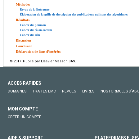
Méthodes
Revue de la littérature
Élaboration de la grille de description des publications utilisant des algorithmes
Résultats
Cancer du poumon
Cancer du côlon-rectum
Cancer du sein
Discussion
Conclusion
Déclaration de liens d’intérêts
© 2017 Publié par Elsevier Masson SAS.
ACCÈS RAPIDES
DOMAINES
TRAITÉS EMC
REVUES
LIVRES
NOS FORMULES D'AB
MON COMPTE
CRÉER UN COMPTE
AIDE & SUPPORT
PLATEFORMES ELSE