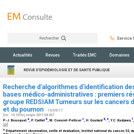
Rechercher
Service C
Rechercher
Actualités
Revues
Traités EMC
Domaines
REVUE D'EPIDÉMIOLOGIE ET DE SANTÉ PUBLIQUE
Recherche d’algorithmes d’identification de
bases médico-administratives : premiers ré
groupe REDSIAM Tumeurs sur les cancers du
et du poumon
- 15/09/17
Doi : 10.1016/j.respe.2017.04.057
a
b
c
d
,
e
f
P.-J. Bousquet
, P. Caillet
, M. Coeuret-Pellicer
, H. Goulard
, Y.C. Kudjawu
a
Département observation, veille et évaluation, Institut national du cancer, 52