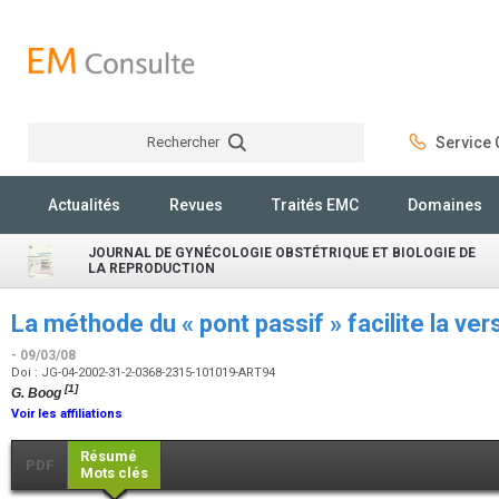
Rechercher
Service C
Rechercher
Actualités
Revues
Traités EMC
Domaines
JOURNAL DE GYNÉCOLOGIE OBSTÉTRIQUE ET BIOLOGIE DE
LA REPRODUCTION
La méthode du « pont passif » facilite la ve
- 09/03/08
Doi : JG-04-2002-31-2-0368-2315-101019-ART94
[1]
G. Boog
Voir les affiliations
Résumé
PDF
Mots clés