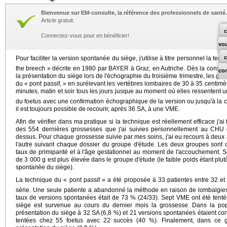
Bienvenue sur EM-consulte, la référence des professionnels de santé.
Article gratuit.
c
Connectez-vous pour en bénéficier!
vo
Pour faciliter la version spontanée du siège, j'utilise à titre personnel la tec
the breech » décrite en 1980 par BAYER à Graz, en Autriche. Dès la consul
co
la présentation du siège lors de l'échographie du troisième trimestre, les ges
du « pont passif, » en surélevant les vertèbres lombaires de 30 à 35 centimèt
minutes, matin et soir tous les jours jusque au moment où elles ressentent
du foetus avec une confirmation échographique de la version ou jusqu'à la 
il est toujours possible de recourir, après 36 SA, à une VME.
Afin de vérifier dans ma pratique si la technique est réellement efficace j'ai
des 554 dernières grossesses que j'ai suivies personnellement au CHU d
dessus. Pour chaque grossesse suivie par mes soins, j'ai eu recours à deux
l'autre suivant chaque dossier du groupe d'étude. Les deux groupes sont 
taux de primiparité et à l'âge gestationnel au moment de l'accouchement. 
de 3 000 g est plus élevée dans le groupe d'étude (le faible poids étant plut
spontanée du siège).
La technique du « pont passif » a été proposée à 33 patientes entre 32 e
série. Une seule patiente a abandonné la méthode en raison de lombalgies
taux de versions spontanées était de 73 % (24/33). Sept VME ont été tent
siège est survenue au cours du dernier mois la grossesse. Dans la popu
présentation du siège à 32 SA (6,8 %) et 21 versions spontanées étaient co
tentées chez 55 foetus avec 22 succès (40 %). Finalement, dans ce 