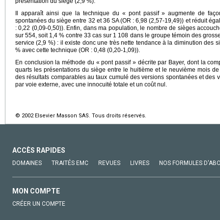
présentation du siège (2,9 %).
Il apparaît ainsi que la technique du « pont passif » augmente de façon 
spontanées du siège entre 32 et 36 SA (OR : 6,98 (2,57-19,49)) et réduit é
: 0,22 (0,09-0,50)). Enfin, dans ma population, le nombre de sièges accouc
sur 554, soit 1,4 % contre 33 cas sur 1 108 dans le groupe témoin des gross
service (2,9 %) : il existe donc une très nette tendance à la diminution des
% avec cette technique (OR : 0,48 (0,20-1,09)).
En conclusion la méthode du « pont passif » décrite par Bayer, dont la comp
quarts les présentations du siège entre le huitième et le neuvième mois de 
des résultats comparables au taux cumulé des versions spontanées et des 
par voie externe, avec une innocuité totale et un coût nul.
© 2002 Elsevier Masson SAS. Tous droits réservés.
ACCÈS RAPIDES
DOMAINES
TRAITÉS EMC
REVUES
LIVRES
NOS FORMULES D'AB
MON COMPTE
CRÉER UN COMPTE