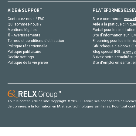
AIDE & SUPPORT
PLATEFORMES ELSE
Contactez-nous / FAQ
Site e-commerce :
www.el
Qui sommes-nous ?
Aide à la pratique clinique
Mentions légales
Portail pour les institution
© - Avertissements
Site d'information sur l'E
Termes et conditions d'utilisation
E-learning pour les infirmi
Politique rédactionnelle
Bibliothèque d'e-books Els
Politique publicitaire
Blog special IFSI :
www.gen
Cookie settings
Suivez notre actualité sur
Politique de la vie privée
Site d'emploi en santé :
e
Tout le contenu de ce site: Copyright © 2026 Elsevier, ses concédants de licence e
de données, a la formation en IA et aux technologies similaires. Pour tout con