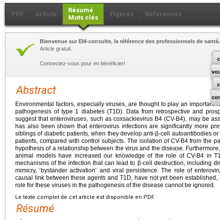
Résumé
PDF
Article
Figures
Références
Mots clés
Bienvenue sur EM-consulte, la référence des professionnels de santé.
Article gratuit.
c
Connectez-vous pour en bénéficier!
vo
Abstract
co
Environmental factors, especially viruses, are thought to play an important rol
pathogenesis of type 1 diabetes (T1D). Data from retrospective and prosp
suggest that enteroviruses, such as coxsackievirus B4 (CV-B4), may be ass
has also been shown that enterovirus infections are significantly more prev
siblings of diabetic patients, when they develop anti-β-cell autoantibodies o
patients, compared with control subjects. The isolation of CV-B4 from the pa
hypothesis of a relationship between the virus and the disease. Furthermore, 
animal models have increased our knowledge of the role of CV-B4 in T1D
mechanisms of the infection that can lead to β-cell destruction, including dir
mimicry, ‘bystander activation’ and viral persistence. The role of enterov
causal link between these agents and T1D, have not yet been established,
role for these viruses in the pathogenesis of the disease cannot be ignored.
Le texte complet de cet article est disponible en PDF.
Résumé