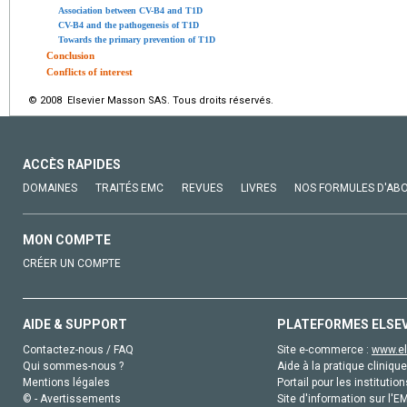
Association between CV-B4 and T1D
CV-B4 and the pathogenesis of T1D
Towards the primary prevention of T1D
Conclusion
Conflicts of interest
© 2008 Elsevier Masson SAS. Tous droits réservés.
ACCÈS RAPIDES
DOMAINES
TRAITÉS EMC
REVUES
LIVRES
NOS FORMULES D'AB
MON COMPTE
CRÉER UN COMPTE
AIDE & SUPPORT
PLATEFORMES ELSE
Contactez-nous / FAQ
Site e-commerce :
www.el
Qui sommes-nous ?
Aide à la pratique clinique
Mentions légales
Portail pour les institution
© - Avertissements
Site d'information sur l'E