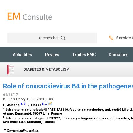
Rechercher
Service C
Rechercher
Actualités
Revues
Traités EMC
Domaines
DIABETES & METABOLISM
Role of coxsackievirus B4 in the pathogene
01/11/17
Doi : 10.1016/j.diabet.2008.05.008
a
,
b
a
,
⁎
H. Jaïdane
, D. Hober
a
Laboratoire de virologie/UPRES EA3610, faculté de médecine, université Lille-2,
et parc Eurasanté, 59037 Lille, France
b
Laboratoire de virologie LR99ES27, unité de pathogenèse et virulence virales, 
Avicenne 5000 Monastir, Tunisia
Corresponding author.