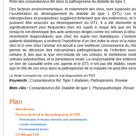
Rôle des coxsackievirus B4 dans la pathogenèse du diabète de type 1.
Des facteurs environnementaux, et notamment des virus, sont supposés jouer
l’accélération du développement du diabète de type 1 (DT1). Les ré
rétrospectives et prospectives suggèrent fortement que des entérovirus, et
puissent être associés au développement du DT1. Il a été démontré que
significativement plus fréquentes chez les sujets à risque tels que les f
lorsqu’ils ont développé des auto-anticorps dirigés contre les cellules β et/o
récemment diagnostiqués, que chez les sujets non diabétiques. L’isole
patients diabétiques a renforcé l’hypothèse d’un lien entre le virus et la mal
vitro
et
in vivo
chez l’animal ont abouti à une meilleure connaissance du rô
permis de découvrir des mécanismes pathogéniques de l’infection suscep
cellules β, tels que la lyse viro-induite de ces cellules, le mimétisme molé
cellules autoréactives, et la persistance virale. La responsabilité des entéro
un lien de causalité entre ces agents et le DT1 n’ont pas été établis, ce
que le rôle de ces virus dans la pathogenèse de la maladie ne peut être excl
Le texte complet de cet article est disponible en PDF.
Keywords :
Coxsackievirus B4, Type 1 diabetes, Pathogenesis, Review
Mots clés :
Coxsackievirus B4, Diabète de type 1, Physiopathologie, Revue
Plan
Introduction
Factors involved in the pathogenesis of T1D
Perturbation of thymus function and autoimmunity
Genetic determinism
Environmental factors
CV-B4 and T1D