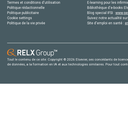
Termes et conditions d'utilisation
E-learning pour les infirmi
Politique rédactionnelle
Bibliothèque d'e-books Els
Politique publicitaire
Blog special IFSI :
www.gen
Cookie settings
Suivez notre actualité sur
Politique de la vie privée
Site d'emploi en santé :
e
Tout le contenu de ce site: Copyright © 2026 Elsevier, ses concédants de licence e
de données, a la formation en IA et aux technologies similaires. Pour tout con