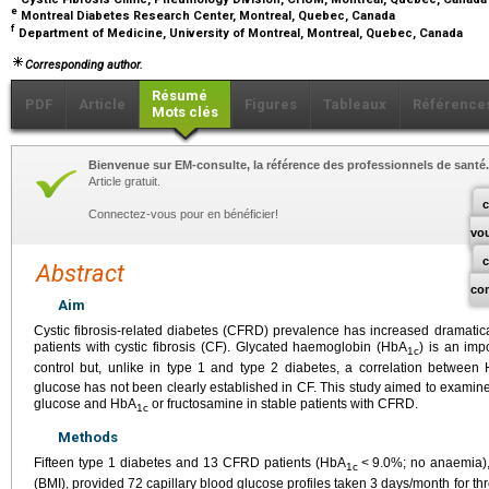
e
Montreal Diabetes Research Center, Montreal, Quebec, Canada
f
Department of Medicine, University of Montreal, Montreal, Quebec, Canada
Corresponding author.
Résumé
PDF
Article
Figures
Tableaux
Référence
Mots clés
Bienvenue sur EM-consulte, la référence des professionnels de santé.
Article gratuit.
c
Connectez-vous pour en bénéficier!
vo
Abstract
co
Aim
Cystic fibrosis-related diabetes (CFRD) prevalence has increased dramatica
patients with cystic fibrosis (CF). Glycated haemoglobin (HbA
) is an imp
1c
control but, unlike in type 1 and type 2 diabetes, a correlation between
glucose has not been clearly established in CF. This study aimed to exami
glucose and HbA
or fructosamine in stable patients with CFRD.
1c
Methods
Fifteen type 1 diabetes and 13 CFRD patients (HbA
<
9.0%; no anaemia)
1c
(BMI), provided 72 capillary blood glucose profiles taken 3
days/month for thr