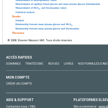
Measurements of anthropometric values
Measurements of capillary blood glucose and mean plasma glucose determination
Measurements of HbA
and fructosamine values
1c
Statistical analysis
Results
Subjects
Relationship between mean plasma glucose and HbA
1c
Relationship between mean plasma glucose and fructosamine
Discussion
© 2008 Elsevier Masson SAS. Tous droits réservés.
ACCÈS RAPIDES
DOMAINES
TRAITÉS EMC
REVUES
LIVRES
NOS FORMULES D'AB
MON COMPTE
CRÉER UN COMPTE
AIDE & SUPPORT
PLATEFORMES ELSE
Contactez-nous / FAQ
Site e-commerce :
www.el