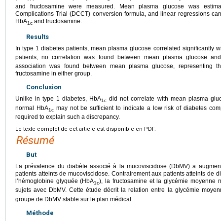
and fructosamine were measured. Mean plasma glucose was estimat
Complications Trial (DCCT) conversion formula, and linear regressions carrie
HbA
and fructosamine.
1c
Results
In type 1 diabetes patients, mean plasma glucose correlated significantly 
patients, no correlation was found between mean plasma glucose an
association was found between mean plasma glucose, representing t
fructosamine in either group.
Conclusion
Unlike in type 1 diabetes, HbA
did not correlate with mean plasma glu
1c
normal HbA
may not be sufficient to indicate a low risk of diabetes com
1c
required to explain such a discrepancy.
Le texte complet de cet article est disponible en PDF.
Résumé
But
La prévalence du diabète associé à la mucoviscidose (DbMV) a augmenté
patients atteints de mucoviscidose. Contrairement aux patients atteints de di
l’hémoglobine glyquée (HbA
), la fructosamine et la glycémie moyenne 
1c
sujets avec DbMV. Cette étude décrit la relation entre la glycémie moyen
groupe de DbMV stable sur le plan médical.
Méthode