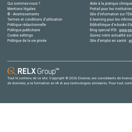
Qui sommes-nous ?
Aide à la pratique clinique
Mentions légales
Portail pour les institution
© - Avertissements
Site d'information sur l'E
Termes et conditions d'utilisation
E-learning pour les infirmi
Politique rédactionnelle
Bibliothèque d'e-books Els
Politique publicitaire
Blog special IFSI :
www.gen
Cookie settings
Suivez notre actualité sur
Politique de la vie privée
Site d'emploi en santé :
e
Tout le contenu de ce site: Copyright © 2026 Elsevier, ses concédants de licence e
de données, a la formation en IA et aux technologies similaires. Pour tout con