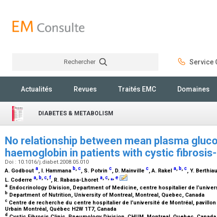
Rechercher
Service C
Rechercher
Actualités
Revues
Traités EMC
Domaines
DIABETES & METABOLISM
No relationship between mean plasma gluco
haemoglobin in patients with cystic fibrosis
Doi : 10.1016/j.diabet.2008.05.010
a
b
,
c
c
c
a
,
b
,
c
A. Godbout
, I. Hammana
, S. Potvin
, D. Mainville
, A. Rakel
, Y. Berthi
a
,
b
,
c
,
f
a
,
c
,
⁎
,
e
L. Coderre
, R. Rabasa-Lhoret
a
Endocrinology Division, Department of Medicine, centre hospitalier de l’unive
b
Department of Nutrition, University of Montreal, Montreal, Quebec, Canada
c
Centre de recherche du centre hospitalier de l’université de Montréal, pavillon
Urbain Montréal, Québec H2W 1T7, Canada
d
Cystic Fibrosis Clinic, Pneumology Division, CHUM, Montreal, Quebec, Canad