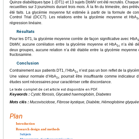
Quinze diabétiques type 1 (DT1) et 13 sujets DbMV ont été recrutés. Chaque p
recueillies sur 3
jours/mois durant trois mois. À la fin du trimestre, des pr
été faits. La glycémie moyenne fut estimée à partir de la formule de c
Control Trial (DCCT). Les relations entre la glycémie moyenne et HbA
1
régression linéaire.
Résultats
Pour les DT1, la glycémie moyenne corrèle de façon significative avec HbA
DbMV, aucune corrélation entre la glycémie moyenne et HbA
n’a été dé
1c
deux groupes, aucune relation n’a été établie entre la glycémie moyenne 
fructosamine.
Conclusion
Contrairement aux patients DT1, l’HbA
n’est pas un bon reflet de la glyc
1c
Une valeur normale d’HbA
pourrait être insuffisante comme indicateur d
1c
études sont nécessaires pour caractériser cette discordance.
Le texte complet de cet article est disponible en PDF.
Keywords :
Cystic fibrosis, Glycated haemoglobin, Diabetes
Mots clés :
Mucoviscidose, Fibrose kystique, Diabète, Hémoglobine glyquée
Plan
Introduction
Research design and methods
Subjects