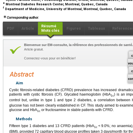
e
Montreal Diabetes Research Center, Montreal, Quebec, Canada
f
Department of Medicine, University of Montreal, Montreal, Quebec, Canada
Corresponding author.
Résumé
PDF
Article
Figures
Tableaux
Référence
Mots clés
Bienvenue sur EM-consulte, la référence des professionnels de santé.
Article gratuit.
c
Connectez-vous pour en bénéficier!
vo
Abstract
co
Aim
Cystic fibrosis-related diabetes (CFRD) prevalence has increased dramatica
patients with cystic fibrosis (CF). Glycated haemoglobin (HbA
) is an imp
1c
control but, unlike in type 1 and type 2 diabetes, a correlation between
glucose has not been clearly established in CF. This study aimed to exami
glucose and HbA
or fructosamine in stable patients with CFRD.
1c
Methods
Fifteen type 1 diabetes and 13 CFRD patients (HbA
<
9.0%; no anaemia)
1c
(BMI), provided 72 capillary blood glucose profiles taken 3
days/month for thr