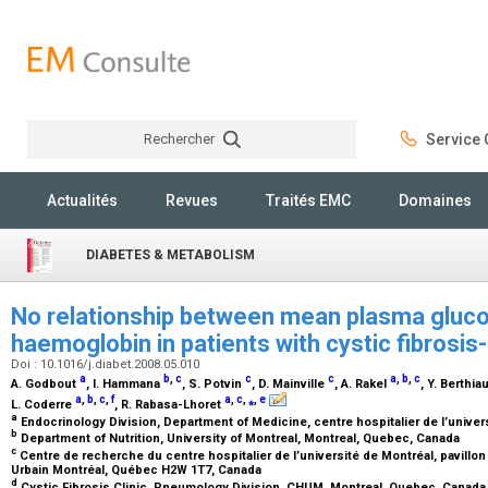
Rechercher
Service C
Rechercher
Actualités
Revues
Traités EMC
Domaines
DIABETES & METABOLISM
No relationship between mean plasma gluco
haemoglobin in patients with cystic fibrosis
Doi : 10.1016/j.diabet.2008.05.010
a
b
,
c
c
c
a
,
b
,
c
A. Godbout
, I. Hammana
, S. Potvin
, D. Mainville
, A. Rakel
, Y. Berthi
a
,
b
,
c
,
f
a
,
c
,
⁎
,
e
L. Coderre
, R. Rabasa-Lhoret
a
Endocrinology Division, Department of Medicine, centre hospitalier de l’unive
b
Department of Nutrition, University of Montreal, Montreal, Quebec, Canada
c
Centre de recherche du centre hospitalier de l’université de Montréal, pavillon
Urbain Montréal, Québec H2W 1T7, Canada
d
Cystic Fibrosis Clinic, Pneumology Division, CHUM, Montreal, Quebec, Canad