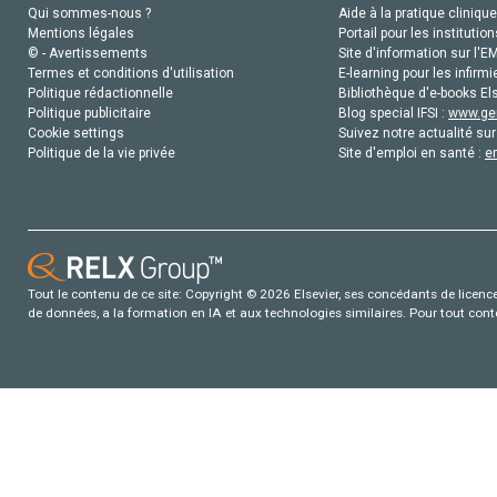
Qui sommes-nous ?
Aide à la pratique clinique
Mentions légales
Portail pour les institution
© - Avertissements
Site d'information sur l'E
Termes et conditions d'utilisation
E-learning pour les infirmi
Politique rédactionnelle
Bibliothèque d'e-books Els
Politique publicitaire
Blog special IFSI :
www.gen
Cookie settings
Suivez notre actualité sur
Politique de la vie privée
Site d'emploi en santé :
e
Tout le contenu de ce site: Copyright © 2026 Elsevier, ses concédants de licence e
de données, a la formation en IA et aux technologies similaires. Pour tout con