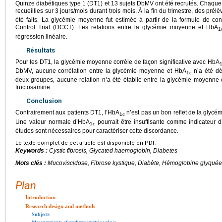
Quinze diabétiques type 1 (DT1) et 13 sujets DbMV ont été recrutés. Chaque p
recueillies sur 3
jours/mois durant trois mois. À la fin du trimestre, des pr
été faits. La glycémie moyenne fut estimée à partir de la formule de c
Control Trial (DCCT). Les relations entre la glycémie moyenne et HbA
1
régression linéaire.
Résultats
Pour les DT1, la glycémie moyenne corrèle de façon significative avec HbA
DbMV, aucune corrélation entre la glycémie moyenne et HbA
n’a été dé
1c
deux groupes, aucune relation n’a été établie entre la glycémie moyenne 
fructosamine.
Conclusion
Contrairement aux patients DT1, l’HbA
n’est pas un bon reflet de la glyc
1c
Une valeur normale d’HbA
pourrait être insuffisante comme indicateur d
1c
études sont nécessaires pour caractériser cette discordance.
Le texte complet de cet article est disponible en PDF.
Keywords :
Cystic fibrosis, Glycated haemoglobin, Diabetes
Mots clés :
Mucoviscidose, Fibrose kystique, Diabète, Hémoglobine glyquée
Plan
Introduction
Research design and methods
Subjects