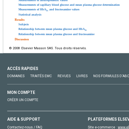
Measurements of anthropometric values
Measurements of capillary blood glucose and mean plasma glucose determination
Measurements of HbA
and fructosamine values
1c
Statistical analysis
Results
Subjects
Relationship between mean plasma glucose and HbA
1c
Relationship between mean plasma glucose and fructosamine
Discussion
© 2008 Elsevier Masson SAS. Tous droits réservés.
ACCÈS RAPIDES
DOMAINES
TRAITÉS EMC
REVUES
LIVRES
NOS FORMULES D'AB
MON COMPTE
CRÉER UN COMPTE
AIDE & SUPPORT
PLATEFORMES ELSE
Contactez-nous / FAQ
Site e-commerce :
www.el