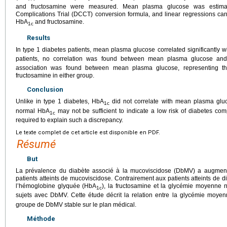
and fructosamine were measured. Mean plasma glucose was estimat
Complications Trial (DCCT) conversion formula, and linear regressions carrie
HbA
and fructosamine.
1c
Results
In type 1 diabetes patients, mean plasma glucose correlated significantly 
patients, no correlation was found between mean plasma glucose an
association was found between mean plasma glucose, representing t
fructosamine in either group.
Conclusion
Unlike in type 1 diabetes, HbA
did not correlate with mean plasma glu
1c
normal HbA
may not be sufficient to indicate a low risk of diabetes com
1c
required to explain such a discrepancy.
Le texte complet de cet article est disponible en PDF.
Résumé
But
La prévalence du diabète associé à la mucoviscidose (DbMV) a augmenté
patients atteints de mucoviscidose. Contrairement aux patients atteints de di
l’hémoglobine glyquée (HbA
), la fructosamine et la glycémie moyenne 
1c
sujets avec DbMV. Cette étude décrit la relation entre la glycémie moyen
groupe de DbMV stable sur le plan médical.
Méthode