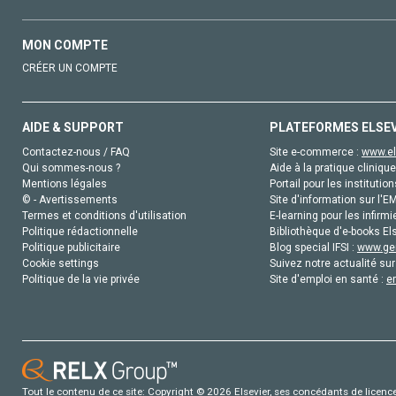
MON COMPTE
CRÉER UN COMPTE
AIDE & SUPPORT
PLATEFORMES ELSE
Contactez-nous / FAQ
Site e-commerce :
www.el
Qui sommes-nous ?
Aide à la pratique clinique
Mentions légales
Portail pour les institution
© - Avertissements
Site d'information sur l'E
Termes et conditions d'utilisation
E-learning pour les infirmi
Politique rédactionnelle
Bibliothèque d'e-books Els
Politique publicitaire
Blog special IFSI :
www.gen
Cookie settings
Suivez notre actualité sur
Politique de la vie privée
Site d'emploi en santé :
e
Tout le contenu de ce site: Copyright © 2026 Elsevier, ses concédants de licence e