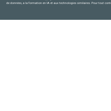
de données, a la formation en IA et aux technologies similaires. Pour tout con