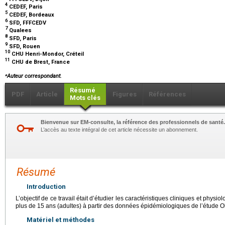
4
CEDEF, Paris
5
CEDEF, Bordeaux
6
SFD, FFFCEDV
7
Qualees
8
SFD, Paris
9
SFD, Rouen
10
CHU Henri-Mondor, Créteil
11
CHU de Brest, France
⁎
Auteur correspondant.
Résumé
PDF
Article
Figures
Références
Mots clés
Bienvenue sur EM-consulte, la référence des professionnels de santé.
L’accès au texte intégral de cet article nécessite un abonnement.
Résumé
Introduction
L’objectif de ce travail était d’étudier les caractéristiques cliniques et phys
plus de 15 ans (adultes) à partir des données épidémiologiques de l’étude O
Matériel et méthodes