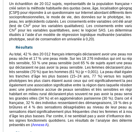
Un échantillon de 20 012 sujets, représentatifs de la population française
créé selon la méthode habituelle des quotas (sexe, âge, localisation géogra
[CSP]) pour répondre à un questionnaire sur Internet abordant différents i
socioprofessionnelles, le mode de vie, des données sur le phototype, les 
peau, les antécédents cutanés. Les croisements entre variables ont été analy
2
(test de Chi
pour les variables qualitatives). Les croisements entre var
2
Chi
pour les variables quantitatives, avec le logiciel SAS. Les déterminan
étudiés à l’aide d’un modèle de régression logistique multivariée (variables 
phototype, seuil de conservation en univariée à 0,20).
Résultats
Au total, 42 % des 20 012 français interrogés déclaraient avoir une peau 
peau sèche et 17 % une peau mixte. Sur les 18 276 individus qui ont su ré
très sensible, 53 % une peau sensible (soit 65 % de sujets ayant une peau
qui déclaraient ne pas avoir la peau sensible. Les femmes déclaraient plu
très sensible (70 %) que les hommes (61 %) (
p
<
0,001). La peau était égale
les tranches d’âge les plus basses (15–24 ans, 77 %) versus les sujet
phototypes les plus clairs étaient aussi ceux qui ont significativement la pe
également une association significative entre la région dans laquelle résident 
avec une prévalence accrue de peaux sensibles et très sensibles en région
habitant en milieu rural déclaraient plus souvent ne pas avoir la peau sens
les grandes villes (34 %) et en agglomération parisienne (30 %). Dans cet éc
française, 32 % des individus ressentaient des démangeaisons, 19 % des p
brûlures et 4 % des sensations désagréables au niveau de leur peau au 
sensations étant significativement plus fréquentes chez les femmes et à no
d’âge les plus basses. Par contre, il ne semblait pas y avoir d’influence des
les signes fonctionnels quotidiens. Les résultats de l’analyse des détermi
présentés en (
Annexe A
).