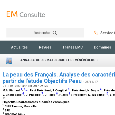
Rechercher
Service C
Rechercher
Actualités
Revues
Traités EMC
Domaines
ANNALES DE DERMATOLOGIE ET DE VÉNÉRÉOLOGIE
La peau des Français. Analyse des caractéri
partir de l’étude Objectifs Peau
- 25/11/17
Doi : 10.1016/j.annder.2017.09.129
1
,
2
,
⁎
3
4
M.A. Richard
:
Past Président
, F. Corgibet
:
Président
, N. Dupin
:
Préside
6
7
8
9
10
V. Chaussade
, C. Philippe
, C. Taieb
, P. Joly
:
Président
, K. Ezzedine
, L.
et
Objectifs Peau-Maladies cutanées chroniques
1
CHU Timone, Marseille
2
SFD
3
FFFCEDV, Dijon