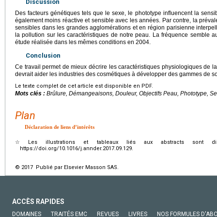
Discussion
Des facteurs génétiques tels que le sexe, le phototype influencent la sensib
également moins réactive et sensible avec les années. Par contre, la préva
sensibles dans les grandes agglomérations et en région parisienne interpel
la pollution sur les caractéristiques de notre peau. La fréquence semble 
étude réalisée dans les mêmes conditions en 2004.
Conclusion
Ce travail permet de mieux décrire les caractéristiques physiologiques de la
devrait aider les industries des cosmétiques à développer des gammes de s
Le texte complet de cet article est disponible en PDF.
Mots clés :
Brûlure, Démangeaisons, Douleur, Objectifs Peau, Phototype, Sen
Plan
Déclaration de liens d’intérêts
☆
Les illustrations et tableaux liés aux abstracts sont d
https://doi.org/10.1016/j.annder.2017.09.129.
© 2017 Publié par Elsevier Masson SAS.
ACCÈS RAPIDES
DOMAINES
TRAITÉS EMC
REVUES
LIVRES
NOS FORMULES D'AB