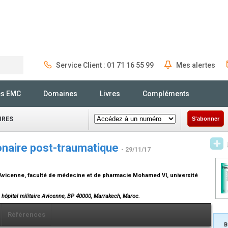
Service Client : 01 71 16 55 99
Mes alertes
Rechercher
és EMC
Domaines
Livres
Compléments
IRES
S'abonner
onaire post-traumatique
- 29/11/17
re Avicenne, faculté de médecine et de pharmacie Mohamed VI, université
 hôpital militaire Avicenne, BP 40000, Marrakech, Maroc.
Références
B