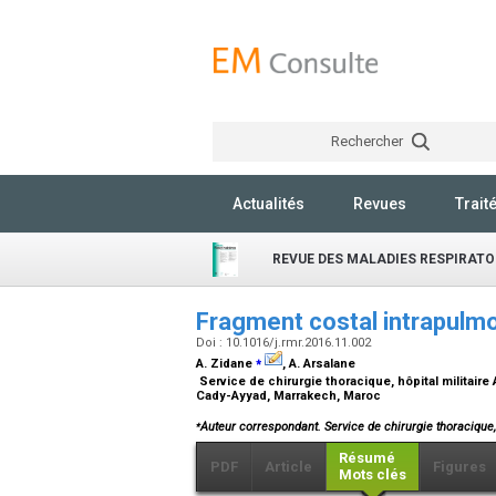
Rechercher
Actualités
Revues
Trait
REVUE DES MALADIES RESPIRATO
Fragment costal intrapulm
Doi : 10.1016/j.rmr.2016.11.002
⁎
A. Zidane
, A. Arsalane
Service de chirurgie thoracique, hôpital militai
Cady-Ayyad, Marrakech, Maroc
⁎
Auteur correspondant. Service de chirurgie thoracique,
Résumé
PDF
Article
Figures
Mots clés