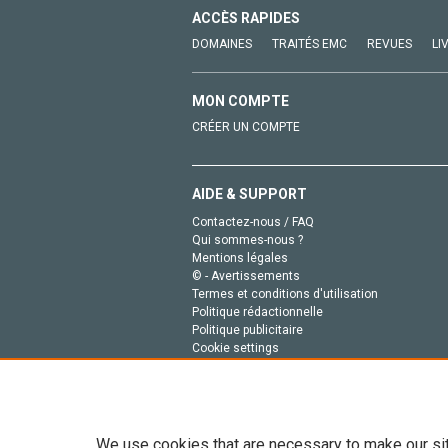
ACCÈS RAPIDES
DOMAINES
TRAITÉS EMC
REVUES
LI
MON COMPTE
CRÉER UN COMPTE
AIDE & SUPPORT
Contactez-nous / FAQ
Qui sommes-nous ?
Mentions légales
© - Avertissements
Termes et conditions d'utilisation
Politique rédactionnelle
Politique publicitaire
Cookie settings
Politique de la vie privée
We use cookies that are necessary to make our si