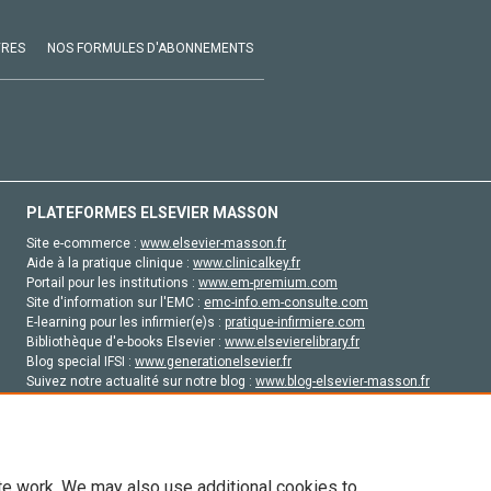
VRES
NOS FORMULES D'ABONNEMENTS
PLATEFORMES ELSEVIER MASSON
Site e-commerce :
www.elsevier-masson.fr
Aide à la pratique clinique :
www.clinicalkey.fr
Portail pour les institutions :
www.em-premium.com
Site d'information sur l'EMC :
emc-info.em-consulte.com
E-learning pour les infirmier(e)s :
pratique-infirmiere.com
Bibliothèque d'e-books Elsevier :
www.elsevierelibrary.fr
Blog special IFSI :
www.generationelsevier.fr
Suivez notre actualité sur notre blog :
www.blog-elsevier-masson.fr
Site d'emploi en santé :
emploisante.com
te work. We may also use additional cookies to