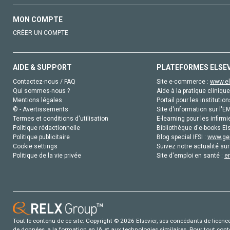
MON COMPTE
CRÉER UN COMPTE
AIDE & SUPPORT
PLATEFORMES ELSE
Contactez-nous / FAQ
Site e-commerce :
www.el
Qui sommes-nous ?
Aide à la pratique clinique
Mentions légales
Portail pour les institution
© - Avertissements
Site d'information sur l'E
Termes et conditions d'utilisation
E-learning pour les infirmi
Politique rédactionnelle
Bibliothèque d'e-books Els
Politique publicitaire
Blog special IFSI :
www.gen
Cookie settings
Suivez notre actualité sur
Politique de la vie privée
Site d'emploi en santé :
e
Tout le contenu de ce site: Copyright © 2026 Elsevier, ses concédants de licence e
de données, a la formation en IA et aux technologies similaires. Pour tout con