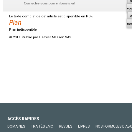
c
Connectez-vous pour en bénéficier!
vo
Le texte complet de cet article est disponible en PDF.
Plan
co
Plan indisponible
© 2017 Publié par Elsevier Masson SAS.
ACCÈS RAPIDES
DOMAINES
TRAITÉS EMC
REVUES
LIVRES
NOS FORMULES D'AB