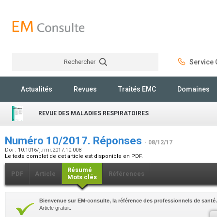
Rechercher
Service C
Rechercher
Actualités
Revues
Traités EMC
Domaines
REVUE DES MALADIES RESPIRATOIRES
Numéro 10/2017. Réponses
- 08/12/17
Doi : 10.1016/j.rmr.2017.10.008
Le texte complet de cet article est disponible en PDF.
Résumé
PDF
Article
Références
Mots clés
Bienvenue sur EM-consulte, la référence des professionnels de santé.
Article gratuit.