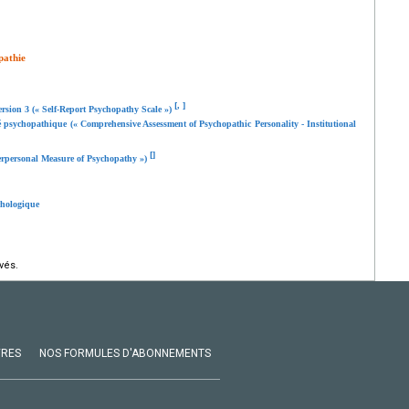
pathie
[
,
]
ersion 3 (« Self-Report Psychopathy Scale »)
é psychopathique (« Comprehensive Assessment of Psychopathic Personality - Institutional
[
]
terpersonal Measure of Psychopathy »)
chologique
vés.
VRES
NOS FORMULES D'ABONNEMENTS