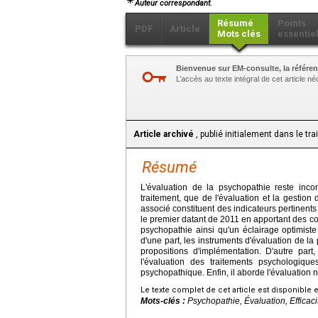
Auteur correspondant.
Résumé
Points
PDF
Article
Mots clés
essentie
Bienvenue sur EM-consulte, la référen
L’accès au texte intégral de cet article 
Article archivé
, publié initialement dans le tr
Résumé
L'évaluation de la psychopathie reste incon
traitement, que de l'évaluation et la gestion
associé constituent des indicateurs pertinents
le premier datant de 2011 en apportant des c
psychopathie ainsi qu'un éclairage optimiste s
d'une part, les instruments d'évaluation de la
propositions d'implémentation. D'autre part,
l'évaluation des traitements psychologiq
psychopathique. Enfin, il aborde l'évaluation
Le texte complet de cet article est disponible 
Mots-clés :
Psychopathie, Évaluation, Efficac