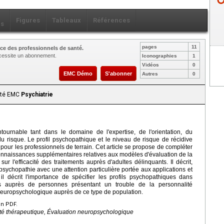
Figures
Tableaux
Références
ls
pages
11
ce des professionnels de santé.
nécessite un abonnement.
Iconographies
1
Vidéos
0
EMC Démo
S'abonner
Autres
0
aité EMC
Psychiatrie
tournable tant dans le domaine de l'expertise, de l'orientation, du
 du risque. Le profil psychopathique et le niveau de risque de récidive
 pour les professionnels de terrain. Cet article se propose de compléter
onnaissances supplémentaires relatives aux modèles d'évaluation de la
ur l'efficacité des traitements auprès d'adultes délinquants. Il décrit,
 psychopathie avec une attention particulière portée aux applications et
 il décrit l'importance de spécifier les profils psychopathiques dans
ues auprès de personnes présentant un trouble de la personnalité
 neuropsychologique auprès de ce type de population.
en PDF.
ité thérapeutique, Évaluation neuropsychologique