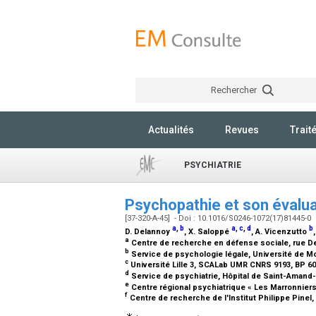
Rechercher
Actualités
Revues
Trait
PSYCHIATRIE
Psychopathie et son évalu
[37-320-A-45] - Doi : 10.1016/S0246-1072(17)81445-0
a
,
b
a
,
c
,
d
b
D. Delannoy
, X. Saloppé
, A. Vicenzutto
a
Centre de recherche en défense sociale, rue De
b
Service de psychologie légale, Université de M
c
Université Lille 3, SCALab UMR CNRS 9193, BP 60
d
Service de psychiatrie, Hôpital de Saint-Amand
e
Centre régional psychiatrique « Les Marronniers
f
Centre de recherche de l'Institut Philippe Pine