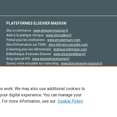
PLATEFORMES ELSEVIER MASSON
Site e-commerce :
www.elsevier-masson.fr
Aide à la pratique clinique :
www.clinicalkey.fr
Portail pour les institutions :
www.em-premium.com
Site d'information sur l'EMC :
emc-info.em-consulte.com
E-learning pour les infirmier(e)s :
pratique-infirmiere.com
Bibliothèque d'e-books Elsevier :
www.elsevierelibrary.fr
Blog special IFSI :
www.generationelsevier.fr
Suivez notre actualité sur notre blog :
www.blog-elsevier-masson.fr
Site d'emploi en santé :
emploisante.com
te work. We may also use additional cookies to
 your digital experience. You can manage your
. For more information, see our
Cookie Policy
vier, ses concédants de licence et ses contributeurs. Tout les droits sont réservés, y 
ogies similaires. Pour tout contenu en libre accès, les conditions de licence Creati