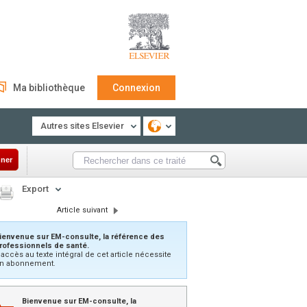
Ma bibliothèque
Connexion
Autres sites Elsevier
ner
Export
Article suivant
ienvenue sur EM-consulte, la référence des
rofessionnels de santé.
’accès au texte intégral de cet article nécessite
n abonnement.
Bienvenue sur EM-consulte, la