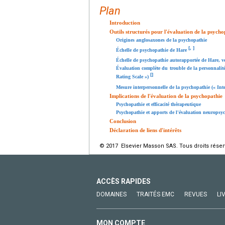
Plan
Introduction
Outils structurés pour l'évaluation de la psycho
Origines anglosaxones de la psychopathie
[
,
]
Échelle de psychopathie de Hare
Échelle de psychopathie autorapportée de Hare, v
Évaluation complète du trouble de la personnalit
[
]
Rating Scale »)
Mesure interpersonnelle de la psychopathie (« In
Implications de l'évaluation de la psychopathie
Psychopathie et efficacité thérapeutique
Psychopathie et apports de l'évaluation neuropsy
Conclusion
Déclaration de liens d'intérêts
© 2017 Elsevier Masson SAS. Tous droits réser
ACCÈS RAPIDES
DOMAINES
TRAITÉS EMC
REVUES
LI
MON COMPTE