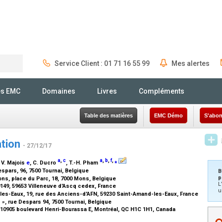
Service Client : 01 71 16 55 99
Mes alertes
Rechercher
és EMC
Domaines
Livres
Compléments
Table des matières
EMC Démo
S'abon
ation
- 27/12/17
a
,
c
a
,
b
,
f
,
⁎
, V. Majois
e
, C. Ducro
, T.-H. Pham
spars, 96, 7500 Tournai, Belgique
B
p
ons, place du Parc, 18, 7000 Mons, Belgique
L
149, 59653 Villeneuve d'Ascq cedex, France
u
-les-Eaux, 19, rue des Anciens-d'AFN, 59230 Saint-Amand-les-Eaux, France
 », rue Despars 94, 7500 Tournai, Belgique
l, 10905 boulevard Henri-Bourassa E, Montréal, QC H1C 1H1, Canada