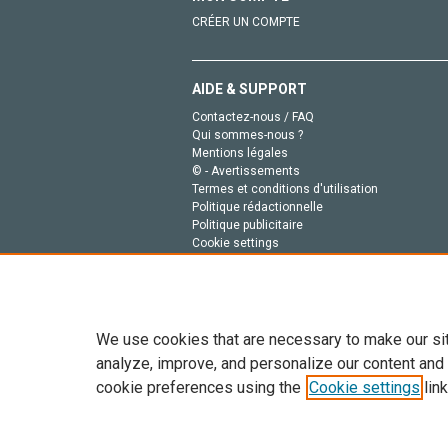
CRÉER UN COMPTE
AIDE & SUPPORT
Contactez-nous / FAQ
Qui sommes-nous ?
Mentions légales
© - Avertissements
Termes et conditions d'utilisation
Politique rédactionnelle
Politique publicitaire
Cookie settings
Politique de la vie privée
We use cookies that are necessary to make our si
analyze, improve, and personalize our content and
cookie preferences using the
Cookie settings
link
Tout le contenu de ce site: Copyright © 2026 Else
de données, a la formation en IA et aux technol