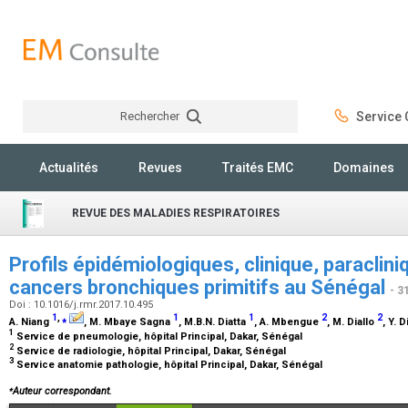
Rechercher
Service C
Rechercher
Actualités
Revues
Traités EMC
Domaines
REVUE DES MALADIES RESPIRATOIRES
Profils épidémiologiques, clinique, paraclini
cancers bronchiques primitifs au Sénégal
- 3
Doi : 10.1016/j.rmr.2017.10.495
1
,
⁎
1
1
2
2
A. Niang
, M. Mbaye Sagna
, M.B.N. Diatta
, A. Mbengue
, M. Diallo
, Y. 
1
Service de pneumologie, hôpital Principal, Dakar, Sénégal
2
Service de radiologie, hôpital Principal, Dakar, Sénégal
3
Service anatomie pathologie, hôpital Principal, Dakar, Sénégal
⁎
Auteur correspondant.