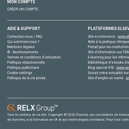
MON COMPTE
CRÉER UN COMPTE
AIDE & SUPPORT
PLATEFORMES ELSE
Contactez-nous / FAQ
Site e-commerce :
www.el
Qui sommes-nous ?
Aide à la pratique clinique
Mentions légales
Portail pour les institution
© - Avertissements
Site d'information sur l'E
Termes et conditions d'utilisation
E-learning pour les infirmi
Politique rédactionnelle
Bibliothèque d'e-books Els
Politique publicitaire
Blog special IFSI :
www.gen
Cookie settings
Suivez notre actualité sur
Politique de la vie privée
Site d'emploi en santé :
e
Tout le contenu de ce site: Copyright © 2026 Elsevier, ses concédants de licence e
de données, a la formation en IA et aux technologies similaires. Pour tout con