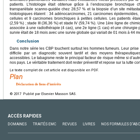
patients. L’histologie était obtenue grâce à l’endoscopie bronchique
transpariétale scanno-guidée chez 28,57 % et la biopsie d’un site métast
histologiques étaient : 34 adénocarcinomes, 21 carcinomes épidermoïdes, 
cellules et 9 carcinomes bronchiques à petites cellules. Les patients étaie
(2,59 %) ; stade III (36,36 %) et stade IV (59,74 %). Une 1ère ligne de chimio
associée à une radiothérapie (4 cas), une 2e ligne (1 cas) et une chirurgie
survie était de 18 mois avec une survie globale qui variait de 01 mois à 44 mo
Conclusion
Dans notre série les CBP touchent surtout les hommes fumeurs. Leur prise e
difficile par un diagnostic souvent tardif et des moyens thérapeutiques
accessibles. Le tabagisme reste le principal facteur de risque même si d’aut
nos pays. Le véritable traitement doit rester préventif et repose sur la lutte co
Le texte complet de cet article est disponible en PDF.
Plan
Déclaration de liens d’intérêts
© 2017 Publié par Elsevier Masson SAS.
ACCÈS RAPIDES
DOMAINES
TRAITÉS EMC
REVUES
LIVRES
NOS FORMULES D'AB