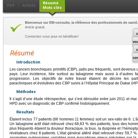
Résumé
PDF
Article
Mots clés
Bienvenue sur EM-consulte, la référence des professionnels de santé.
Article gratuit.
c
Connectez-vous pour en bénéficier!
vo
Résumé
co
Introduction
Les cancers bronchiques primitifs (CBP), jadis peu fréquents, sont devenus
pays. Leur incidence, liée surtout au tabagisme mais aussi à d’autres f
progression. Les objectifs de notre travail étaient de décrire les parti
paracliniques et évolutives des CBP suivis à l’Hôpital Principal de Dakar (HP
Méthodes
Il s’agit d’une étude rétrospective, qui s’est déroulée entre juin 2011 et mai
HPD avec un diagnostic de CBP confirmé histologiquement.
Résultats
Étaient inclus 77 patients (66 hommes 11 femmes) soit un sex-ratio de 6. L’
Un tabagisme actif était retrouvé chez 68,83 % des patients, tous des homm
plus fréquents étaient la douleur thoracique, la toux, la dyspnée et l’hémopt
révélateurs chez 8 patients. L’état général altéré était retrouvé chez 59,7 
anomalies pulmonaires variables mais évocatrices mieux précisées par la