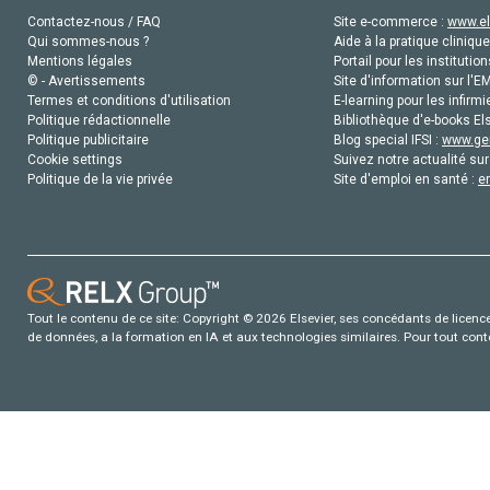
Contactez-nous / FAQ
Site e-commerce :
www.el
Qui sommes-nous ?
Aide à la pratique clinique
Mentions légales
Portail pour les institution
© - Avertissements
Site d'information sur l'E
Termes et conditions d'utilisation
E-learning pour les infirmi
Politique rédactionnelle
Bibliothèque d'e-books Els
Politique publicitaire
Blog special IFSI :
www.gen
Cookie settings
Suivez notre actualité sur
Politique de la vie privée
Site d'emploi en santé :
e
Tout le contenu de ce site: Copyright © 2026 Elsevier, ses concédants de licence e
de données, a la formation en IA et aux technologies similaires. Pour tout con