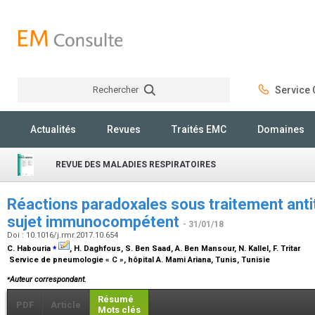
Rechercher
Service C
Rechercher
Actualités
Revues
Traités EMC
Domaines
REVUE DES MALADIES RESPIRATOIRES
Réactions paradoxales sous traitement anti
sujet immunocompétent
- 31/01/18
Doi : 10.1016/j.rmr.2017.10.654
⁎
C. Habouria
, H. Daghfous, S. Ben Saad, A. Ben Mansour, N. Kallel, F. Tritar
Service de pneumologie « C », hôpital A. Mami Ariana, Tunis, Tunisie
⁎
Auteur correspondant.
Résumé
PDF
Article
Mots clés