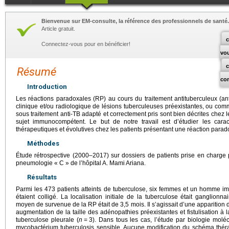
Bienvenue sur EM-consulte, la référence des professionnels de santé.
Article gratuit.
c
Connectez-vous pour en bénéficier!
vo
Résumé
co
Introduction
Les réactions paradoxales (RP) au cours du traitement antituberculeux (a
clinique et/ou radiologique de lésions tuberculeuses préexistantes, ou c
sous traitement anti-TB adapté et correctement pris sont bien décrites chez 
sujet immunocompétent. Le but de notre travail est d’étudier les caracté
thérapeutiques et évolutives chez les patients présentant une réaction parad
Méthodes
Étude rétrospective (2000–2017) sur dossiers de patients prise en charge
pneumologie « C » de l’hôpital A. Mami Ariana.
Résultats
Parmi les 473 patients atteints de tuberculose, six femmes et un homme
étaient colligé. La localisation initiale de la tuberculose était ganglionnai
moyen de survenue de la RP était de 3,5 mois. Il s’agissait d’une apparition
augmentation de la taille des adénopathies préexistantes et fistulisation à 
tuberculose pleurale (
n
=
3). Dans tous les cas, l’étude par biologie mol
mycobactérium tuberculosis sensible. Aucune modification du schéma théra