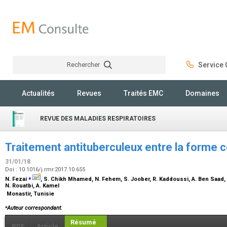
Rechercher
Service C
Rechercher
Actualités
Revues
Traités EMC
Domaines
REVUE DES MALADIES RESPIRATOIRES
Traitement antituberculeux entre la forme 
31/01/18
Doi : 10.1016/j.rmr.2017.10.655
⁎
N. Fezai
, S. Chikh Mhamed, N. Fehem, S. Joober, R. Kaddoussi, A. Ben Saad,
N. Rouatbi, A. Kamel
Monastir, Tunisie
⁎
Auteur correspondant.
Résumé
PDF
Article