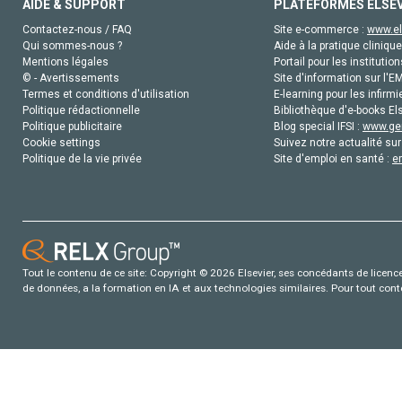
AIDE & SUPPORT
PLATEFORMES ELSE
Contactez-nous / FAQ
Site e-commerce :
www.el
Qui sommes-nous ?
Aide à la pratique clinique
Mentions légales
Portail pour les institution
© - Avertissements
Site d'information sur l'E
Termes et conditions d'utilisation
E-learning pour les infirmi
Politique rédactionnelle
Bibliothèque d'e-books Els
Politique publicitaire
Blog special IFSI :
www.gen
Cookie settings
Suivez notre actualité sur
Politique de la vie privée
Site d'emploi en santé :
e
Tout le contenu de ce site: Copyright © 2026 Elsevier, ses concédants de licence e
de données, a la formation en IA et aux technologies similaires. Pour tout con