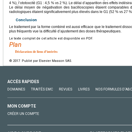
4 %), l’ototoxcité (G1 : 4,5 % vs 2 %). Le délai d’apparition des effets indésirab
Le délai moyen de négativation des bacilloscopies étaient comparables 
radiologiques étaient signiﬁcativement plus élevés dans le G1 (52 % vs 27 %
Conclusion
Le traitement par la forme combiné est aussi efficace que le traitement dissoc
plus fréquents vue la difficulté d’ajustement des doses thérapeutiques.
Le texte complet de cet article est disponible en PDF.
Plan
Déclaration de liens d’intérêts
© 2017 Publié par Elsevier Masson SAS.
ACCÈS RAPIDES
DOMAINES
TRAITÉS EMC
REVUES
LIVRES
NOS FORMULES D'AB
MON COMPTE
CRÉER UN COMPTE