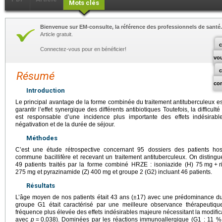
Mots clés
Bienvenue sur EM-consulte, la référence des professionnels de santé.
Article gratuit.
c
Connectez-vous pour en bénéficier!
vo
Résumé
co
Introduction
Le principal avantage de la forme combinée du traitement antituberculeux e
garantir l’effet synergique des différents antibiotiques Toutefois, la difficu
est responsable d’une incidence plus importante des effets indésirab
négativation et de la durée de séjour.
Méthodes
C’est une étude rétrospective concernant 95 dossiers des patients hos
commune bacillifère et recevant un traitement antituberculeux. On disting
49 patients traités par la forme combiné HRZE : isoniazide (H) 75
mg
+
r
275
mg et pyrazinamide (Z) 400
mg et groupe 2 (G2) incluant 46 patients.
Résultats
L’âge moyen de nos patients était 43 ans (±17) avec une prédominance d
groupe G1 était caractérisé par une meilleure observance thérapeut
fréquence plus élevée des effets indésirables majeure nécessitant la modific
avec
p
=
0,038). Dominées par les réactions immunoallergique (G1 : 11 % 