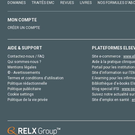
DOMAINES
TRAITÉS EMC
REVUES
LIVRES
NOS FORMULES D'AB
MON COMPTE
CRÉER UN COMPTE
AIDE & SUPPORT
PLATEFORMES ELSE
Contactez-nous / FAQ
Site e-commerce :
www.el
Qui sommes-nous ?
Aide à la pratique clinique
Mentions légales
Portail pour les institution
© - Avertissements
Site d'information sur l'E
Termes et conditions d'utilisation
E-learning pour les infirmi
Politique rédactionnelle
Bibliothèque d'e-books Els
Politique publicitaire
Blog special IFSI :
www.gen
Cookie settings
Suivez notre actualité sur
Politique de la vie privée
Site d'emploi en santé :
e