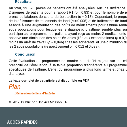
Résultats
Au total, 99 578 paires de patients ont été analysées. Aucune différence s
2 groupes de patients pour le rapport R1 (
p
=
0,83) et pour le nombre de p
bronchodilatateurs de courte durée d’action (
p
=
0,18). Cependant, le prog
de la délivrance de traitements de fond (
p
=
0,008) et de traitements de fond 
associé à une augmentation des coûts de médicaments pour asthme remb
sous populations pour lesquelles le diagnostic d’asthme semble plus sû
participer au programme, ou patients ayant reçu au moins 2 médicaments
observe une diminution des soins évitables (liés aux exacerbations) (
p
=
0,0
moins un arrêt de travail (
p
=
0,046) chez les adhérents, et une diminution du
les 2 sous populations (respectivement
p
=
0,012 et 0,038).
Conclusion
Cette évaluation du programme ne montre pas d’effet majeur sur les crit
précocité de l’évaluation, à la faible proportion d’adhérents au programme
spécifiques de l’asthme. L’effet du programme à plus long terme et chez 
d’analyse.
Le texte complet de cet article est disponible en PDF.
Plan
Déclaration de liens d’intérêts
© 2017 Publié par Elsevier Masson SAS.
ACCÈS RAPIDES