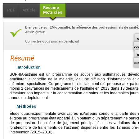
Résumé
PDF
Article
Mots clés
Bienvenue sur EM-consulte, la référence des professionnels de santé.
Article gratuit.
c
Connectez-vous pour en bénéficier!
vo
Résumé
co
Introduction
SOPHIA-asthme est un programme de soutien aux asthmatiques dévelop
améliorer le contrôle de la maladie, via une diffusion d’informations et
infirmière spécialisée. Ce programme a initialement été proposé aux pati
moins 2 délivrances de médicaments de l’asthme en 2013 dans 18 département
d’évaluer son impact sur la consommation de soins et les indemnités jour
année de déploiement.
Méthodes
Étude quasi-expérimentale avant/après ici/ailleurs conduite à partir d
éligible au programme était apparié à un patient d’un département ne parti
de propension. Le critère de jugement principal était les variations d
fond/nombre de traitements de l’asthme) dispensés entre les 12 mois pré-i
intervention (2015–2016).