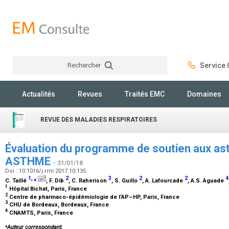
Rechercher
Service C
Rechercher
Actualités
Revues
Traités EMC
Domaines
REVUE DES MALADIES RESPIRATOIRES
Évaluation du programme de soutien aux a
ASTHME
- 31/01/18
Doi : 10.1016/j.rmr.2017.10.135
1
,
⁎
2
3
2
2
4
C. Taillé
, F. Dib
, C. Raherison
, S. Guillo
, A. Lafourcade
, A.S. Aguade
1
Hôpital Bichat, Paris, France
2
Centre de pharmaco-épidémiologie de l’AP–HP, Paris, France
3
CHU de Bordeaux, Bordeaux, France
4
CNAMTS, Paris, France
⁎
Auteur correspondant.