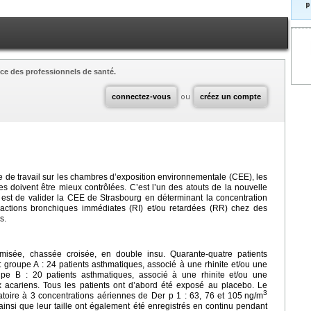
p
ce des professionnels de santé.
connectez-vous
ou
créez un compte
e travail sur les chambres d’exposition environnementale (CEE), les
es doivent être mieux contrôlées. C’est l’un des atouts de la nouvelle
 est de valider la CEE de Strasbourg en déterminant la concentration
actions bronchiques immédiates (RI) et/ou retardées (RR) chez des
s.
omisée, chassée croisée, en double insu. Quarante-quatre patients
 groupe A : 24 patients asthmatiques, associé à une rhinite et/ou une
oupe B : 20 patients asthmatiques, associé à une rhinite et/ou une
ux acariens. Tous les patients ont d’abord été exposé au placebo. Le
3
toire à 3 concentrations aériennes de Der p 1 : 63, 76 et 105
ng/m
insi que leur taille ont également été enregistrés en continu pendant