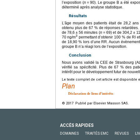
l’exposition (
n
=
90). Le groupe B a été exposé
déterminé après analyse statistique.
Résultats
L’âge moyen des patients était de 28,2 ans
obtenu plus de 67 % de réponses retardées. 
de 78,6
±
56
minutes (
n
=
69) et de 304,2
±
1
3
70
ng/m
permettant d’obtenir 100 % de RI e
de 18,90 % lors d’une RR. Aucun évènement i
groupe B n’a réagi lors de l’exposition.
Conclusion
Nous avons validé la CEE de Strasbourg (
vérifié sa spécificité. Plus de 67 % des pa
intérêt pour le développement futur de nouvel
Le texte complet de cet article est disponible 
Plan
Déclaration de liens d’intérêts
© 2017 Publié par Elsevier Masson SAS.
ACCÈS RAPIDES
DOMAINES
TRAITÉS EMC
REVUES
LI