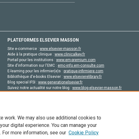
PLATEFORMES ELSEVIER MASSON
Site e-commerce :
www.elsevier-masson.fr
Aide à la pratique clinique :
www.clinicalkey.fr
Portail pour les institutions :
www.em-premium.com
Site d'information sur l'EMC :
emc-info.em-consulte.com
E-learning pour les infirmier(e)s :
pratique-infirmiere.com
Bibliothèque d'e-books Elsevier :
www.elsevierelibrary.fr
Blog special IFSI :
www.generationelsevier.fr
Suivez notre actualité sur notre blog :
www.blog-elsevier-masson.fr
Site d'emploi en santé :
emploisante.com
te work. We may also use additional cookies to
 your digital experience. You can manage your
. For more information, see our
Cookie Policy
vier, ses concédants de licence et ses contributeurs. Tout les droits sont réservés, y 
ogies similaires. Pour tout contenu en libre accès, les conditions de licence Creati