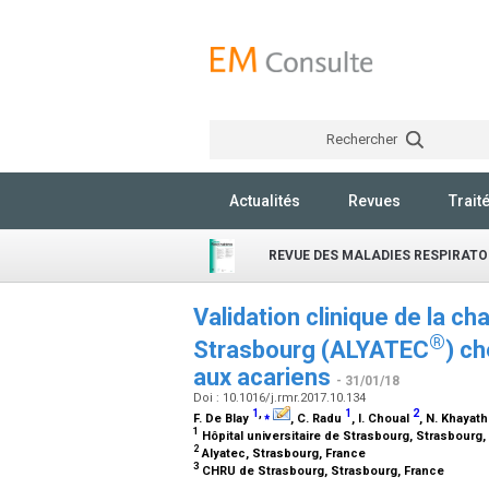
Rechercher
Actualités
Revues
Trait
REVUE DES MALADIES RESPIRATO
Validation clinique de la 
®
Strasbourg (ALYATEC
) c
aux acariens
- 31/01/18
Doi : 10.1016/j.rmr.2017.10.134
1
,
⁎
1
2
F. De Blay
, C. Radu
, I. Choual
, N. Khayat
1
Hôpital universitaire de Strasbourg, Strasbourg
2
Alyatec, Strasbourg, France
3
CHRU de Strasbourg, Strasbourg, France