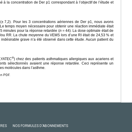
 à la concentration de Der p1 correspondant à l’objectif de l’étude et
 (±
7,2). Pour les 3 concentrations aériennes de Der p1, nous avons
Le temps moyen nécessaire pour obtenir une réaction immédiate était
15
minutes pour la réponse retardée (
n
=
44). La dose optimale était de
t/ou RR. La chute moyenne du VEMS lors d’une RI était de 24,53 % et
ndésirable grave n’a été observé dans cette étude. Aucun patient du
®
ALYATEC
) chez des patients asthmatiques allergiques aux acariens et
tients sélectionnés avaient une réponse retardée. Ceci représente un
les molécules dans l’asthme.
en PDF.
VRES
NOS FORMULES D'ABONNEMENTS