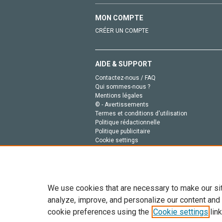
MON COMPTE
CRÉER UN COMPTE
AIDE & SUPPORT
Contactez-nous / FAQ
Qui sommes-nous ?
Mentions légales
© - Avertissements
Termes et conditions d'utilisation
Politique rédactionnelle
Politique publicitaire
Cookie settings
Politique de la vie privée
We use cookies that are necessary to make our si
analyze, improve, and personalize our content and
cookie preferences using the
Cookie settings
link
Tout le contenu de ce site: Copyright © 2026 Else
de données, a la formation en IA et aux technol