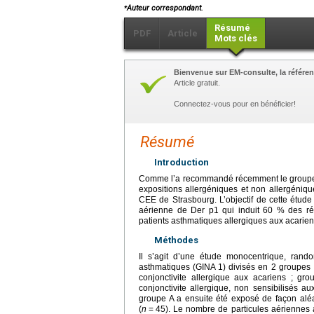
⁎
Auteur correspondant.
Résumé
PDF
Article
Mots clés
Bienvenue sur EM-consulte, la référen
Article gratuit.
Connectez-vous pour en bénéficier!
Résumé
Introduction
Comme l’a recommandé récemment le groupe d
expositions allergéniques et non allergéniqu
CEE de Strasbourg. L’objectif de cette étude
aérienne de Der p1 qui induit 60 % des ré
patients asthmatiques allergiques aux acarien
Méthodes
Il s’agit d’une étude monocentrique, rand
asthmatiques (GINA 1) divisés en 2 groupes :
conjonctivite allergique aux acariens ; gr
conjonctivite allergique, non sensibilisés a
groupe A a ensuite été exposé de façon aléa
(
n
=
45). Le nombre de particules aériennes a