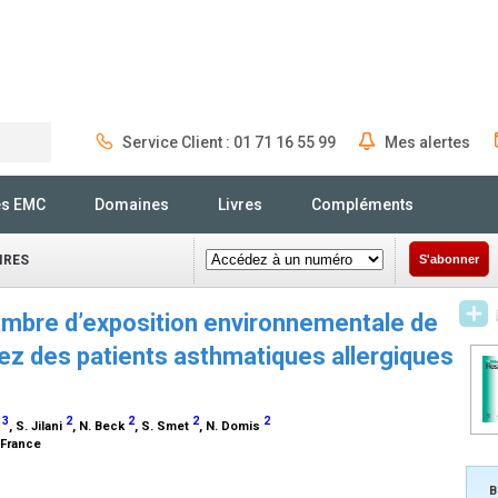
Service Client : 01 71 16 55 99
Mes alertes
Rechercher
és EMC
Domaines
Livres
Compléments
IRES
S'abonner
chambre d’exposition environnementale de
hez des patients asthmatiques allergiques
3
2
2
2
2
h
, S. Jilani
, N. Beck
, S. Smet
, N. Domis
, France
B