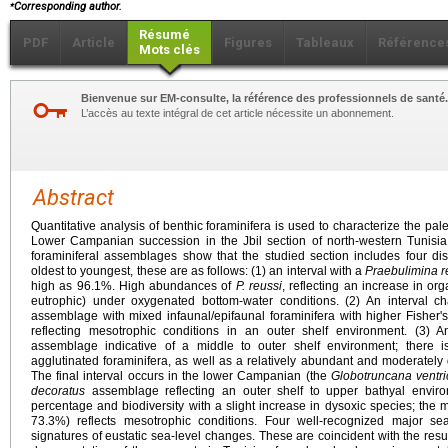
⁎
Corresponding author.
Résumé
PDF
Article
Figures
Tableaux
Référence
Mots clés
Bienvenue sur EM-consulte, la référence des professionnels de santé.
L’accès au texte intégral de cet article nécessite un abonnement.
Abstract
Quantitative analysis of benthic foraminifera is used to characterize the p
Lower Campanian succession in the Jbil section of north-western Tunisia
foraminiferal assemblages show that the studied section includes four di
oldest to youngest, these are as follows: (1) an interval with a
Praebulimina r
high as 96.1%. High abundances of
P. reussi
, reflecting an increase in org
eutrophic) under oxygenated bottom-water conditions. (2) An interval c
assemblage with mixed infaunal/epifaunal foraminifera with higher Fisher's
reflecting mesotrophic conditions in an outer shelf environment. (3) 
assemblage indicative of a middle to outer shelf environment; there i
agglutinated foraminifera, as well as a relatively abundant and moderately d
The final interval occurs in the lower Campanian (the
Globotruncana ventr
decoratus
assemblage reflecting an outer shelf to upper bathyal environ
percentage and biodiversity with a slight increase in dysoxic species; the m
73.3%) reflects mesotrophic conditions. Four well-recognized major se
signatures of eustatic sea-level changes. These are coincident with the result