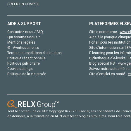
CRÉER UN COMPTE
AIDE & SUPPORT
PLATEFORMES ELSE
Contactez-nous / FAQ
Site e-commerce :
www.el
Qui sommes-nous ?
Aide à la pratique clinique
Mentions légales
Portail pour les institution
© - Avertissements
Site d'information sur l'E
Termes et conditions d'utilisation
E-learning pour les infirmi
Politique rédactionnelle
Bibliothèque d'e-books Els
Politique publicitaire
Blog special IFSI :
www.gen
Cookie settings
Suivez notre actualité sur
Politique de la vie privée
Site d'emploi en santé :
e
Tout le contenu de ce site: Copyright © 2026 Elsevier, ses concédants de licence e
de données, a la formation en IA et aux technologies similaires. Pour tout con