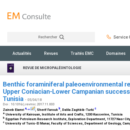
Rechercher
Service C
Rechercher
Actualités
Revues
Traités EMC
Domaines
REVUE DE MICROPALÉONTOLOGIE
Benthic foraminiferal paleoenvironmental r
Upper Coniacian-Lower Campanian successi
Tunisia
- 05/04/18
Doi : 10.1016/j.revmic.2017.11.003
a
,
⁎
b
c
Zaineb Elamri
, Sherif Farouk
, Dalila Zaghbib-Turki
a
University of Kairouan, Institute of Arts and Crafts, 1200 Kasserine, Tunisia
b
Egyptian Petroleum Research Institute, Exploration Department, 11727 Nasr Cit
c
University of Tunis-El Manar, Faculty of Sciences, Department of Geology, Camp