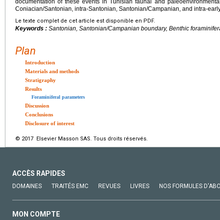
documentation of these events in Tunisian faunal and paleoenvironmental
Coniacian/Santonian, intra-Santonian, Santonian/Campanian, and intra-ear
Le texte complet de cet article est disponible en PDF.
Keywords :
Santonian, Santonian/Campanian boundary, Benthic foraminifer
Plan
Introduction
Materials and methods
Stratigraphy
Results
Foraminiferal parameters
Discussion
Conclusions
Disclosure of interest
© 2017 Elsevier Masson SAS. Tous droits réservés.
ACCÈS RAPIDES
DOMAINES
TRAITÉS EMC
REVUES
LIVRES
NOS FORMULES D'AB
MON COMPTE