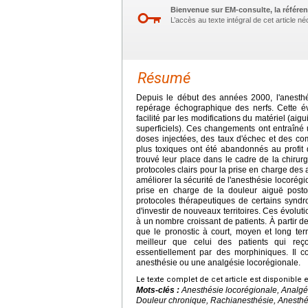
Bienvenue sur EM-consulte, la référen
L’accès au texte intégral de cet article 
Résumé
Depuis le début des années 2000, l'anesthé
repérage échographique des nerfs. Cette év
facilité par les modifications du matériel (a
superficiels). Ces changements ont entraîné 
doses injectées, des taux d'échec et des com
plus toxiques ont été abandonnés au profit 
trouvé leur place dans le cadre de la chirurgi
protocoles clairs pour la prise en charge des 
améliorer la sécurité de l'anesthésie locorégi
prise en charge de la douleur aiguë postop
protocoles thérapeutiques de certains synd
d'investir de nouveaux territoires. Ces évolu
à un nombre croissant de patients. À partir de 
que le pronostic à court, moyen et long ter
meilleur que celui des patients qui reç
essentiellement par des morphiniques. Il c
anesthésie ou une analgésie locorégionale.
Le texte complet de cet article est disponible 
Mots-clés :
Anesthésie locorégionale, Analgés
Douleur chronique, Rachianesthésie, Anesthés