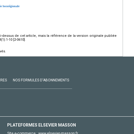
ie locorégionale
ci-dessus de cet article, mais la référence de la version originale publiée
1):1-10 [2-0610].
vés.
VRES
NOS FORMULES D'ABONNEMENTS
PLATEFORMES ELSEVIER MASSON
Site e-commerce :
www.elsevier-masson.fr