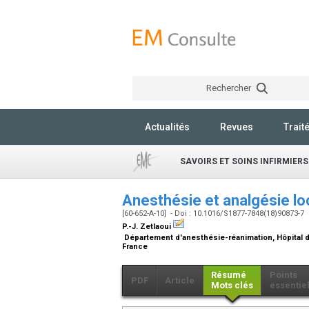
Rechercher
Actualités
Revues
Trait
SAVOIRS ET SOINS INFIRMIERS
Anesthésie et analgésie lo
[60-652-A-10] - Doi : 10.1016/S1877-7848(18)90873-7
P.-J. Zetlaoui
Département d'anesthésie-réanimation, Hôpital de
France
Résumé
Points
PDF
Article
Mots clés
essentie