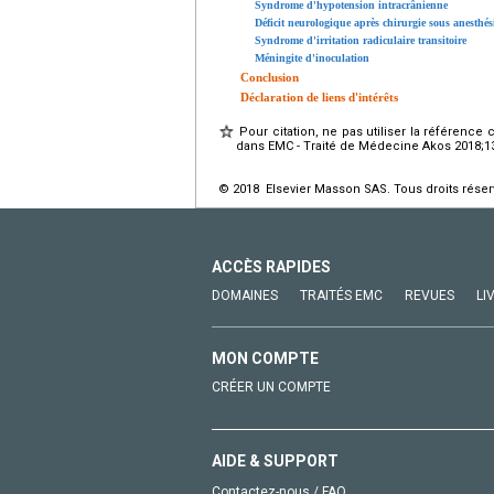
Syndrome d'hypotension intracrânienne
Déficit neurologique après chirurgie sous anesthés
Syndrome d'irritation radiculaire transitoire
Méningite d'inoculation
Conclusion
Déclaration de liens d'intérêts
Pour citation, ne pas utiliser la référence 
dans EMC - Traité de Médecine Akos 2018;13(
© 2018 Elsevier Masson SAS. Tous droits réser
ACCÈS RAPIDES
DOMAINES
TRAITÉS EMC
REVUES
LI
MON COMPTE
CRÉER UN COMPTE
AIDE & SUPPORT
Contactez-nous / FAQ