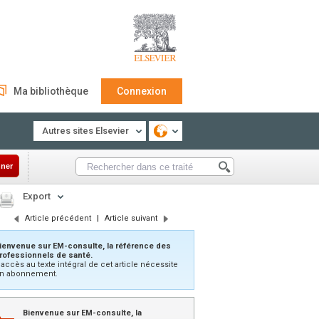
Ma bibliothèque
Connexion
Autres sites Elsevier
ner
Export
Article précédent
|
Article suivant
ienvenue sur EM-consulte, la référence des
rofessionnels de santé.
’accès au texte intégral de cet article nécessite
n abonnement.
Bienvenue sur EM-consulte, la