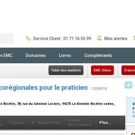
Service Client : 01 71 16 55 99
Mes alertes
Rechercher
és EMC
Domaines
Livres
Compléments
Table des matières
EMC Démo
S'abon
corégionales pour le praticien
- 12/04/18
 Bicêtre, 78, rue du Général-Leclerc, 94275 Le Kremlin-Bicêtre cedex,
B
p
L
u
Arbres
Figures
Testez-vous
Plus...
ls
décisionnels