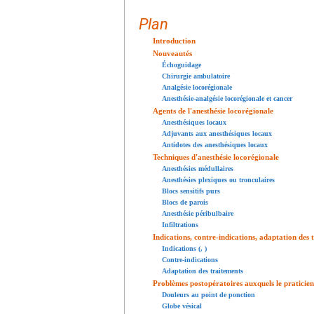
Plan
Introduction
Nouveautés
Échoguidage
Chirurgie ambulatoire
Analgésie locorégionale
Anesthésie-analgésie locorégionale et cancer
Agents de l'anesthésie locorégionale
Anesthésiques locaux
Adjuvants aux anesthésiques locaux
Antidotes des anesthésiques locaux
Techniques d'anesthésie locorégionale
Anesthésies médullaires
Anesthésies plexiques ou tronculaires
Blocs sensitifs purs
Blocs de parois
Anesthésie péribulbaire
Infiltrations
Indications, contre-indications, adaptation des 
Indications (, )
Contre-indications
Adaptation des traitements
Problèmes postopératoires auxquels le praticien
Douleurs au point de ponction
Globe vésical