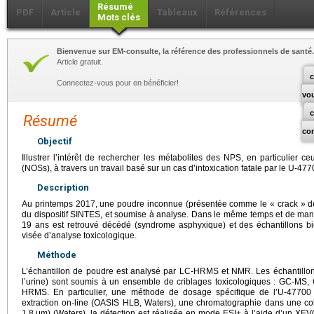
Résumé
PDF
Article
Tableaux
Références
Mots clés
Bienvenue sur EM-consulte, la référence des professionnels de santé.
Article gratuit.
c
Connectez-vous pour en bénéficier!
vo
Résumé
co
Objectif
Illustrer l’intérêt de rechercher les métabolites des NPS, en particulier
(NOSs), à travers un travail basé sur un cas d’intoxication fatale par le U-477
Description
Au printemps 2017, une poudre inconnue (présentée comme le « crack » des
du dispositif SINTES, et soumise à analyse. Dans le même temps et de m
19 ans est retrouvé décédé (syndrome asphyxique) et des échantillons b
visée d’analyse toxicologique.
Méthode
L’échantillon de poudre est analysé par LC-HRMS et NMR. Les échantillons 
l’urine) sont soumis à un ensemble de criblages toxicologiques : GC-
HRMS. En particulier, une méthode de dosage spécifique de l’U-4770
extraction on-line (OASIS HLB, Waters), une chromatographie dans une
1,8
μm) (Waters), la détection est réalisée en mode ESI+ à l’aide d’un XE