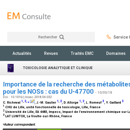
Rechercher
Service C
Rechercher
Actualités
Revues
Traités EMC
Domaines
TOXICOLOGIE ANALYTIQUE ET CLINIQUE
Importance de la recherche des métabolites
pour les NOSs : cas du U-47700
- 10/05/18
Doi : 10.1016/j.toxac.2018.04.032
1
,
2
,
⁎
1
,
2
1
,
2
3
3
C. Richeval
, J.-M. Gaulier
, D. Allorge
, L. Romeuf
, Y. Gaillard
1
CHU de Lille, unité fonctionnelle de toxicologie, Lille, France
2
Université de Lille, EA 4483, Impecs, Impact de l’environnement chimique sur L
3
LAT LUMTOX, La Voulte-sur-Rhône, France
⁎
Auteur correspondant.