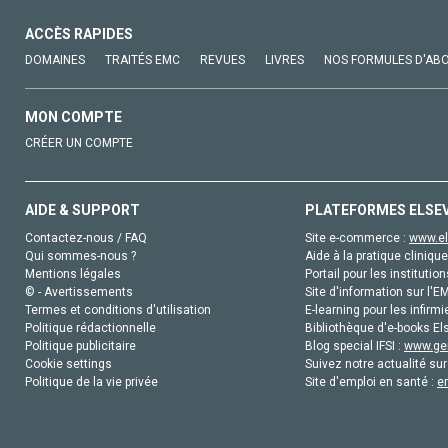
ACCÈS RAPIDES
DOMAINES
TRAITÉS EMC
REVUES
LIVRES
NOS FORMULES D'AB
MON COMPTE
CRÉER UN COMPTE
AIDE & SUPPORT
PLATEFORMES ELSE
Contactez-nous / FAQ
Site e-commerce :
www.el
Qui sommes-nous ?
Aide à la pratique clinique
Mentions légales
Portail pour les institution
© - Avertissements
Site d'information sur l'E
Termes et conditions d'utilisation
E-learning pour les infirmi
Politique rédactionnelle
Bibliothèque d'e-books Els
Politique publicitaire
Blog special IFSI :
www.gen
Cookie settings
Suivez notre actualité sur
Politique de la vie privée
Site d'emploi en santé :
e