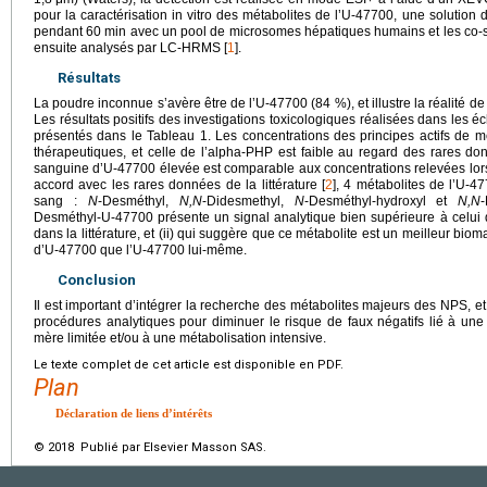
pour la caractérisation in vitro des métabolites de l’U-47700, une solution d
pendant 60
min avec un pool de microsomes hépatiques humains et les co-s
ensuite analysés par LC-HRMS [
1
].
Résultats
La poudre inconnue s’avère être de l’U-47700 (84 %), et illustre la réalité
Les résultats positifs des investigations toxicologiques réalisées dans les 
présentés dans le Tableau 1. Les concentrations des principes actifs de 
thérapeutiques, et celle de l’alpha-PHP est faible au regard des rares don
sanguine d’U-47700 élevée est comparable aux concentrations relevées lors
accord avec les rares données de la littérature [
2
], 4 métabolites de l’U-47
sang :
N
-Desméthyl,
N,N
-Didesmethyl,
N
-Desméthyl-hydroxyl et
N,N
Desméthyl-U-47700 présente un signal analytique bien supérieure à celui de
dans la littérature, et (ii) qui suggère que ce métabolite est un meilleur bioma
d’U-47700 que l’U-47700 lui-même.
Conclusion
Il est important d’intégrer la recherche des métabolites majeurs des NPS, e
procédures analytiques pour diminuer le risque de faux négatifs lié à une 
mère limitée et/ou à une métabolisation intensive.
Le texte complet de cet article est disponible en PDF.
Plan
Déclaration de liens d’intérêts
© 2018 Publié par Elsevier Masson SAS.