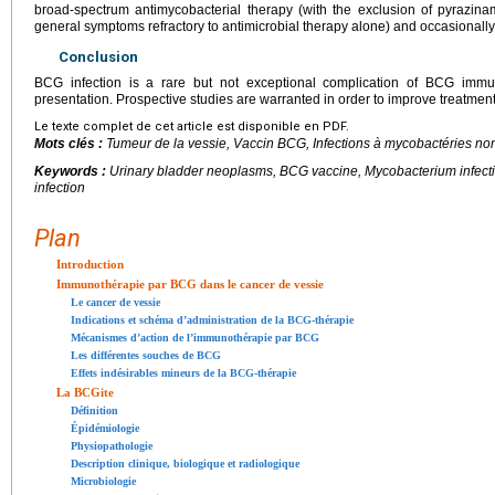
broad-spectrum antimycobacterial therapy (with the exclusion of pyrazinami
general symptoms refractory to antimicrobial therapy alone) and occasionally
Conclusion
BCG infection is a rare but not exceptional complication of BCG immu
presentation. Prospective studies are warranted in order to improve treatmen
Le texte complet de cet article est disponible en PDF.
Mots clés :
Tumeur de la vessie, Vaccin BCG, Infections à mycobactéries no
Keywords :
Urinary bladder neoplasms, BCG vaccine,
Mycobacterium
infect
infection
Plan
Introduction
Immunothérapie par BCG dans le cancer de vessie
Le cancer de vessie
Indications et schéma d’administration de la BCG-thérapie
Mécanismes d’action de l’immunothérapie par BCG
Les différentes souches de BCG
Effets indésirables mineurs de la BCG-thérapie
La BCGite
Définition
Épidémiologie
Physiopathologie
Description clinique, biologique et radiologique
Microbiologie