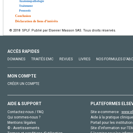
Anatomopathologie
Traitement
Pronostic
Conclusion
Déclaration de liens d’intérêts
© 2018 SPLF. Publié par Elsevier Masson SAS. Tous droits réservés.
ACCÈS RAPIDES
DOMAINES
TRAITÉS EMC
REVUES
LIVRES
NOS FORMULES D'AB
MON COMPTE
CRÉER UN COMPTE
AIDE & SUPPORT
PLATEFORMES ELSE
Contactez-nous / FAQ
Site e-commerce :
www.el
Qui sommes-nous ?
Aide à la pratique clinique
Mentions légales
Portail pour les institution
© - Avertissements
Site d'information sur l'E