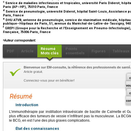
c
Service de maladies infectieuses et tropicales, université Paris Diderot, hôpi
Paris (AP–HP), 75010 Paris, France
d
Service de pneumologie, université Diderot, hôpital Saint-Louis, Assistance 
Paris, France
e
DHU ATVB, antenne de pneumologie, service de réanimation médicale, hôpitaux
publique–Hôpitaux de Paris, 51, avenue du Maréchal-de-Lattre-de-Tassigny, 940
f
GREPI (Groupe pour la Recherche et l'Enseignement en Pneumo-Infectiologie)
Française, 75006 Paris, France
⁎
Auteur correspondant.
Résumé
Points
PDF
Article
Figures
Tableaux
Mots clés
essentiels
Bienvenue sur EM-consulte, la référence des professionnels de santé.
Article gratuit.
c
Connectez-vous pour en bénéficier!
vo
Résumé
co
Introduction
L’immunothérapie par instillation intravésicale de bacille de Calmette et Gu
plus efficace des tumeurs de vessie n’infiltrant pas la musculeuse. La BCGit
le BCG, en est l’une des plus graves complications.
État des connaissances