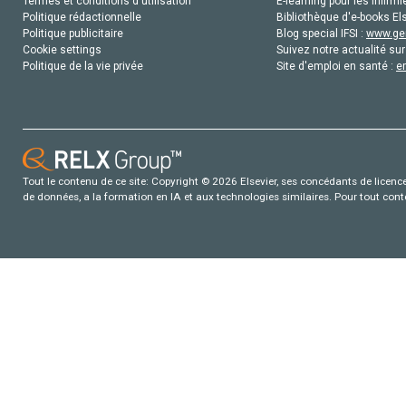
Termes et conditions d'utilisation
E-learning pour les infirmi
Politique rédactionnelle
Bibliothèque d'e-books Els
Politique publicitaire
Blog special IFSI :
www.gen
Cookie settings
Suivez notre actualité sur
Politique de la vie privée
Site d'emploi en santé :
e
Tout le contenu de ce site: Copyright © 2026 Elsevier, ses concédants de licence e
de données, a la formation en IA et aux technologies similaires. Pour tout con