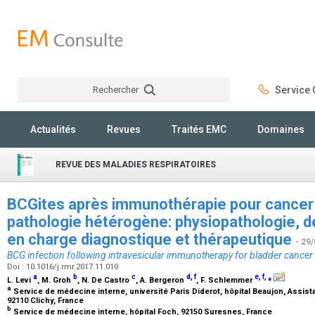
Rechercher
Service C
Rechercher
Actualités
Revues
Traités EMC
Domaines
REVUE DES MALADIES RESPIRATOIRES
BCGites après immunothérapie pour cancer 
pathologie hétérogène: physiopathologie, des
en charge diagnostique et thérapeutique
- 29
BCG infection following intravesicular immunotherapy for bladder cancer
Doi : 10.1016/j.rmr.2017.11.010
a
b
c
d
,
f
e
,
f
,
⁎
L. Levi
, M. Groh
, N. De Castro
, A. Bergeron
, F. Schlemmer
a
Service de médecine interne, université Paris Diderot, hôpital Beaujon, Assi
92110 Clichy, France
b
Service de médecine interne, hôpital Foch, 92150 Suresnes, France