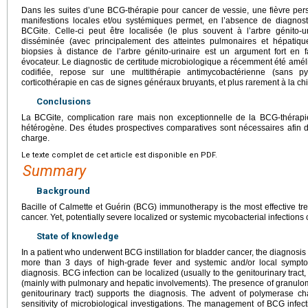
Dans les suites d’une BCG-thérapie pour cancer de vessie, une fièvre pers
manifestions locales et/ou systémiques permet, en l’absence de diagnostic
BCGite. Celle-ci peut être localisée (le plus souvent à l’arbre génito
disséminée (avec principalement des atteintes pulmonaires et hépatiqu
biopsies à distance de l’arbre génito-urinaire est un argument fort en
évocateur. Le diagnostic de certitude microbiologique a récemment été amél
codifiée, repose sur une multithérapie antimycobactérienne (sans p
corticothérapie en cas de signes généraux bruyants, et plus rarement à la chi
Conclusions
La BCGite, complication rare mais non exceptionnelle de la BCG-thérapie
hétérogène. Des études prospectives comparatives sont nécessaires afin d
charge.
Le texte complet de cet article est disponible en PDF.
Summary
Background
Bacille of Calmette et Guérin (BCG) immunotherapy is the most effective tr
cancer. Yet, potentially severe localized or systemic mycobacterial infection
State of knowledge
In a patient who underwent BCG instillation for bladder cancer, the diagnosis
more than 3 days of high-grade fever and systemic and/or local symptom
diagnosis. BCG infection can be localized (usually to the genitourinary tract
(mainly with pulmonary and hepatic involvements). The presence of granuloma
genitourinary tract) supports the diagnosis. The advent of polymerase ch
sensitivity of microbiological investigations. The management of BCG infecti