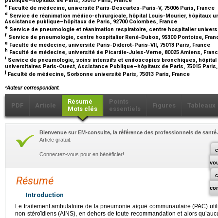
publique–hôpitaux de Paris, 75015 Paris, France
c
Faculté de médecine, université Paris-Descartes-Paris-V, 75006 Paris, France
d
Service de réanimation médico-chirurgicale, hôpital Louis-Mourier, hôpitaux u
Assistance publique–hôpitaux de Paris, 92700 Colombes, France
e
Service de pneumologie et réanimation respiratoire, centre hospitalier univer
f
Service de pneumologie, centre hospitalier René-Dubos, 95300 Pontoise, Fra
g
Faculté de médecine, université Paris-Diderot-Paris-VII, 75013 Paris, France
h
Faculté de médecine, université de Picardie-Jules-Verne, 80025 Amiens, Fran
i
Service de pneumologie, soins intensifs et endoscopies bronchiques, hôpita
universitaires Paris-Ouest, Assistance Publique–hôpitaux de Paris, 75015 Paris
j
Faculté de médecine, Sorbonne université Paris, 75013 Paris, France
⁎
Auteur correspondant.
Résumé
Points
PDF
Article
Figures
Tableaux
Mots clés
essentiels
Bienvenue sur EM-consulte, la référence des professionnels de santé.
Article gratuit.
c
Connectez-vous pour en bénéficier!
vo
Résumé
co
Introduction
Le traitement ambulatoire de la pneumonie aiguë communautaire (PAC) util
non stéroïdiens (AINS), en dehors de toute recommandation et alors qu’aucu