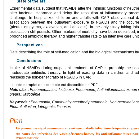
State of the art
Experimental data suggest that NSAIDs alter the intrinsic functions of neutroph
alter bacterial clearance and delay the resolution of inflammatory proc
challenge. In hospitalized children and adults with CAP, observational
association between the outpatient exposure to NSAIDs and the occurr
(pleural empyema, excavation, and abscess). In the only study taking into
association still persists. Other markers of morbidity have been described,
prolonged antibiotic therapy, and higher transfer rate to an intensive care unit
Perspectives
Data describing the role of self-medication and the biological mechanisms i
Conclusions
Intake of NSAIDs during outpatient treatment of CAP is probably the seco
inadequate antibiotic therapy. In light of existing data in children and ad
reassess the risk-benefit ratio of NSAIDS in CAP.
Le texte complet de cet article est disponible en PDF.
Mots clés :
Pneumopathie infectieuse, Pneumonie, Anti-inflammatoires non 
pleural, Iatrogénie
Keywords :
Pneumonia, Community-acquired pneumonia, Non-steroidal anti
Pleural effusion, Iatrogenic diseases
Plan
La pneumonie aiguë communautaire est une maladie infectieuse fréquente et grav
Au cours des infections des voies aériennes basses, les anti-inflammatoires non 
symptomatique