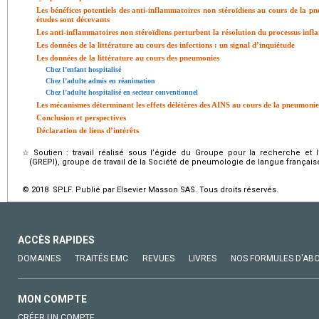
Les bénéfices potentiels des anti-inflammatoires non stéroïdiens au cours de la pn
études sont décevants
Les anti-inflammatoires non stéroïdiens perturbent la résolution du processus inf
Les données de la littérature au cours des infections : un signal d’inquiétude
Les données de la littérature au cours des pneumonies
Chez l’enfant hospitalisé
Chez l’adulte admis en réanimation
Chez l’adulte hospitalisé en secteur conventionnel
Les mécanismes déterminant les effets délétères des AINS au cours de la pneumoni
Conclusion et perspectives
Déclaration de liens d’intérêts
☆
Soutien : travail réalisé sous l’égide du Groupe pour la recherche et
(GREPI), groupe de travail de la Société de pneumologie de langue français
© 2018 SPLF. Publié par Elsevier Masson SAS. Tous droits réservés.
ACCÈS RAPIDES
DOMAINES
TRAITÉS EMC
REVUES
LIVRES
NOS FORMULES D'AB
MON COMPTE
CRÉER UN COMPTE