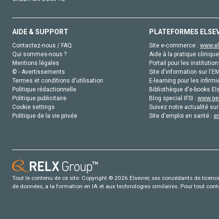
AIDE & SUPPORT
PLATEFORMES ELSE
Contactez-nous / FAQ
Site e-commerce :
www.el
Qui sommes-nous ?
Aide à la pratique clinique
Mentions légales
Portail pour les institution
© - Avertissements
Site d'information sur l'E
Termes et conditions d'utilisation
E-learning pour les infirmi
Politique rédactionnelle
Bibliothèque d'e-books Els
Politique publicitaire
Blog special IFSI :
www.gen
Cookie settings
Suivez notre actualité sur
Politique de la vie privée
Site d'emploi en santé :
e
Tout le contenu de ce site: Copyright © 2026 Elsevier, ses concédants de licence e
de données, a la formation en IA et aux technologies similaires. Pour tout con