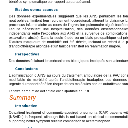
bénéfice symptomatique par rapport au paracétamol.
État des connaissances
Des données expérimentales suggèrent que les AINS perturbent les fonc
neutrophiles, limitent leur recrutement locorégional, altèrent la clairance 
processus inflammatoire au cours de l’agression pulmonaire aiguë bactérie
l’adulte nécessitant une hospitalisation, des données observationnelle
indépendante entre l’exposition aux AINS et la survenue de complication
excavation, abcès). Dans la seule étude où un biais protopathique est pris
D’autres marqueurs de morbidité ont été décrits, incluant un retard à la 
d’antibiothérapie allongée et un taux de transfert en réanimation majoré.
Perspectives
Des données éclairant les mécanismes biologiques impliqués sont attendue
Conclusions
L’administration d’AINS au cours du traitement ambulatoire de la PAC con
modifiable de morbidité après l’antibiothérapie inadaptée. Les données 
urgente du rapport bénéfice-risque de ces molécules par les autorités de san
Le texte complet de cet article est disponible en PDF.
Summary
Introduction
Outpatient treatment of community-acquired pneumonia (CAP) patients with
(NSAIDs) is frequent, although this is not based on clinical recommendati
supporting better symptom relief in comparison to acetaminophen.