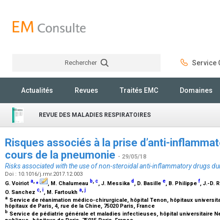
Rechercher
Service C
Rechercher
Actualités
Revues
Traités EMC
Domaines
REVUE DES MALADIES RESPIRATOIRES
Risques associés à la prise d’anti-inflamma
cours de la pneumonie
- 29/05/18
Risks associated with the use of non-steroidal anti-inflammatory drugs 
Doi : 10.1016/j.rmr.2017.12.003
a
,
⁎
b
,
c
d
e
f
G. Voiriot
, M. Chalumeau
, J. Messika
, D. Basille
, B. Philippe
, J.-D. 
c
,
i
a
,
j
O. Sanchez
, M. Fartoukh
a
Service de réanimation médico-chirurgicale, hôpital Tenon, hôpitaux universita
hôpitaux de Paris, 4, rue de la Chine, 75020 Paris, France
b
Service de pédiatrie générale et maladies infectieuses, hôpital universitaire