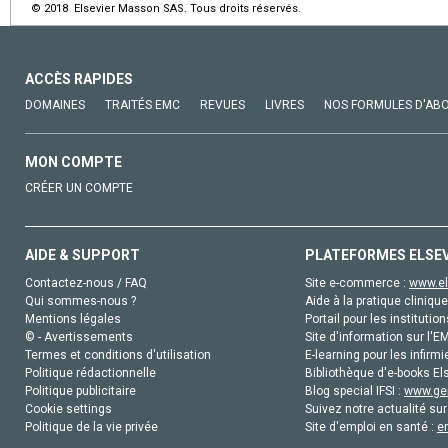
© 2018 Elsevier Masson SAS. Tous droits réservés.
ACCÈS RAPIDES
DOMAINES
TRAITÉS EMC
REVUES
LIVRES
NOS FORMULES D'AB
MON COMPTE
CRÉER UN COMPTE
AIDE & SUPPORT
PLATEFORMES ELSE
Contactez-nous / FAQ
Site e-commerce :
www.el
Qui sommes-nous ?
Aide à la pratique clinique
Mentions légales
Portail pour les institution
© - Avertissements
Site d'information sur l'E
Termes et conditions d'utilisation
E-learning pour les infirmi
Politique rédactionnelle
Bibliothèque d'e-books Els
Politique publicitaire
Blog special IFSI :
www.gen
Cookie settings
Suivez notre actualité sur
Politique de la vie privée
Site d'emploi en santé :
e