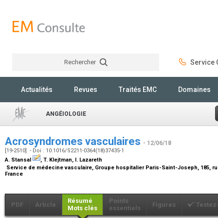
Rechercher
Service C
Rechercher
Actualités
Revues
Traités EMC
Domaines
ANGÉIOLOGIE
Acrosyndromes vasculaires
- 12/06/18
[19-2510] - Doi : 10.1016/S2211-0364(18)37435-1
A. Stansal
, T. Klejtman, I. Lazareth
Service de médecine vasculaire, Groupe hospitalier Paris-Saint-Joseph, 185, r
France
Résumé
Points
PDF
Article
Figures
Testez
Mots clés
essentiels