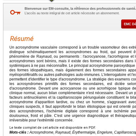
Bienvenue sur EM-consulte, la référence des professionnels de santé.
L’accès au texte intégral de cet article nécessite un abonnement.
EMC D
Résumé
Un acrosyndrome vasculaire correspond à un trouble vasomoteur des extrém
distingue schématiquement les acrosyndromes au froid, qui peuvent êt
phénomène de Raynaud, ou permanents : l'acrocyanose, l'acrorhigose et l
acrosyndromes sont bénins, mais il existe des formes secondaires dans l
systémiques à ne pas méconnaître. Le principal acrosyndrome paroxystique au
des formes idiopathiques, mais également des formes secondaires app
myéloprolifératifs ou autres pathologies auto-immunes. L'interrogatoire et l'
permettent d'identifier le type d'acrosyndrome. La stratégie des examens c
les acrosyndromes primitifs des formes secondaires, est dictée selon
d'acrosyndrome. Devant une acrocyanose ou une acrorhigose typique 
clinique normal, aucun bilan complémentaire n'est nécessaire. Devant u
facteurs antinucléaires et la capillaroscopie périunguéale constituent le 
acrosyndrome d'apparition tardive, ou chez un homme, s'aggravant ave
cliniques suspects, il faut approfondir le bilan étiologique qui est orienté p
des acrosyndromes, l'ischémie digitale correspond à une ischémie per
douloureux, froid et pâle. C'est une urgence diagnostique et thérapeut
irréversible pour l'extrémité concernée.
Le texte complet de cet article est disponible en PDF.
Mots-clés :
Acrosyndrome, Raynaud, Érythermalgie, Engelure, Capillaroscopi