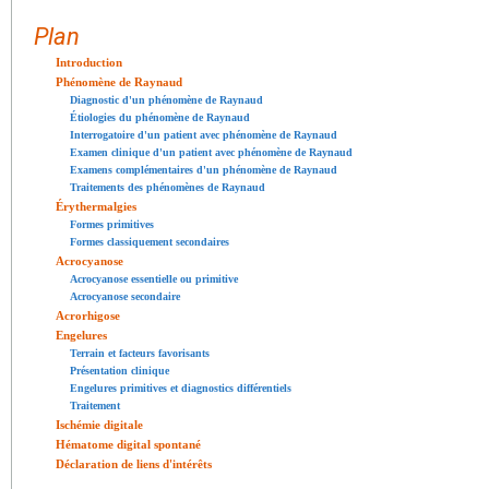
Plan
Introduction
Phénomène de Raynaud
Diagnostic d'un phénomène de Raynaud
Étiologies du phénomène de Raynaud
Interrogatoire d'un patient avec phénomène de Raynaud
Examen clinique d'un patient avec phénomène de Raynaud
Examens complémentaires d'un phénomène de Raynaud
Traitements des phénomènes de Raynaud
Érythermalgies
Formes primitives
Formes classiquement secondaires
Acrocyanose
Acrocyanose essentielle ou primitive
Acrocyanose secondaire
Acrorhigose
Engelures
Terrain et facteurs favorisants
Présentation clinique
Engelures primitives et diagnostics différentiels
Traitement
Ischémie digitale
Hématome digital spontané
Déclaration de liens d'intérêts