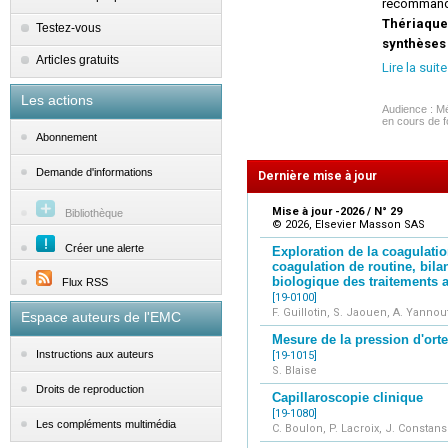
recommand
Thériaque
Testez-vous
synthèses
Articles gratuits
pratique cl
Lire la suite
Les grand
Les actions
- Les aspec
Audience : Mé
en cours de f
- L'étude p
Abonnement
- Les méth
- Les théra
Demande d'informations
Dernière mise à jour
Les points 
- Des auteu
Mise à jour -2026 / N° 29
Bibliothèque
- Des relec
© 2026, Elsevier Masson SAS
- Un enseig
Créer une alerte
Exploration de la coagulatio
- Un outil 
coagulation de routine, bila
biologique des traitements 
Flux RSS
-
Près de
[19-0100]
diagnostic
F. Guillotin, S. Jaouen, A. Yannou
Espace auteurs de l'EMC
Mesure de la pression d'orte
Instructions aux auteurs
[19-1015]
S. Blaise
Droits de reproduction
Capillaroscopie clinique
[19-1080]
Les compléments multimédia
C. Boulon, P. Lacroix, J. Constans