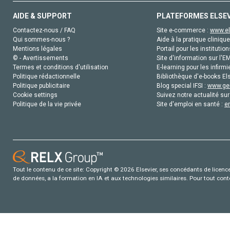
AIDE & SUPPORT
PLATEFORMES ELSE
Contactez-nous / FAQ
Site e-commerce :
www.el
Qui sommes-nous ?
Aide à la pratique clinique
Mentions légales
Portail pour les institution
© - Avertissements
Site d'information sur l'E
Termes et conditions d'utilisation
E-learning pour les infirmi
Politique rédactionnelle
Bibliothèque d'e-books Els
Politique publicitaire
Blog special IFSI :
www.gen
Cookie settings
Suivez notre actualité sur
Politique de la vie privée
Site d'emploi en santé :
e
Tout le contenu de ce site: Copyright © 2026 Elsevier, ses concédants de licence e
de données, a la formation en IA et aux technologies similaires. Pour tout con