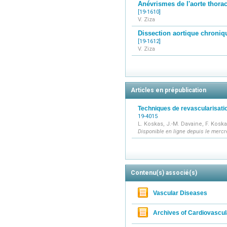
Anévrismes de l'aorte thora
[19-1610]
V. Ziza
Dissection aortique chroniq
[19-1612]
V. Ziza
Articles en prépublication
Techniques de revascularisatio
19-4015
L. Koskas, J.-M. Davaine, F. Kosk
Disponible en ligne depuis le merc
Contenu(s) associé(s)
Vascular Diseases
Archives of Cardiovascu