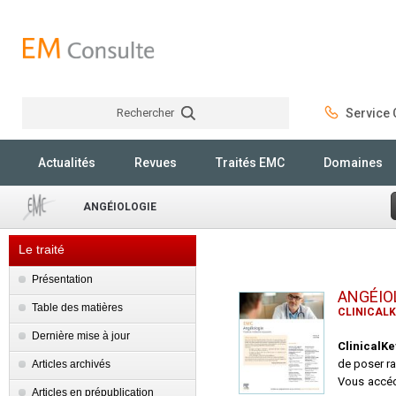
Rechercher
Service C
Rechercher
Actualités
Revues
Traités EMC
Domaines
ANGÉIOLOGIE
Le traité
Présentation
ANGÉIO
Table des matières
CLINICALK
Dernière mise à jour
ClinicalK
de poser ra
Articles archivés
Vous accéd
Articles en prépublication