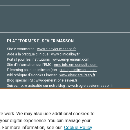
PLATEFORMES ELSEVIER MASSON
Site e-commerce :
www.elsevier-masson.fr
Aide à la pratique clinique :
www.clinicalkey.fr
Portail pour les institutions :
www.em-premium.com
Site d'information sur l'EMC :
emc-info.em-consulte.com
E-learning pour les infirmier(e)s :
pratique-infirmiere.com
Bibliothèque d'e-books Elsevier :
www.elsevierelibrary.fr
Blog special IFSI :
www.generationelsevier.fr
Suivez notre actualité sur notre blog :
www.blog-elsevier-masson.fr
Site d'emploi en santé :
emploisante.com
te work. We may also use additional cookies to
 your digital experience. You can manage your
. For more information, see our
Cookie Policy
vier, ses concédants de licence et ses contributeurs. Tout les droits sont réservés, y 