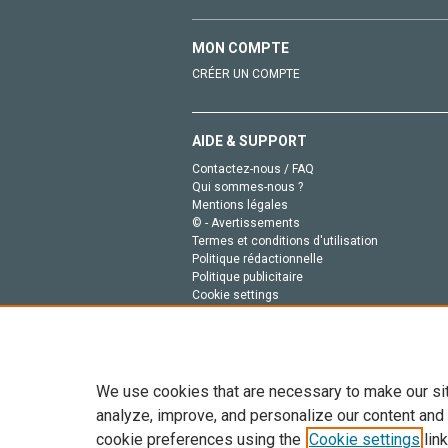
MON COMPTE
CRÉER UN COMPTE
AIDE & SUPPORT
Contactez-nous / FAQ
Qui sommes-nous ?
Mentions légales
© - Avertissements
Termes et conditions d'utilisation
Politique rédactionnelle
Politique publicitaire
Cookie settings
Politique de la vie privée
We use cookies that are necessary to make our si
analyze, improve, and personalize our content and
cookie preferences using the
Cookie settings
link
Tout le contenu de ce site: Copyright © 2026 Else