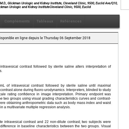
D., Glickman Urologic and Kidney Institute, Cleveland Clinic, 9500, Euclid Ave/Q10,
man Urologic and Kidney InstituteCleveland Clinic, 9500, Euclid
Compléments
Tableaux
Références
Disponible en ligne depuis le Thursday 06 September 2018
travesical contrast followed by sterile saline alters interpretation of
s.
 of intravesical contrast followed by sterile saline until maximal
 contrast alone during fluoro-urodynamics. Interpreters, blinded to study
ale rating confidence in image interpretation. Primary endpoint was
he two groups using visual grading characteristics curves and contrast-
were obtaining anthropometric data such as body mass index and waist
n a multivariate multiple regression analysis.
e intravesical contrast and 22 non-dilute contrast; two subjects were
ifference in baseline characteristics between the two groups. Visual