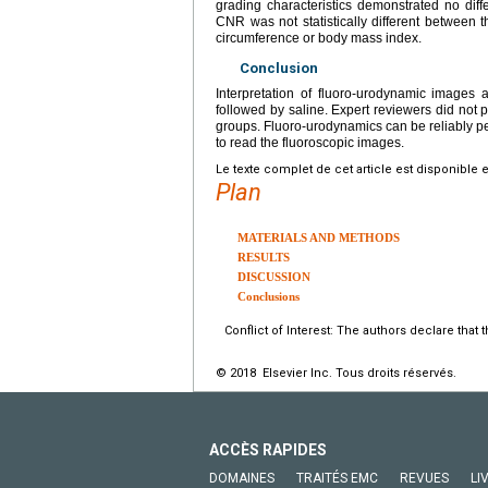
grading characteristics demonstrated no dif
CNR was not statistically different between
circumference or body mass index.
Conclusion
Interpretation of fluoro-urodynamic images
followed by saline. Expert reviewers did not p
groups. Fluoro-urodynamics can be reliably pe
to read the fluoroscopic images.
Le texte complet de cet article est disponible 
Plan
MATERIALS AND METHODS
RESULTS
DISCUSSION
Conclusions
Conflict of Interest: The authors declare that t
© 2018 Elsevier Inc. Tous droits réservés.
ACCÈS RAPIDES
DOMAINES
TRAITÉS EMC
REVUES
LI