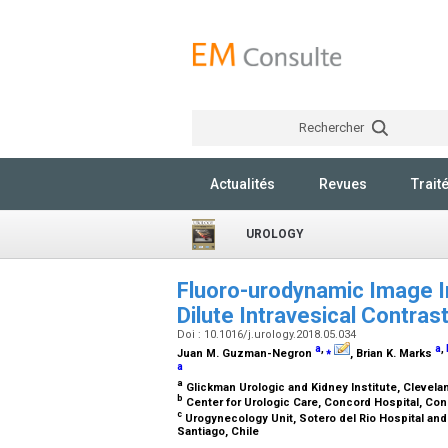
Rechercher
Actualités
Revues
Trait
UROLOGY
Fluoro-urodynamic Image In
Dilute Intravesical Contras
Doi : 10.1016/j.urology.2018.05.034
a
,
⁎
a
,
Juan M. Guzman-Negron
, Brian K. Marks
a
a
Glickman Urologic and Kidney Institute, Clevela
b
Center for Urologic Care, Concord Hospital, Co
c
Urogynecology Unit, Sotero del Rio Hospital and D
Santiago, Chile