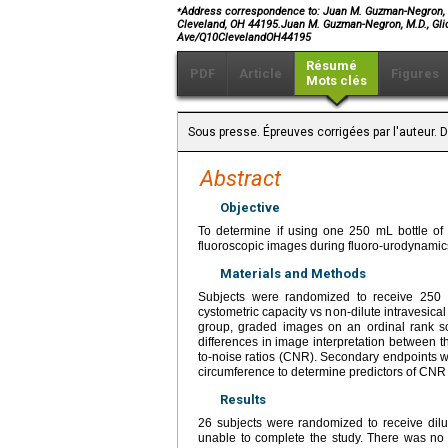
⁎
Address correspondence to:
Juan M. Guzman-Negron, M.
Cleveland, OH 44195.Juan M. Guzman-Negron, M.D., Glick
Ave/Q10ClevelandOH44195
Résumé
PDF
Article
Figures
Mots clés
Sous presse. Épreuves corrigées par l'auteur. 
Abstract
Objective
To determine if using one 250 mL bottle of in
fluoroscopic images during fluoro-urodynamic
Materials and Methods
Subjects were randomized to receive 250 mL
cystometric capacity vs non-dilute intravesical
group, graded images on an ordinal rank sc
differences in image interpretation between t
to-noise ratios (CNR). Secondary endpoints 
circumference to determine predictors of CNR i
Results
26 subjects were randomized to receive dilut
unable to complete the study. There was no d