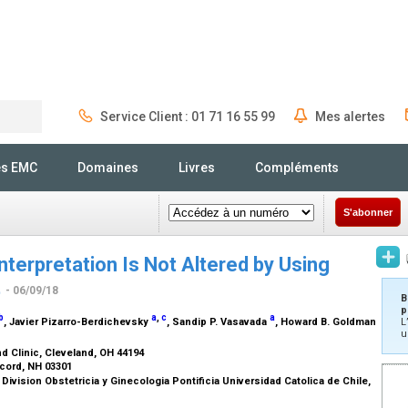
Service Client : 01 71 16 55 99
Mes alertes
Rechercher
és EMC
Domaines
Livres
Compléments
S'abonner
terpretation Is Not Altered by Using
t
- 06/09/18
B
p
b
a
,
c
a
, Javier Pizarro-Berdichevsky
, Sandip P. Vasavada
, Howard B. Goldman
L
u
nd Clinic, Cleveland, OH 44194
ncord, NH 03301
ivision Obstetricia y Ginecologia Pontificia Universidad Catolica de Chile,