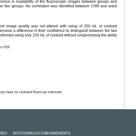
ference in readability of the fluoroscopic images between groups and
 the two groups. No correlation was identified between CNR and waist
 and image quality was not altered with using of 250 mL of contrast
erceive a difference in their confidence to distinguish between the two
rformed using only 250 mL of contrast without compromising the ability
en PDF.
hey have no relevant financial interests.
VRES
NOS FORMULES D'ABONNEMENTS