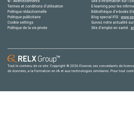
© - Avertissements
Site d'information sur l'E
Termes et conditions d'utilisation
E-learning pour les infirmi
Politique rédactionnelle
Bibliothèque d'e-books Els
Politique publicitaire
Blog special IFSI :
www.gen
Cookie settings
Suivez notre actualité sur
Politique de la vie privée
Site d'emploi en santé :
e
Tout le contenu de ce site: Copyright © 2026 Elsevier, ses concédants de licence e
de données, a la formation en IA et aux technologies similaires. Pour tout con