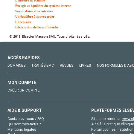
L’histoire de Pauline
Énergie et équilibre du système interne
Savoir-faire et savoir être
Un équilibre à sauvegarder
Conclusion
Déclaration de liens d’intérêts
© 2018 Elsevier Masson SAS. Tous droits réservés.
ACCÈS RAPIDES
DOMAINES
TRAITÉS EMC
REVUES
LIVRES
NOS FORMULES D'AB
MON COMPTE
CRÉER UN COMPTE
AIDE & SUPPORT
PLATEFORMES ELSE
Contactez-nous / FAQ
Site e-commerce :
www.el
Qui sommes-nous ?
Aide à la pratique clinique
Mentions légales
Portail pour les institution