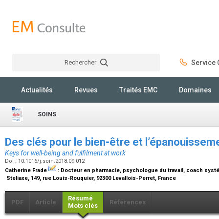
Rechercher
Service C
Rechercher
Actualités
Revues
Traités EMC
Domaines
SOINS
Des clés pour le bien-être et l’épanouisseme
Keys for well-being and fulfilment at work
Doi : 10.1016/j.soin.2018.09.012
Catherine Frade
:
Docteur en pharmacie, psychologue du travail, coach sys
Steliaxe, 149, rue Louis-Rouquier, 92300 Levallois-Perret, France
Résumé
PDF
Article
Références
Mots clés