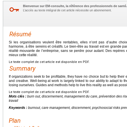
Bienvenue sur EM-consulte, la référence des professionnels de santé.
L’accès au texte intégral de cet article nécessite un abonnement.
Résumé
Si les organisations veulent être rentables, elles n’ont pas d’autre choi
harmonie, à être sereins et créatifs. Le bien-être au travail est en grande par
réalité mouvante de l’entreprise, sans se perdre pour autant. Des repères
mieux cette réalité.
Le texte complet de cet article est disponible en PDF.
Summary
If organizations seek to be profitable, they have no choice but to help thei
and creative. Well-being at work is largely linked to our ability to adapt to 
losing ourselves. Guides and methods help to live this reality as well as possi
Le texte complet de cet article est disponible en PDF.
Mots clés :
burn out
, discernement, management du
care
, prévention des ri
travail
Keywords :
burnout, care management, discernment, psychosocial risks preven
Plan