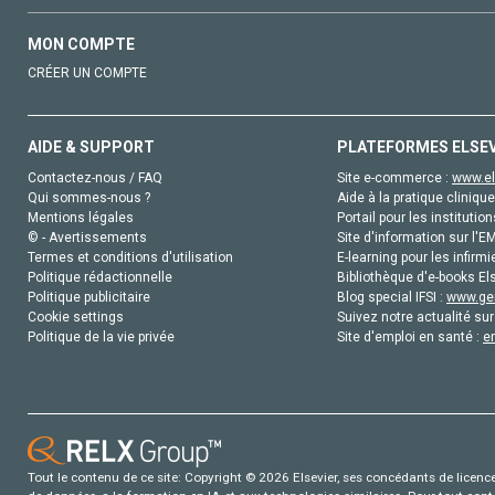
MON COMPTE
CRÉER UN COMPTE
AIDE & SUPPORT
PLATEFORMES ELSE
Contactez-nous / FAQ
Site e-commerce :
www.el
Qui sommes-nous ?
Aide à la pratique clinique
Mentions légales
Portail pour les institution
© - Avertissements
Site d'information sur l'E
Termes et conditions d'utilisation
E-learning pour les infirmi
Politique rédactionnelle
Bibliothèque d'e-books Els
Politique publicitaire
Blog special IFSI :
www.gen
Cookie settings
Suivez notre actualité sur
Politique de la vie privée
Site d'emploi en santé :
e
Tout le contenu de ce site: Copyright © 2026 Elsevier, ses concédants de licence e