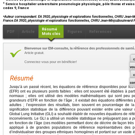
c
Service hospitalier universitaire pneumologie physiologie, pôle thorax et vai
cedex 9, France
⁎
Auteur correspondant. EA 3920, physiologie et explorations fonctionnelles, CHRU Jean-
France.EA 3920, physiologie et explorations fonctionnelles, CHRU Jean-Minjozbouleva
Résumé
PDF
Article
Figures
Références
Mots clés
Bienvenue sur EM-consulte, la référence des professionnels de santé.
Article gratuit.
c
Connectez-vous pour en bénéficier!
vo
Résumé
co
Jusqu’à un passé récent, les équations de référence disponibles pour les e
(EFR) ont eu plusieurs points faibles : elles ont souvent été établies à part
normaux ; elles ont utilisé des modèles mathématiques qui sont peu per
grandeurs d’EFR en fonction de l’âge ; il existait des équations différentes
adultes ; l’expression des résultats, bien souvent en pourcentage de la 
signification statistique de la différence pouvant exister entre une valeu
Global Lung Initiative (GLI) a souhaité établir de nouvelles équations de ré
inconvénients. Le GLI a utilisé un modèle statistique ne préjugeant pas
a pr
en fonction de l’âge (ces modèles permettant donc de décrire de façon très
appliqué à de grandes populations de référence représentatives des p
d’individualiser des groupes ethniques homogènes et portant sur un vaste 