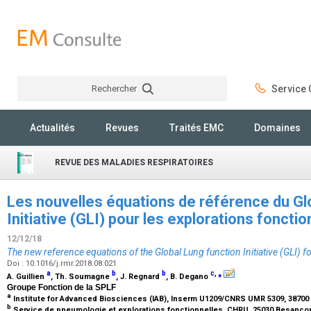
Rechercher
Service C
Rechercher
Actualités
Revues
Traités EMC
Domaines
REVUE DES MALADIES RESPIRATOIRES
Les nouvelles équations de référence du Gl
Initiative (GLI) pour les explorations foncti
12/12/18
The new reference equations of the Global Lung function Initiative (GLI) f
Doi : 10.1016/j.rmr.2018.08.021
a
b
b
c
,
⁎
A. Guillien
, Th. Soumagne
, J. Regnard
, B. Degano
Groupe Fonction de la SPLF
a
Institute for Advanced Biosciences (IAB), Inserm U1209/CNRS UMR 5309, 38700
b
Service de pneumologie et explorations fonctionnelles, CHRU, 25030 Besanço