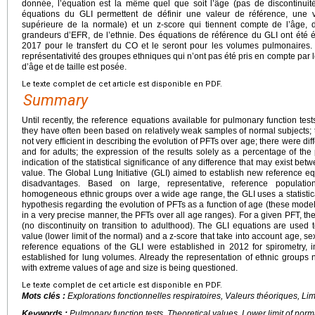
donnée, l’équation est la même quel que soit l’âge (pas de discontinuit
équations du GLI permettent de définir une valeur de référence, une val
supérieure de la normale) et un z-score qui tiennent compte de l’âge, du
grandeurs d’EFR, de l’ethnie. Des équations de référence du GLI ont été é
2017 pour le transfert du CO et le seront pour les volumes pulmonaires. 
représentativité des groupes ethniques qui n’ont pas été pris en compte par 
d’âge et de taille est posée.
Le texte complet de cet article est disponible en PDF.
Summary
Until recently, the reference equations available for pulmonary function t
they have often been based on relatively weak samples of normal subjects;
not very efficient in describing the evolution of PFTs over age; there were di
and for adults; the expression of the results solely as a percentage of th
indication of the statistical significance of any difference that may exist b
value. The Global Lung Initiative (GLI) aimed to establish new reference e
disadvantages. Based on large, representative, reference populatio
homogeneous ethnic groups over a wide age range, the GLI uses a statistica
hypothesis regarding the evolution of PFTs as a function of age (these model
in a very precise manner, the PFTs over all age ranges). For a given PFT, th
(no discontinuity on transition to adulthood). The GLI equations are used 
value (lower limit of the normal) and a z-score that take into account age, se
reference equations of the GLI were established in 2012 for spirometry,
established for lung volumes. Already the representation of ethnic groups n
with extreme values of age and size is being questioned.
Le texte complet de cet article est disponible en PDF.
Mots clés :
Explorations fonctionnelles respiratoires, Valeurs théoriques, Lim
Keywords :
Pulmonary function tests, Theoretical values, Lower limit of norm