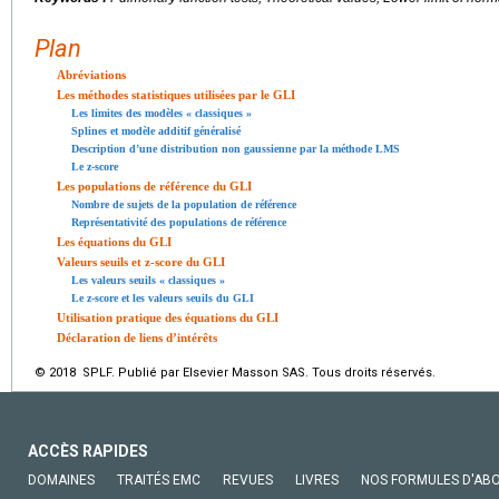
Plan
Abréviations
Les méthodes statistiques utilisées par le GLI
Les limites des modèles « classiques »
Splines et modèle additif généralisé
Description d’une distribution non gaussienne par la méthode LMS
Le z-score
Les populations de référence du GLI
Nombre de sujets de la population de référence
Représentativité des populations de référence
Les équations du GLI
Valeurs seuils et z-score du GLI
Les valeurs seuils « classiques »
Le z-score et les valeurs seuils du GLI
Utilisation pratique des équations du GLI
Déclaration de liens d’intérêts
© 2018 SPLF. Publié par Elsevier Masson SAS. Tous droits réservés.
ACCÈS RAPIDES
DOMAINES
TRAITÉS EMC
REVUES
LIVRES
NOS FORMULES D'AB