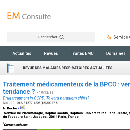
Rechercher
Service C
Rechercher
Actualités
Revues
Traités EMC
Domaines
REVUE DES MALADIES RESPIRATOIRES ACTUALITÉS
Traitement médicamenteux de la BPCO : ve
tendance ?
- 19/12/18
Drug treatment in COPD: Toward paradigm shifts?
Doi : 10.1016/S1877-1203(18)30047-8
⁎
N. Roche
Service de Pneumologie, Hôpital Cochin, Hôpitaux Universitaires Paris Centre, A
du Faubourg Saint-Jacques, 75014 Paris, France
*
Correspondance.