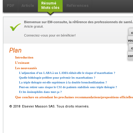
Résumé
PDF
Article
Références
Mots clés
Bienvenue sur EM-consulte, la référence des professionnels de santé.
Article gratuit.
c
Connectez-vous pour en bénéficier!
vo
Plan
co
Introduction
L’existant
Les nouveautés
L’adjonction d’un LABA à un LAMA réduit-elle le risque d’exacerbation ?
Quelle bithérapie préférer pour prévenir les exacerbations ?
La triple thérapie est-elle supérieure à la double bronchodilatation ?
Peut-on retirer sans risque le CSI de patients stabilisés sous triple thérapie ?
Et les éosinophiles dans tout ça ?
Que conclure en attendant les prochaines recommandations/propositions officielles
© 2018 Elsevier Masson SAS. Tous droits réservés.