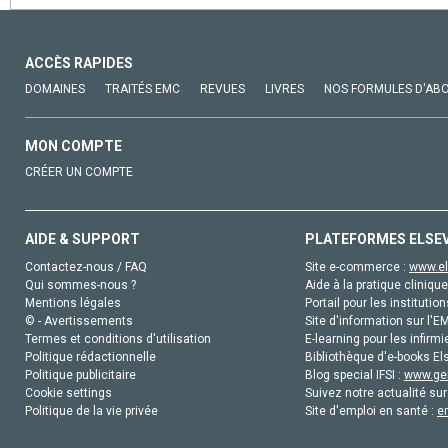
ACCÈS RAPIDES
DOMAINES
TRAITÉS EMC
REVUES
LIVRES
NOS FORMULES D'AB
MON COMPTE
CRÉER UN COMPTE
AIDE & SUPPORT
PLATEFORMES ELSE
Contactez-nous / FAQ
Site e-commerce :
www.el
Qui sommes-nous ?
Aide à la pratique clinique
Mentions légales
Portail pour les institution
© - Avertissements
Site d'information sur l'E
Termes et conditions d'utilisation
E-learning pour les infirmi
Politique rédactionnelle
Bibliothèque d'e-books Els
Politique publicitaire
Blog special IFSI :
www.gen
Cookie settings
Suivez notre actualité sur
Politique de la vie privée
Site d'emploi en santé :
e