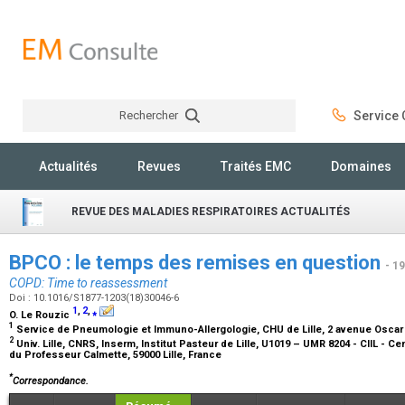
Rechercher
Service C
Rechercher
Actualités
Revues
Traités EMC
Domaines
REVUE DES MALADIES RESPIRATOIRES ACTUALITÉS
BPCO : le temps des remises en question
- 1
COPD: Time to reassessment
Doi : 10.1016/S1877-1203(18)30046-6
1
,
2
,
⁎
O. Le Rouzic
1
Service de Pneumologie et Immuno-Allergologie, CHU de Lille, 2 avenue Oscar 
2
Univ. Lille, CNRS, Inserm, Institut Pasteur de Lille, U1019 – UMR 8204 - CIIL - Cen
du Professeur Calmette, 59000 Lille, France
*
Correspondance.