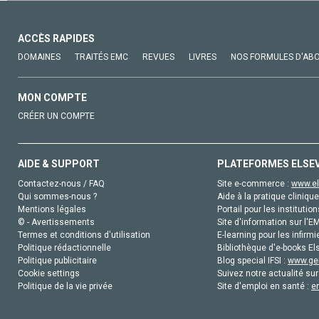
ACCÈS RAPIDES
DOMAINES
TRAITÉS EMC
REVUES
LIVRES
NOS FORMULES D'AB
MON COMPTE
CRÉER UN COMPTE
AIDE & SUPPORT
PLATEFORMES ELSE
Contactez-nous / FAQ
Site e-commerce :
www.el
Qui sommes-nous ?
Aide à la pratique clinique
Mentions légales
Portail pour les institution
© - Avertissements
Site d'information sur l'E
Termes et conditions d'utilisation
E-learning pour les infirmi
Politique rédactionnelle
Bibliothèque d'e-books Els
Politique publicitaire
Blog special IFSI :
www.gen
Cookie settings
Suivez notre actualité sur
Politique de la vie privée
Site d'emploi en santé :
e