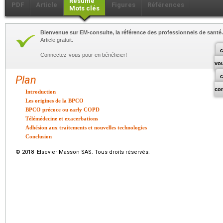
Résumé
PDF
Article
Figures
Références
Mots clés
Bienvenue sur EM-consulte, la référence des professionnels de santé.
Article gratuit.
c
Connectez-vous pour en bénéficier!
vo
Plan
co
Introduction
Les origines de la BPCO
BPCO précoce ou early COPD
Télémédecine et exacerbations
Adhésion aux traitements et nouvelles technologies
Conclusion
© 2018 Elsevier Masson SAS. Tous droits réservés.