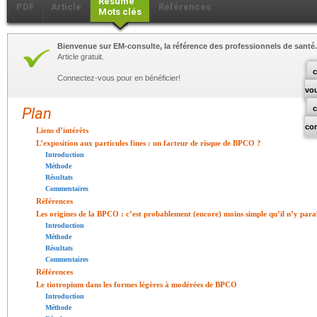
Résumé
PDF
Article
Références
Mots clés
Bienvenue sur EM-consulte, la référence des professionnels de santé.
Article gratuit.
c
Connectez-vous pour en bénéficier!
vo
Plan
co
Liens d’intérêts
L’exposition aux particules fines : un facteur de risque de BPCO ?
Introduction
Méthode
Résultats
Commentaires
Références
Les origines de la BPCO : c’est probablement (encore) moins simple qu’il n’y para
Introduction
Méthode
Résultats
Commentaires
Références
Le tiotropium dans les formes légères à modérées de BPCO
Introduction
Méthode