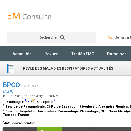
Rechercher
Service C
Rechercher
Actualités
Revues
Traités EMC
Domaines
REVUE DES MALADIES RESPIRATOIRES ACTUALITÉS
BPCO
- 21/12/18
COPD
Doi : 10.1016/S1877-1203(18)30087-9
1
,
⁎
2
T. Soumagne
, B. Degano
1
Service de Pneumologie, CHRU de Besançon, 3 boulevard Alexandre Fleming, 
2
Service Hospitalier Universitaire Pneumologie Physiologie, CHU Grenoble Alp
Tronche, France
*
Auteur correspondant.