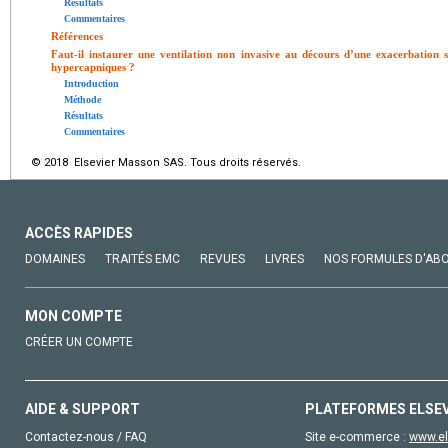
Résultats
Commentaires
Références
Faut-il instaurer une ventilation non invasive au décours d’une exacerbation 
hypercapniques ?
Introduction
Méthode
Résultats
Commentaires
© 2018 Elsevier Masson SAS. Tous droits réservés.
ACCÈS RAPIDES
DOMAINES
TRAITÉS EMC
REVUES
LIVRES
NOS FORMULES D'AB
MON COMPTE
CRÉER UN COMPTE
AIDE & SUPPORT
PLATEFORMES ELSE
Contactez-nous / FAQ
Site e-commerce :
www.el