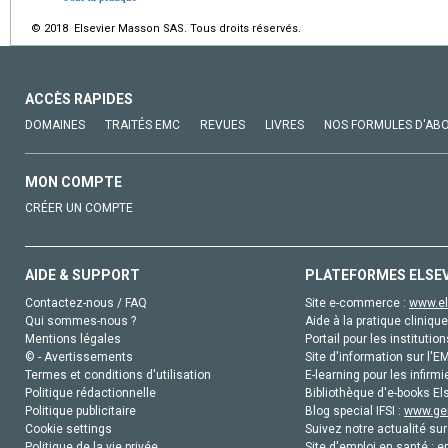
© 2018 Elsevier Masson SAS. Tous droits réservés.
ACCÈS RAPIDES
DOMAINES
TRAITÉS EMC
REVUES
LIVRES
NOS FORMULES D'AB
MON COMPTE
CRÉER UN COMPTE
AIDE & SUPPORT
PLATEFORMES ELSE
Contactez-nous / FAQ
Site e-commerce :
www.el
Qui sommes-nous ?
Aide à la pratique clinique
Mentions légales
Portail pour les institution
© - Avertissements
Site d'information sur l'E
Termes et conditions d'utilisation
E-learning pour les infirmi
Politique rédactionnelle
Bibliothèque d'e-books Els
Politique publicitaire
Blog special IFSI :
www.gen
Cookie settings
Suivez notre actualité sur
Politique de la vie privée
Site d'emploi en santé :
e