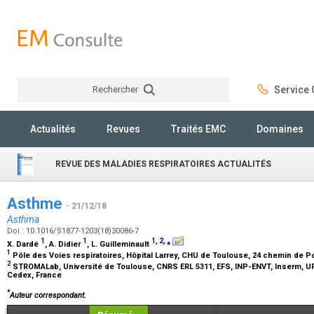
Rechercher
Service C
Rechercher
Actualités
Revues
Traités EMC
Domaines
REVUE DES MALADIES RESPIRATOIRES ACTUALITÉS
Asthme
- 21/12/18
Asthma
Doi : 10.1016/S1877-1203(18)30086-7
1
1
1
,
2
,
⁎
X. Dardé
, A. Didier
, L. Guilleminault
1
Pôle des Voies respiratoires, Hôpital Larrey, CHU de Toulouse, 24 chemin de P
2
STROMALab, Université de Toulouse, CNRS ERL 5311, EFS, INP-ENVT, Inserm, UP
Cedex, France
*
Auteur correspondant.