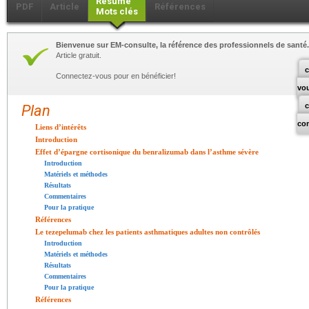
Résumé
PDF
Article
Références
Mots clés
Bienvenue sur EM-consulte, la référence des professionnels de santé.
Article gratuit.
c
Connectez-vous pour en bénéficier!
vo
Plan
co
Liens d’intérêts
Introduction
Effet d’épargne cortisonique du benralizumab dans l’asthme sévère
Introduction
Matériels et méthodes
Résultats
Commentaires
Pour la pratique
Références
Le tezepelumab chez les patients asthmatiques adultes non contrôlés
Introduction
Matériels et méthodes
Résultats
Commentaires
Pour la pratique
Références