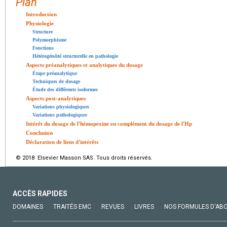
Plan
Introduction
Physiologie
Structure
Polymorphisme
Fonctions
Hétérogénéité structurelle en pathologie
Aspects préanalytiques et analytiques du dosage
Étape préanalytique
Techniques de dosage
Étude des différents isoformes
Aspects post-analytiques
Variations physiologiques
Variations pathologiques
Intérêt du dosage de l'hémopexine en complément du dosage de l'Hp
Conclusion
Déclaration de liens d'intérêts
© 2018 Elsevier Masson SAS. Tous droits réservés.
ACCÈS RAPIDES
DOMAINES
TRAITÉS EMC
REVUES
LIVRES
NOS FORMULES D'AB