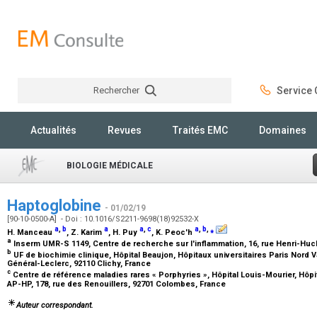
Rechercher
Service C
Rechercher
Actualités
Revues
Traités EMC
Domaines
BIOLOGIE MÉDICALE
Haptoglobine
- 01/02/19
[90-10-0500-A] - Doi : 10.1016/S2211-9698(18)92532-X
a
,
b
a
a
,
c
a
,
b
,
⁎
H. Manceau
, Z. Karim
, H. Puy
, K. Peoc'h
a
Inserm UMR-S 1149, Centre de recherche sur l'inflammation, 16, rue Henri-Huc
b
UF de biochimie clinique, Hôpital Beaujon, Hôpitaux universitaires Paris Nord 
Général-Leclerc, 92110 Clichy, France
c
Centre de référence maladies rares « Porphyries », Hôpital Louis-Mourier, Hôpi
AP-HP, 178, rue des Renouillers, 92701 Colombes, France
Auteur correspondant.