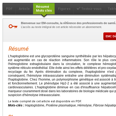
Résumé
PDF
Article
Figures
Testez-vous
Tabl
Mots clés
Bienvenue sur EM-consulte, la référence des professionnels de santé.
L’accès au texte intégral de cet article nécessite un abonnement.
EMC D
Résumé
L'haptoglobine est une glycoprotéine sanguine synthétisée par les hépatocy
est augmentée en cas de réaction inflammatoire. Son rôle le plus connu
l'hémoglobine extraglobulaire dans la circulation, le complexe hémoglo
système réticulo-endothélial. Elle évite ainsi les effets délétères et pro-oxyda
recyclage du fer. Après élimination du complexe, l'haptoglobine n'est 
conséquent, l'hémolyse intravasculaire entraîne une diminution systémati
l'haptoglobine. Chez l'homme, un polymorphisme génétique est associé à tro
et fonctionnellement. Le phénotype Hp2-2 a été associé à une augmentati
cardiovasculaires. L'haptoglobine diminue en cas d'insuffisance hépatocell
marqueur couramment dosé dans les laboratoires de biologie médicale qui 
suspicion d'hémolyse intravasculaire.
Le texte complet de cet article est disponible en PDF.
Mots-clés :
Haptoglobine, Protéine plasmatique, Hémolyse, Fibrose hépati