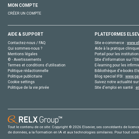
MON COMPTE
CRÉER UN COMPTE
AIDE & SUPPORT
PLATEFORMES ELSE
Contactez-nous / FAQ
Site e-commerce :
www.el
Qui sommes-nous ?
Aide à la pratique clinique
Mentions légales
Portail pour les institution
© - Avertissements
Site d'information sur l'E
Termes et conditions d'utilisation
E-learning pour les infirmi
Politique rédactionnelle
Bibliothèque d'e-books Els
Politique publicitaire
Blog special IFSI :
www.gen
Cookie settings
Suivez notre actualité sur
Politique de la vie privée
Site d'emploi en santé :
e
Tout le contenu de ce site: Copyright © 2026 Elsevier, ses concédants de licence e
de données, a la formation en IA et aux technologies similaires. Pour tout con