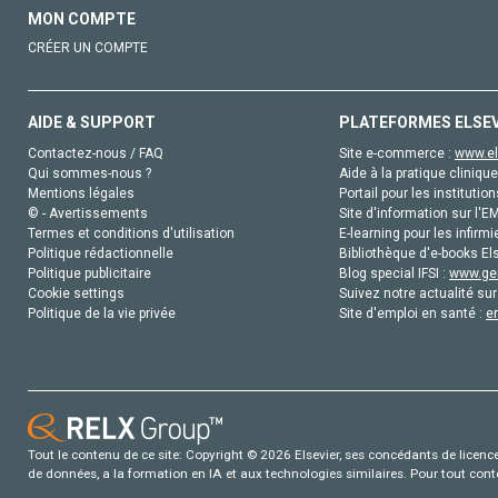
MON COMPTE
CRÉER UN COMPTE
AIDE & SUPPORT
PLATEFORMES ELSE
Contactez-nous / FAQ
Site e-commerce :
www.el
Qui sommes-nous ?
Aide à la pratique clinique
Mentions légales
Portail pour les institution
© - Avertissements
Site d'information sur l'E
Termes et conditions d'utilisation
E-learning pour les infirmi
Politique rédactionnelle
Bibliothèque d'e-books Els
Politique publicitaire
Blog special IFSI :
www.gen
Cookie settings
Suivez notre actualité sur
Politique de la vie privée
Site d'emploi en santé :
e
Tout le contenu de ce site: Copyright © 2026 Elsevier, ses concédants de licence e
de données, a la formation en IA et aux technologies similaires. Pour tout con