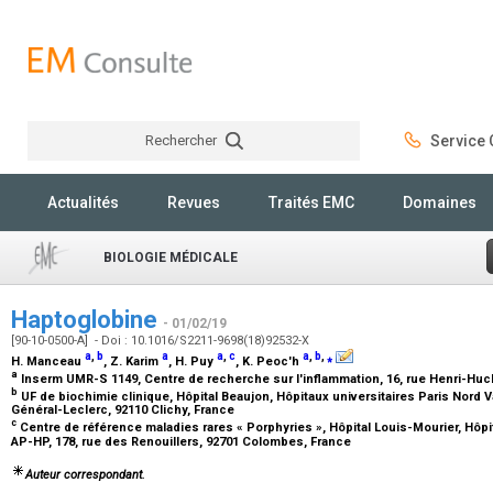
Rechercher
Service C
Rechercher
Actualités
Revues
Traités EMC
Domaines
BIOLOGIE MÉDICALE
Haptoglobine
- 01/02/19
[90-10-0500-A] - Doi : 10.1016/S2211-9698(18)92532-X
a
,
b
a
a
,
c
a
,
b
,
⁎
H. Manceau
, Z. Karim
, H. Puy
, K. Peoc'h
a
Inserm UMR-S 1149, Centre de recherche sur l'inflammation, 16, rue Henri-Huc
b
UF de biochimie clinique, Hôpital Beaujon, Hôpitaux universitaires Paris Nord 
Général-Leclerc, 92110 Clichy, France
c
Centre de référence maladies rares « Porphyries », Hôpital Louis-Mourier, Hôpi
AP-HP, 178, rue des Renouillers, 92701 Colombes, France
Auteur correspondant.