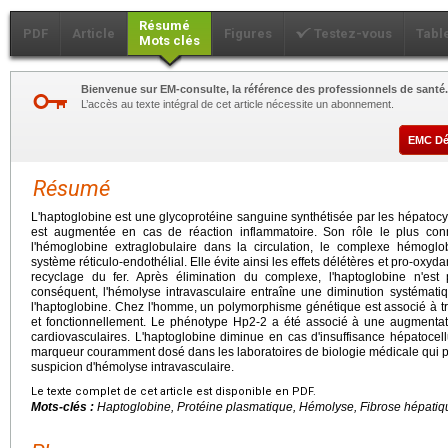
Résumé
PDF
Article
Figures
Testez-vous
Tabl
Mots clés
Bienvenue sur EM-consulte, la référence des professionnels de santé.
L’accès au texte intégral de cet article nécessite un abonnement.
EMC D
Résumé
L'haptoglobine est une glycoprotéine sanguine synthétisée par les hépatocy
est augmentée en cas de réaction inflammatoire. Son rôle le plus connu
l'hémoglobine extraglobulaire dans la circulation, le complexe hémoglo
système réticulo-endothélial. Elle évite ainsi les effets délétères et pro-oxyda
recyclage du fer. Après élimination du complexe, l'haptoglobine n'est 
conséquent, l'hémolyse intravasculaire entraîne une diminution systémati
l'haptoglobine. Chez l'homme, un polymorphisme génétique est associé à tro
et fonctionnellement. Le phénotype Hp2-2 a été associé à une augmentati
cardiovasculaires. L'haptoglobine diminue en cas d'insuffisance hépatocell
marqueur couramment dosé dans les laboratoires de biologie médicale qui 
suspicion d'hémolyse intravasculaire.
Le texte complet de cet article est disponible en PDF.
Mots-clés :
Haptoglobine, Protéine plasmatique, Hémolyse, Fibrose hépati