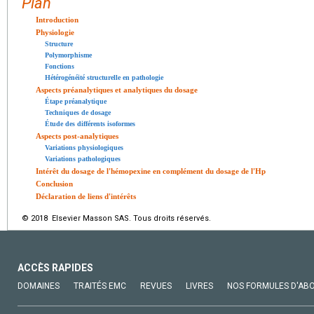
Plan
Introduction
Physiologie
Structure
Polymorphisme
Fonctions
Hétérogénéité structurelle en pathologie
Aspects préanalytiques et analytiques du dosage
Étape préanalytique
Techniques de dosage
Étude des différents isoformes
Aspects post-analytiques
Variations physiologiques
Variations pathologiques
Intérêt du dosage de l'hémopexine en complément du dosage de l'Hp
Conclusion
Déclaration de liens d'intérêts
© 2018 Elsevier Masson SAS. Tous droits réservés.
ACCÈS RAPIDES
DOMAINES
TRAITÉS EMC
REVUES
LIVRES
NOS FORMULES D'AB