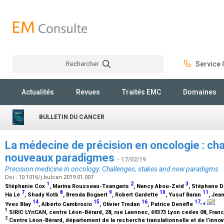
Rechercher
Service C
Rechercher
Actualités
Revues
Traités EMC
Domaines
BULLETIN DU CANCER
La médecine de précision en oncologie : cha
nouveaux paradigmes
- 17/02/19
Precision medicine in oncology: Challenges, stakes and new paradigms
Doi : 10.1016/j.bulcan.2019.01.007
1
2
3
Stéphanie Cox
, Marina Rousseau-Tsangaris
, Nancy Abou-Zeid
, Stéphane D
7
8
9
10
11
Ha Le
, Shady Kotb
, Brenda Bogaert
, Robert Gardette
, Yusuf Baran
, Jea
14
15
16
17
,
⁎
Yves Blay
, Alberto Cambrosio
, Olivier Tredan
, Patrice Denèfle
1
SIRIC LYriCAN, centre Léon-Bérard, 28, rue Laennec, 69373 Lyon cedex 08, Fran
2
Centre Léon-Bérard, département de la recherche translationnelle et de l’innov