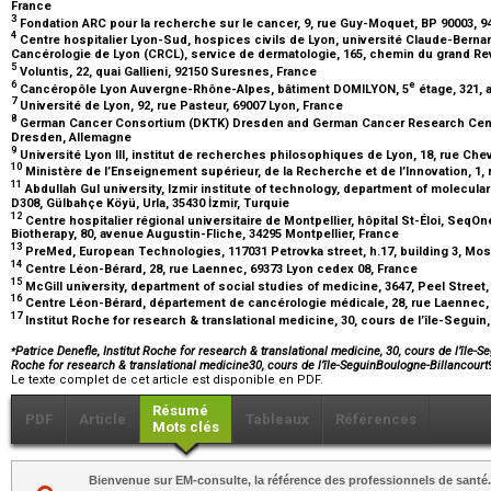
France
3
Fondation ARC pour la recherche sur le cancer, 9, rue Guy-Moquet, BP 90003, 94
4
Centre hospitalier Lyon-Sud, hospices civils de Lyon, université Claude-Bern
Cancérologie de Lyon (CRCL), service de dermatologie, 165, chemin du grand Re
5
Voluntis, 22, quai Gallieni, 92150 Suresnes, France
6
e
Cancéropôle Lyon Auvergne-Rhône-Alpes, bâtiment DOMILYON, 5
étage, 321, 
7
Université de Lyon, 92, rue Pasteur, 69007 Lyon, France
8
German Cancer Consortium (DKTK) Dresden and German Cancer Research Cente
Dresden, Allemagne
9
Université Lyon III, institut de recherches philosophiques de Lyon, 18, rue Che
10
Ministère de l’Enseignement supérieur, de la Recherche et de l’Innovation, 1,
11
Abdullah Gul university, Izmir institute of technology, department of molecula
D308, Gülbahçe Köyü, Urla, 35430 İzmir, Turquie
12
Centre hospitalier régional universitaire de Montpellier, hôpital St-Éloi, SeqOn
Biotherapy, 80, avenue Augustin-Fliche, 34295 Montpellier, France
13
PreMed, European Technologies, 117031 Petrovka street, h.17, building 3, M
14
Centre Léon-Bérard, 28, rue Laennec, 69373 Lyon cedex 08, France
15
McGill university, department of social studies of medicine, 3647, Peel Stree
16
Centre Léon-Bérard, département de cancérologie médicale, 28, rue Laennec,
17
Institut Roche for research & translational medicine, 30, cours de l’île-Segui
⁎
Patrice Denefle, Institut Roche for research & translational medicine, 30, cours de l’île-S
Roche for research & translational medicine30, cours de l’île-SeguinBoulogne-Billancou
Le texte complet de cet article est disponible en PDF.
Résumé
PDF
Article
Tableaux
Références
Mots clés
Bienvenue sur EM-consulte, la référence des professionnels de santé.