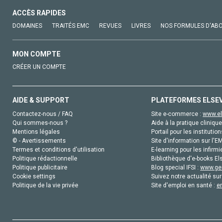
ACCÈS RAPIDES
DOMAINES
TRAITÉS EMC
REVUES
LIVRES
NOS FORMULES D'AB
MON COMPTE
CRÉER UN COMPTE
AIDE & SUPPORT
PLATEFORMES ELSE
Contactez-nous / FAQ
Site e-commerce :
www.el
Qui sommes-nous ?
Aide à la pratique clinique
Mentions légales
Portail pour les institution
© - Avertissements
Site d'information sur l'E
Termes et conditions d'utilisation
E-learning pour les infirmi
Politique rédactionnelle
Bibliothèque d'e-books Els
Politique publicitaire
Blog special IFSI :
www.gen
Cookie settings
Suivez notre actualité sur
Politique de la vie privée
Site d'emploi en santé :
e