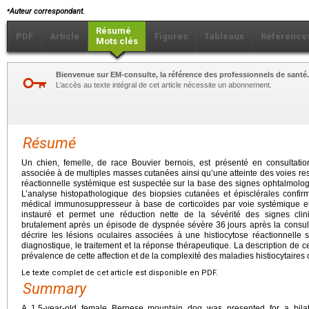
⁎
Auteur correspondant.
Résumé
PDF
Article
Figures
Tableaux
Référence
Mots clés
Bienvenue sur EM-consulte, la référence des professionnels de santé.
L’accès au texte intégral de cet article nécessite un abonnement.
Résumé
Un chien, femelle, de race Bouvier bernois, est présenté en consultation
associée à de multiples masses cutanées ainsi qu’une atteinte des voies res
réactionnelle systémique est suspectée sur la base des signes ophtalmologi
L’analyse histopathologique des biopsies cutanées et épisclérales confirm
médical immunosuppresseur à base de corticoïdes par voie systémique et 
instauré et permet une réduction nette de la sévérité des signes cl
brutalement après un épisode de dyspnée sévère 36
jours après la consult
décrire les lésions oculaires associées à une histiocytose réactionnelle
diagnostique, le traitement et la réponse thérapeutique. La description de ce 
prévalence de cette affection et de la complexité des maladies histiocytaires
Le texte complet de cet article est disponible en PDF.
Summary
A 1.5-year-old female Bernese mountain dog was presented for a bilater