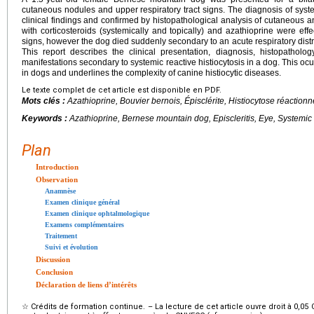
cutaneous nodules and upper respiratory tract signs. The diagnosis of syst
clinical findings and confirmed by histopathological analysis of cutaneous 
with corticosteroids (systemically and topically) and azathioprine were effec
signs, however the dog died suddenly secondary to an acute respiratory distres
This report describes the clinical presentation, diagnosis, histopatho
manifestations secondary to systemic reactive histiocytosis in a dog. This ocu
in dogs and underlines the complexity of canine histiocytic diseases.
Le texte complet de cet article est disponible en PDF.
Mots clés :
Azathioprine, Bouvier bernois, Épisclérite, Histiocytose réaction
Keywords :
Azathioprine, Bernese mountain dog, Episcleritis, Eye, Systemic r
Plan
Introduction
Observation
Anamnèse
Examen clinique général
Examen clinique ophtalmologique
Examens complémentaires
Traitement
Suivi et évolution
Discussion
Conclusion
Déclaration de liens d’intérêts
☆
Crédits de formation continue. – La lecture de cet article ouvre droit à 0,05 