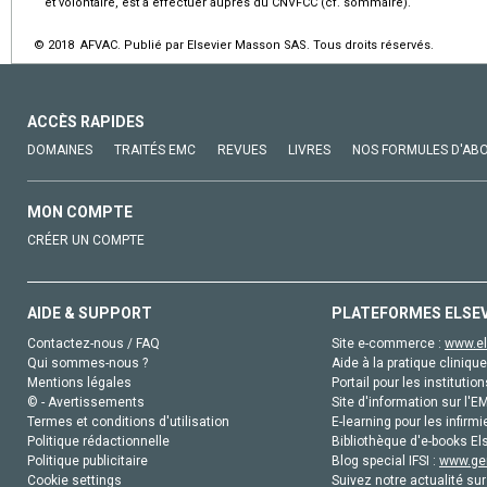
et volontaire, est à effectuer auprès du CNVFCC (cf. sommaire).
© 2018 AFVAC. Publié par Elsevier Masson SAS. Tous droits réservés.
ACCÈS RAPIDES
DOMAINES
TRAITÉS EMC
REVUES
LIVRES
NOS FORMULES D'AB
MON COMPTE
CRÉER UN COMPTE
AIDE & SUPPORT
PLATEFORMES ELSE
Contactez-nous / FAQ
Site e-commerce :
www.el
Qui sommes-nous ?
Aide à la pratique clinique
Mentions légales
Portail pour les institution
© - Avertissements
Site d'information sur l'E
Termes et conditions d'utilisation
E-learning pour les infirmi
Politique rédactionnelle
Bibliothèque d'e-books Els
Politique publicitaire
Blog special IFSI :
www.gen
Cookie settings
Suivez notre actualité sur