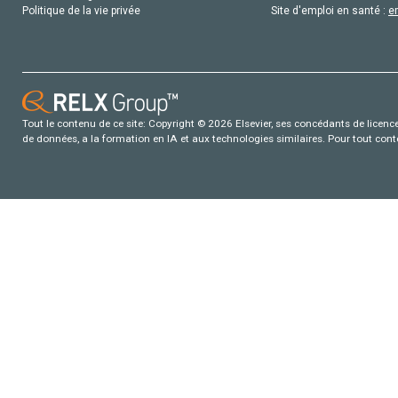
Politique de la vie privée
Site d'emploi en santé :
e
Tout le contenu de ce site: Copyright © 2026 Elsevier, ses concédants de licence e
de données, a la formation en IA et aux technologies similaires. Pour tout con