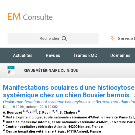
Rechercher
Service C
Rechercher
Actualités
Revues
Traités EMC
Domaines
REVUE VÉTÉRINAIRE CLINIQUE
Manifestations oculaires d’une histiocytose
systémique chez un chien Bouvier bernois
- 
Ocular manifestations of systemic histiocytosis in a Bernese mountain do
Doi : 10.1016/j.anicom.2018.10.002
a
,
c
,
⁎
b
,
d
a
A. Bourguet
, E. Robin
, S. Chahory
a
Unité d’ophtalmologie, école nationale vétérinaire d’Alfort, université Paris-Es
b
Unité de médecine interne, école nationale vétérinaire d’Alfort, université Pari
c
Centre hospitalier vétérinaire Atlantia, 44200 Nantes, France
d
Centre hospitalier vétérinaire Frégis, 94110 Arcueil, France