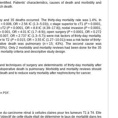
dentified. Patients’ characteristics, causes of death and morbidity and
ach death.
y and 35 deaths occurred. The thirty-day mortality rate was 1.4%. In
=
0.006, OR
=
2.56 IC (1.3–5.03)), c stage superior to cT1 (
P
<
0.0001,
 cT2 (
P
<
0.0001, OR
=
8.8 IC (4.39–17.8)), nodal invasion (
P
<
0.0001,
=
0.001, OR
=
4.01 IC (1.7–8.9)), open surgery (
P
<
0.0001, OR
=
0.272
0.007, OR
=
2.737 IC (1.3–5.7)) were risk factors of thirty-day mortality.
r to T2 (
P
=
0.015, OR
=
3.55 IC (1.27–10.01)) was a risk factor of thirty-
rative death was pulmonary (
n
=
15; 43%). The second cause was
 (20%). Only 2 morbidity and mortality reviews had been done for the 35
 mortality criteria and descriptive study design.
d techniques of surgery are determinants of thirty-day mortality after
stoperative death is pulmonary. Morbidity and mortality reviews should
eath and to reduce early mortality after nephrectomy for cancer.
en PDF.
e du carcinome rénal à cellules claires pour les tumeurs T1 à T4. Elle
bjectif de cette étude était de déterminer le taux de mortalité dans les