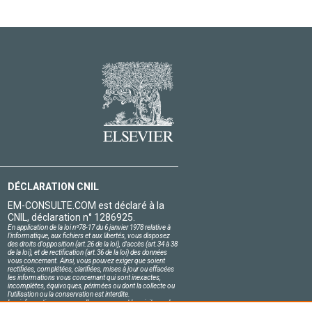
DÉCLARATION CNIL
EM-CONSULTE.COM est déclaré à la
CNIL, déclaration n° 1286925.
En application de la loi nº78-17 du 6 janvier 1978 relative à
l'informatique, aux fichiers et aux libertés, vous disposez
des droits d'opposition (art.26 de la loi), d'accès (art.34 à 38
de la loi), et de rectification (art.36 de la loi) des données
vous concernant. Ainsi, vous pouvez exiger que soient
rectifiées, complétées, clarifiées, mises à jour ou effacées
les informations vous concernant qui sont inexactes,
incomplètes, équivoques, périmées ou dont la collecte ou
l'utilisation ou la conservation est interdite.
Les informations personnelles concernant les visiteurs de
notre site, y compris leur identité, sont confidentielles.