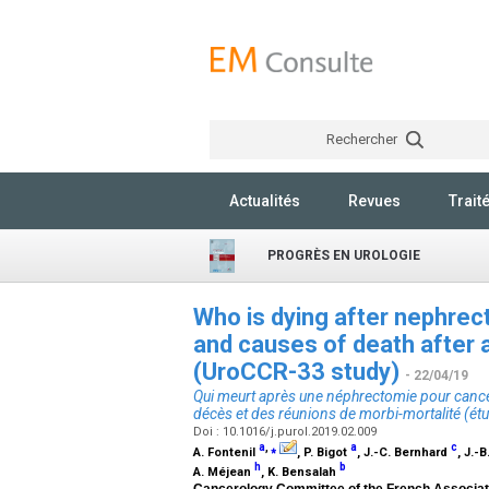
Rechercher
Actualités
Revues
Trait
PROGRÈS EN UROLOGIE
Who is dying after nephrec
and causes of death after 
(UroCCR-33 study)
- 22/04/19
Qui meurt après une néphrectomie pour cancer
décès et des réunions de morbi-mortalité (é
Doi : 10.1016/j.purol.2019.02.009
a
,
⁎
a
c
A. Fontenil
, P. Bigot
, J.-C. Bernhard
, J.-
h
b
A. Méjean
, K. Bensalah
Cancerology Committee of the French Associat