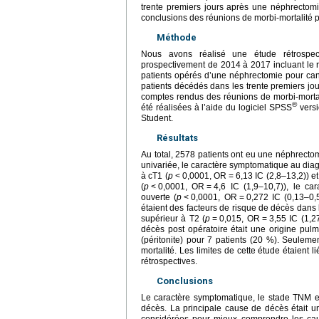
trente premiers jours après une néphrectomie
conclusions des réunions de morbi-mortalité po
Méthode
Nous avons réalisé une étude rétrospec
prospectivement de 2014 à 2017 incluant le r
patients opérés d’une néphrectomie pour cance
patients décédés dans les trente premiers jour
comptes rendus des réunions de morbi-mortali
®
été réalisées à l’aide du logiciel SPSS
versi
Student.
Résultats
Au total, 2578 patients ont eu une néphrectom
univariée, le caractère symptomatique au diag
à cT1 (
p
<
0,0001, OR
=
6,13 IC (2,8–13,2)) et
(
p
<
0,0001, OR
=
4,6 IC (1,9–10,7)), le car
ouverte (
p
<
0,0001, OR
=
0,272 IC (0,13–0,
étaient des facteurs de risque de décès dans l
supérieur à T2 (
p
=
0,015, OR
=
3,55 IC (1,2
décès post opératoire était une origine pulm
(péritonite) pour 7 patients (20 %). Seulem
mortalité. Les limites de cette étude étaient 
rétrospectives.
Conclusions
Le caractère symptomatique, le stade TNM et
décès. La principale cause de décès était un
considérées pour mieux comprendre les caus