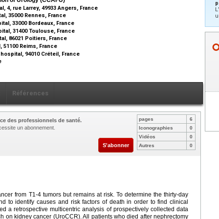
p
l, 4, rue Larrey, 49933 Angers, France
L
tal, 35000 Rennes, France
u
ital, 33000 Bordeaux, France
ital, 31400 Toulouse, France
al, 86021 Poitiers, France
l, 51100 Reims, France
hospital, 94010 Créteil, France
ce
x
Références
pages
6
ce des professionnels de santé.
nécessite un abonnement.
Iconographies
0
Vidéos
0
S'abonner
Autres
0
ancer from T1-4 tumors but remains at risk. To determine the thirty-day
d to identify causes and risk factors of death in order to find clinical
 a retrospective multicentric analysis of prospectively collected data
rch on kidney cancer (UroCCR). All patients who died after nephrectomy