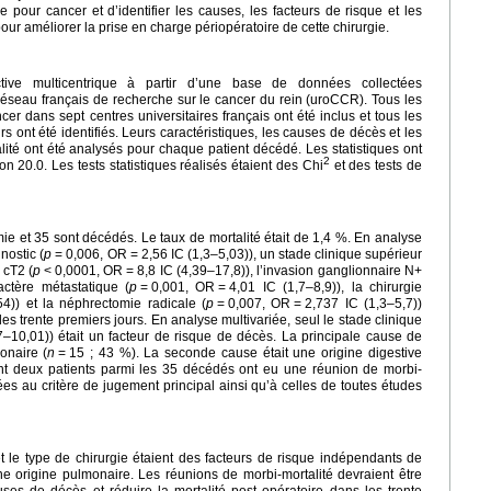
 pour cancer et d’identifier les causes, les facteurs de risque et les
ur améliorer la prise en charge périopératoire de cette chirurgie.
tive multicentrique à partir d’une base de données collectées
éseau français de recherche sur le cancer du rein (uroCCR). Tous les
r dans sept centres universitaires français ont été inclus et tous les
s ont été identifiés. Leurs caractéristiques, les causes de décès et les
té ont été analysés pour chaque patient décédé. Les statistiques ont
2
on 20.0. Les tests statistiques réalisés étaient des Chi
et des tests de
ie et 35 sont décédés. Le taux de mortalité était de 1,4 %. En analyse
nostic (
p
=
0,006, OR
=
2,56 IC (1,3–5,03)), un stade clinique supérieur
 cT2 (
p
<
0,0001, OR
=
8,8 IC (4,39–17,8)), l’invasion ganglionnaire N+
actère métastatique (
p
=
0,001, OR
=
4,01 IC (1,7–8,9)), la chirurgie
54)) et la néphrectomie radicale (
p
=
0,007, OR
=
2,737 IC (1,3–5,7))
es trente premiers jours. En analyse multivariée, seul le stade clinique
7–10,01)) était un facteur de risque de décès. La principale cause de
onaire (
n
=
15 ; 43 %). La seconde cause était une origine digestive
ent deux patients parmi les 35 décédés ont eu une réunion de morbi-
liées au critère de jugement principal ainsi qu’à celles de toutes études
 le type de chirurgie étaient des facteurs de risque indépendants de
e origine pulmonaire. Les réunions de morbi-mortalité devraient être
es de décès et réduire la mortalité post opératoire dans les trente