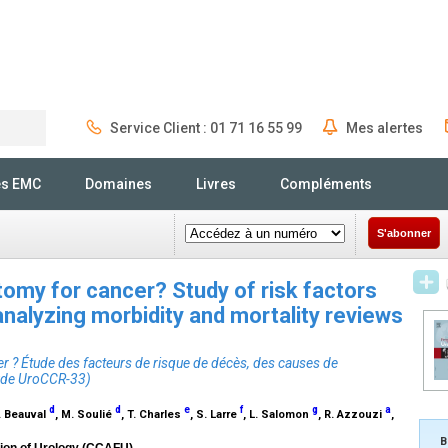
Service Client : 01 71 16 55 99
Mes alertes
Rechercher
és EMC
Domaines
Livres
Compléments
S'abonner
tomy for cancer? Study of risk factors
analyzing morbidity and mortality reviews
 ? Étude des facteurs de risque de décès, des causes de
tude UroCCR-33)
d
d
e
f
g
a
B. Beauval
, M. Soulié
, T. Charles
, S. Larre
, L. Salomon
, R. Azzouzi
,
B
ion of Urology (CCAFU)