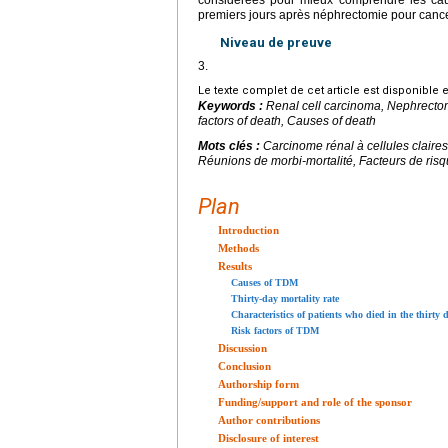
premiers jours après néphrectomie pour cance
Niveau de preuve
3.
Le texte complet de cet article est disponible 
Keywords :
Renal cell carcinoma, Nephrectomy
factors of death, Causes of death
Mots clés :
Carcinome rénal à cellules claires
Réunions de morbi-mortalité, Facteurs de ri
Plan
Introduction
Methods
Results
Causes of TDM
Thirty-day mortality rate
Characteristics of patients who died in the thirty
Risk factors of TDM
Discussion
Conclusion
Authorship form
Funding/support and role of the sponsor
Author contributions
Disclosure of interest