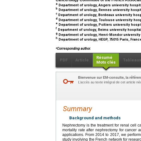
a
Department of urology, Angers university hospita
b
Department of urology, Rennes university hospi
c
Department of urology, Bordeaux university hosp
d
Department of urology, Toulouse university hosp
e
Department of urology, Poitiers university hospit
f
Department of urology, Reims university hospita
g
Department of urology, Henri-Mondor university 
h
Department of urology, HEGP, 75015 Paris, Fran
⁎
Corresponding author.
Résumé
PDF
Article
Tableau
Mots clés
Bienvenue sur EM-consulte, la référen
L’accès au texte intégral de cet article 
Summary
Background and methods
Nephrectomy is the treatment for renal cell c
mortality rate after nephrectomy for cancer an
applications. From 2014 to 2017, we performed
study involving the French network for resea