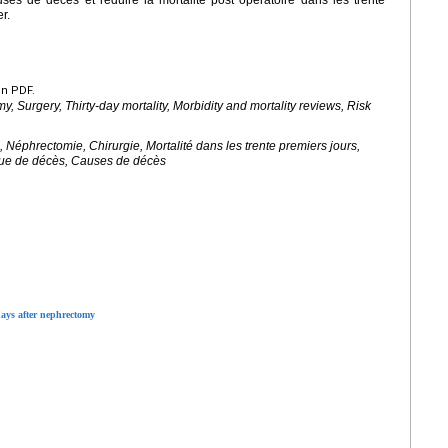
r.
en PDF.
, Surgery, Thirty-day mortality, Morbidity and mortality reviews, Risk
, Néphrectomie, Chirurgie, Mortalité dans les trente premiers jours,
sque de décès, Causes de décès
 days after nephrectomy