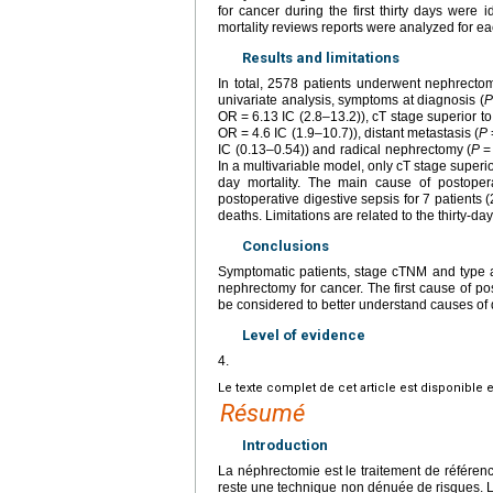
for cancer during the first thirty days were i
mortality reviews reports were analyzed for e
Results and limitations
In total, 2578 patients underwent nephrectom
univariate analysis, symptoms at diagnosis (
P
OR
=
6.13 IC (2.8–13.2)), cT stage superior to
OR
=
4.6 IC (1.9–10.7)), distant metastasis (
P
IC (0.13–0.54)) and radical nephrectomy (
P
=
In a multivariable model, only cT stage superio
day mortality. The main cause of postope
postoperative digestive sepsis for 7 patients
deaths. Limitations are related to the thirty-day
Conclusions
Symptomatic patients, stage cTNM and type an
nephrectomy for cancer. The first cause of po
be considered to better understand causes of d
Level of evidence
4.
Le texte complet de cet article est disponible 
Résumé
Introduction
La néphrectomie est le traitement de référenc
reste une technique non dénuée de risques. L’o