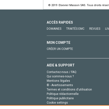
© 2019 Elsevier Masson SAS. Tous droits réser
ACCÈS RAPIDES
DOMAINES
TRAITÉS EMC
REVUES
LI
MON COMPTE
CRÉER UN COMPTE
AIDE & SUPPORT
Contactez-nous / FAQ
Qui sommes-nous ?
Mentions légales
© - Avertissements
Termes et conditions d'utilisation
Politique rédactionnelle
Politique publicitaire
Cookie settings
Politique de la vie privée