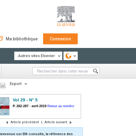
Ma bibliothèque
Connexion
Autres sites Elsevier
Export
Vol 29 - N° 5
P. 282-287
-
avril 2019
Retour au numéro
Article précédent
|
Article suivant
ienvenue sur EM-consulte, la référence des