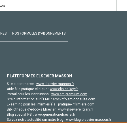
vés.
VRES
NOS FORMULES D'ABONNEMENTS
PLATEFORMES ELSEVIER MASSON
Site e-commerce :
www.elsevier-masson.fr
Aide à la pratique clinique :
www.clinicalkey.fr
Portail pour les institutions :
www.em-premium.com
Site d'information sur l'EMC :
emc-info.em-consulte.com
E-learning pour les infirmier(e)s :
pratique-infirmiere.com
Bibliothèque d'e-books Elsevier :
www.elsevierelibrary.fr
Blog special IFSI :
www.generationelsevier.fr
Suivez notre actualité sur notre blog :
www.blog-elsevier-masson.fr
Site d'emploi en santé :
emploisante.com