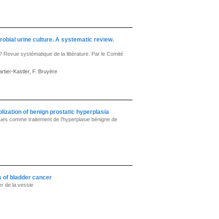
obial urine culture. A systematic review.
? Revue systématique de la littérature. Par le Comité
artier-Kastler, F. Bruyère
olization of benign prostatic hyperplasia
iques comme traitement de l’hyperplasie bénigne de
 of bladder cancer
r de la vessie