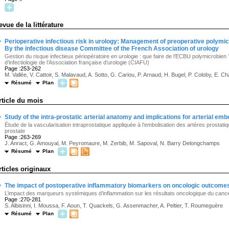
evue de la littérature
·
Perioperative infectious risk in urology: Management of preoperative polymicr
By the infectious disease Committee of the French Association of urology
Gestion du risque infectieux périopératoire en urologie : que faire de l’ECBU polymicrobien 
d’infectiologie de l’Association française d’urologie (CIAFU)
Page :253-262
M. Vallée, V. Cattoir, S. Malavaud, A. Sotto, G. Cariou, P. Arnaud, H. Bugel, P. Coloby, E. Ch
Résumé
Plan
rticle du mois
·
Study of the intra-prostatic arterial anatomy and implications for arterial emb
Étude de la vascularisation intraprostatique appliquée à l’embolisation des artères prostat
prostate
Page :263-269
J. Anract, G. Amouyal, M. Peyromaure, M. Zerbib, M. Sapoval, N. Barry Delongchamps
Résumé
Plan
rticles originaux
·
The impact of postoperative inflammatory biomarkers on oncologic outcomes
L’impact des marqueurs systémiques d’inflammation sur les résultats oncologique du cance
Page :270-281
S. Albisinni, I. Moussa, F. Aoun, T. Quackels, G. Assenmacher, A. Peltier, T. Roumeguère
Résumé
Plan