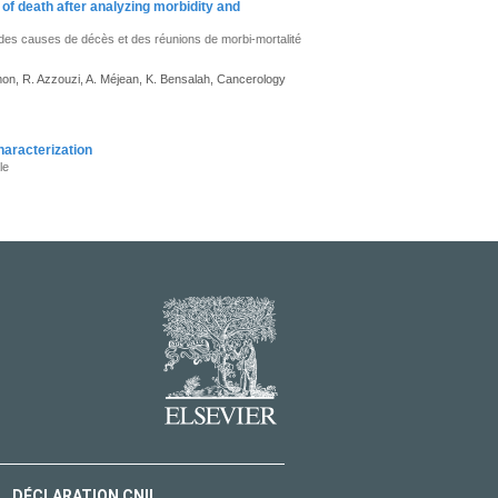
of death after analyzing morbidity and
des causes de décès et des réunions de morbi-mortalité
lomon, R. Azzouzi, A. Méjean, K. Bensalah, Cancerology
haracterization
le
DÉCLARATION CNIL