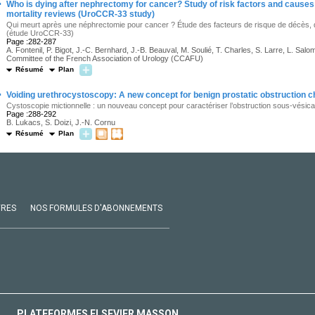
·
Who is dying after nephrectomy for cancer? Study of risk factors and causes 
mortality reviews (UroCCR-33 study)
Qui meurt après une néphrectomie pour cancer ? Étude des facteurs de risque de décès, 
(étude UroCCR-33)
Page :282-287
A. Fontenil, P. Bigot, J.-C. Bernhard, J.-B. Beauval, M. Soulié, T. Charles, S. Larre, L. Sa
Committee of the French Association of Urology (CCAFU)
Résumé
Plan
·
Voiding urethrocystoscopy: A new concept for benign prostatic obstruction c
Cystoscopie mictionnelle : un nouveau concept pour caractériser l’obstruction sous-vésica
Page :288-292
B. Lukacs, S. Doizi, J.-N. Cornu
Résumé
Plan
VRES
NOS FORMULES D'ABONNEMENTS
PLATEFORMES ELSEVIER MASSON