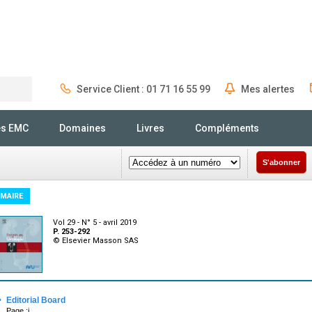
Service Client : 01 71 16 55 99
Mes alertes
Rechercher
és EMC
Domaines
Livres
Compléments
S'abonner
MAIRE
Vol 29 - N° 5 - avril 2019
P. 253-292
© Elsevier Masson SAS
·
Editorial Board
Page :i