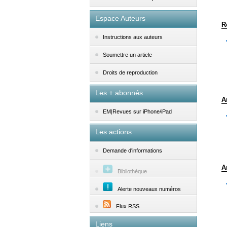
Espace Auteurs
R
Instructions aux auteurs
Soumettre un article
Droits de reproduction
Les + abonnés
A
EM|Revues sur iPhone/iPad
Les actions
Demande d'informations
A
Bibliothèque
Alerte nouveaux numéros
Flux RSS
Liens