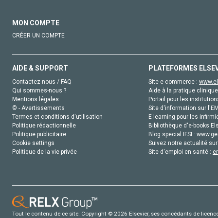
MON COMPTE
CRÉER UN COMPTE
AIDE & SUPPORT
PLATEFORMES ELSE
Contactez-nous / FAQ
Site e-commerce :
www.el
Qui sommes-nous ?
Aide à la pratique clinique
Mentions légales
Portail pour les institution
© - Avertissements
Site d'information sur l'E
Termes et conditions d'utilisation
E-learning pour les infirmi
Politique rédactionnelle
Bibliothèque d'e-books Els
Politique publicitaire
Blog special IFSI :
www.gen
Cookie settings
Suivez notre actualité sur
Politique de la vie privée
Site d'emploi en santé :
e
Tout le contenu de ce site: Copyright © 2026 Elsevier, ses concédants de licence e