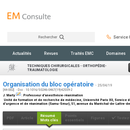
Rechercher
Service C
Rechercher
Actualités
Revues
Traités EMC
Domaines
TECHNIQUES CHIRURGICALES - ORTHOPÉDIE-
TRAUMATOLOGIE
Organisation du bloc opératoire
- 25/04/19
[44-002] - Doi : 10.1016/S0246-0467(19)42559-2
J. Marty
:
Professeur d'anesthésie-réanimation
Unité de formation et de recherche de médecine, Université Paris XII, Service 
d'urgence et de réanimation (Samu-Smur), 51, avenue du Maréchal-de-Lattre-de-
Résumé
Points
PDF
Article
Figures
Testez
Mots clés
essentiels