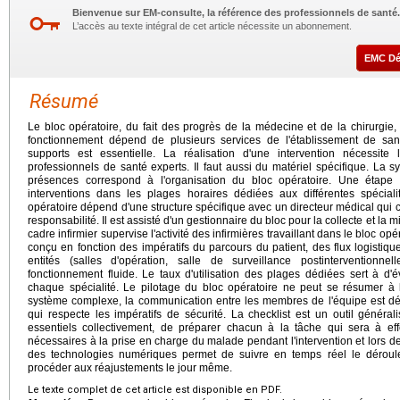
Bienvenue sur EM-consulte, la référence des professionnels de santé.
L’accès au texte intégral de cet article nécessite un abonnement.
EMC D
Résumé
Le bloc opératoire, du fait des progrès de la médecine et de la chirurgi
fonctionnement dépend de plusieurs services de l'établissement de san
supports est essentielle. La réalisation d'une intervention nécessit
professionnels de santé experts. Il faut aussi du matériel spécifique. La sy
présences correspond à l'organisation du bloc opératoire. Une étape 
interventions dans les plages horaires dédiées aux différentes spéciali
opératoire dépend d'une structure spécifique avec un directeur médical qui c
responsabilité. Il est assisté d'un gestionnaire du bloc pour la collecte et la 
cadre infirmier supervise l'activité des infirmières travaillant dans le bloc op
conçu en fonction des impératifs du parcours du patient, des flux logistiq
entités (salles d'opération, salle de surveillance postinterventionn
fonctionnement fluide. Le taux d'utilisation des plages dédiées sert à d'
chaque spécialité. Le pilotage du bloc opératoire ne peut se résumer à l
système complexe, la communication entre les membres de l'équipe est déc
qui respecte les impératifs de sécurité. La checklist est un outil général
essentiels collectivement, de préparer chacun à la tâche qui sera à eff
nécessaires à la prise en charge du malade pendant l'intervention et lors 
des technologies numériques permet de suivre en temps réel le dérou
procéder aux réajustements le jour même.
Le texte complet de cet article est disponible en PDF.