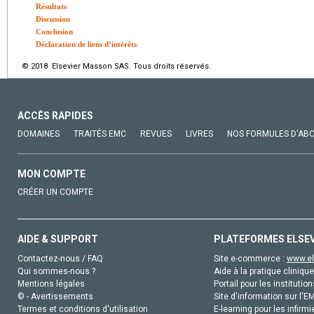
Résultats
Discussion
Conclusion
Déclaration de liens d’intérêts
© 2018 Elsevier Masson SAS. Tous droits réservés.
ACCÈS RAPIDES
DOMAINES
TRAITÉS EMC
REVUES
LIVRES
NOS FORMULES D'AB
MON COMPTE
CRÉER UN COMPTE
AIDE & SUPPORT
PLATEFORMES ELSE
Contactez-nous / FAQ
Site e-commerce :
www.el
Qui sommes-nous ?
Aide à la pratique clinique
Mentions légales
Portail pour les institution
© - Avertissements
Site d'information sur l'E
Termes et conditions d'utilisation
E-learning pour les infirmi