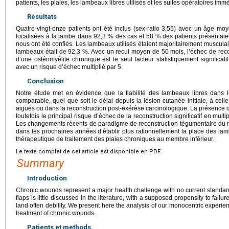
patients, les plaies, les lambeaux libres utilisés et les suites opératoires imm
Résultats
Quatre-vingt-onze patients ont été inclus (sex-ratio 3,55) avec un âge mo
localisées à la jambe dans 92,3 % des cas et 58 % des patients présentaien
nous ont été confiés. Les lambeaux utilisés étaient majoritairement musculai
lambeaux était de 92,3 %. Avec un recul moyen de 50 mois, l’échec de reco
d’une ostéomyélite chronique est le seul facteur statistiquement significati
avec un risque d’échec multiplié par 5.
Conclusion
Notre étude met en évidence que la fiabilité des lambeaux libres dans l
comparable, quel que soit le délai depuis la lésion cutanée initiale, à cell
aiguës ou dans la reconstruction post-exérèse carcinologique. La présence 
toutefois le principal risque d’échec de la reconstruction significatif en multi
Les changements récents de paradigme de reconstruction tégumentaire du m
dans les prochaines années d’établir plus rationnellement la place des lam
thérapeutique de traitement des plaies chroniques au membre inférieur.
Le texte complet de cet article est disponible en PDF.
Summary
Introduction
Chronic wounds represent a major health challenge with no current standard
flaps is little discussed in the literature, with a supposed propensity to fail
land often debility. We present here the analysis of our monocentric experienc
treatment of chronic wounds.
Patients et methods