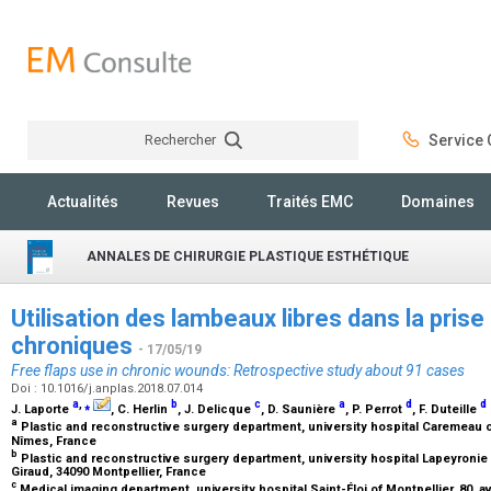
Rechercher
Service C
Rechercher
Actualités
Revues
Traités EMC
Domaines
ANNALES DE CHIRURGIE PLASTIQUE ESTHÉTIQUE
Utilisation des lambeaux libres dans la pris
chroniques
- 17/05/19
Free flaps use in chronic wounds: Retrospective study about 91 cases
Doi : 10.1016/j.anplas.2018.07.014
a
,
⁎
b
c
a
d
d
J. Laporte
, C. Herlin
, J. Delicque
, D. Saunière
, P. Perrot
, F. Duteille
a
Plastic and reconstructive surgery department, university hospital Caremeau 
Nîmes, France
b
Plastic and reconstructive surgery department, university hospital Lapeyroni
Giraud, 34090 Montpellier, France
c
Medical imaging department, university hospital Saint-Éloi of Montpellier, 80, 