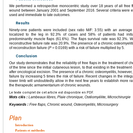
We performed a retrospective monocentric study over 18 years of all free f
wound between January 2001 and September 2016. Several criteria were eva
used and immediate to late outcomes.
Results
Ninety-one patients were included (sex ratio M/F: 3.55) with an average
localized to the leg in 92.3% of cases and 58% of patients had initi
predominantly muscle flaps (61.6%). The flaps survival rate was 92.3%. W
reconstructive failure rate was 20.9%. The presence of a chronic osteomyelitis i
of reconstruction failure (
P
=
0.0169) with a risk of failure multiplied by 5.
Conclusion
Our study demonstrates that the reliability of free flaps in the treatment of
of the time since the initial cutaneous lesion, to that existing in the treatmen
after oncological excision. The presence of a chronic osteomyelitis, however, 
failure by increasing 5 times the risk of failure. Recent changes in the int
lower limb will undoubtedly allow in the next few years to establish more rat
the therapeutic armamentarium of chronic wounds.
Le texte complet de cet article est disponible en PDF.
Mots clés :
Lambeaux libres, Plaie chronique, Ostéomyélite, Microchirurgie
Keywords :
Free flaps, Chronic wound, Osteomyelitis, Microsurgery
Plan
Introduction
Patients et méthodes