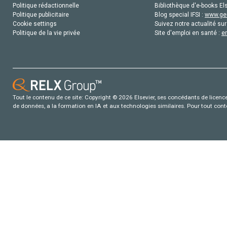
Politique rédactionnelle
Bibliothèque d'e-books Els
Politique publicitaire
Blog special IFSI :
www.gen
Cookie settings
Suivez notre actualité sur
Politique de la vie privée
Site d'emploi en santé :
e
Tout le contenu de ce site: Copyright © 2026 Elsevier, ses concédants de licence e
de données, a la formation en IA et aux technologies similaires. Pour tout con