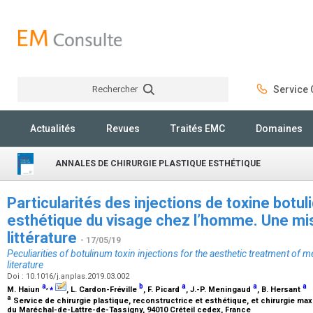
Rechercher
Service C
Rechercher
Actualités
Revues
Traités EMC
Domaines
ANNALES DE CHIRURGIE PLASTIQUE ESTHÉTIQUE
Particularités des injections de toxine botul
esthétique du visage chez l’homme. Une mis
littérature
- 17/05/19
Peculiarities of botulinum toxin injections for the aesthetic treatment of m
literature
Doi : 10.1016/j.anplas.2019.03.002
a
,
⁎
b
a
a
a
M. Haiun
, L. Cardon-Fréville
, F. Picard
, J.-P. Meningaud
, B. Hersant
a
Service de chirurgie plastique, reconstructrice et esthétique, et chirurgie maxi
du Maréchal-de-Lattre-de-Tassigny, 94010 Créteil cedex, France