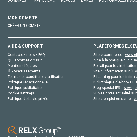
DOMAINES
TRAITÉS EMC
REVUES
LIVRES
NOS FORMULES D'AB
MON COMPTE
CRÉER UN COMPTE
AIDE & SUPPORT
PLATEFORMES ELSE
Contactez-nous / FAQ
Site e-commerce :
www.el
Qui sommes-nous ?
Aide à la pratique clinique
Mentions légales
Portail pour les institution
© - Avertissements
Site d'information sur l'E
Termes et conditions d'utilisation
E-learning pour les infirmi
Politique rédactionnelle
Bibliothèque d'e-books Els
Politique publicitaire
Blog special IFSI :
www.gen
Cookie settings
Suivez notre actualité sur
Politique de la vie privée
Site d'emploi en santé :
e