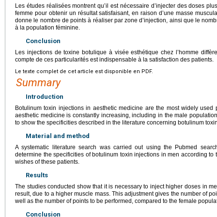
Les études réalisées montrent qu’il est nécessaire d’injecter des doses pl
femme pour obtenir un résultat satisfaisant, en raison d’une masse muscula
donne le nombre de points à réaliser par zone d’injection, ainsi que le nomb
à la population féminine.
Conclusion
Les injections de toxine botulique à visée esthétique chez l’homme diffèr
compte de ces particularités est indispensable à la satisfaction des patients.
Le texte complet de cet article est disponible en PDF.
Summary
Introduction
Botulinum toxin injections in aesthetic medicine are the most widely used 
aesthetic medicine is constantly increasing, including in the male populatio
to show the specificities described in the literature concerning botulinum toxi
Material and method
A systematic literature search was carried out using the Pubmed searc
determine the specificities of botulinum toxin injections in men according t
wishes of these patients.
Results
The studies conducted show that it is necessary to inject higher doses in me
result, due to a higher muscle mass. This adjustment gives the number of poin
well as the number of points to be performed, compared to the female popula
Conclusion