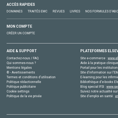
ACCÈS RAPIDES
DOMAINES
TRAITÉS EMC
REVUES
LIVRES
NOS FORMULES D'AB
MON COMPTE
CRÉER UN COMPTE
AIDE & SUPPORT
PLATEFORMES ELSE
Contactez-nous / FAQ
Site e-commerce :
www.el
Qui sommes-nous ?
Aide à la pratique clinique
Mentions légales
Portail pour les institution
© - Avertissements
Site d'information sur l'E
Termes et conditions d'utilisation
E-learning pour les infirmi
Politique rédactionnelle
Bibliothèque d'e-books Els
Politique publicitaire
Blog special IFSI :
www.gen
Cookie settings
Suivez notre actualité sur
Politique de la vie privée
Site d'emploi en santé :
e