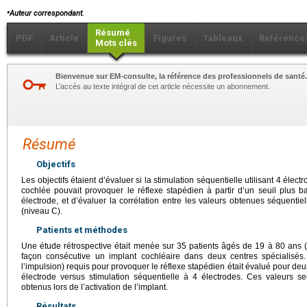
⁎
Auteur correspondant.
Résumé
PDF
Article
Figures
Tableaux
Référence
Mots clés
Bienvenue sur EM-consulte, la référence des professionnels de santé.
L’accès au texte intégral de cet article nécessite un abonnement.
Résumé
Objectifs
Les objectifs étaient d’évaluer si la stimulation séquentielle utilisant 4 élect
cochlée pouvait provoquer le réflexe stapédien à partir d’un seuil plus 
électrode, et d’évaluer la corrélation entre les valeurs obtenues séquenti
(niveau C).
Patients et méthodes
Une étude rétrospective était menée sur 35 patients âgés de 19 à 80 ans 
façon consécutive un implant cochléaire dans deux centres spécialisés.
l’impulsion) requis pour provoquer le réflexe stapédien était évalué pour deu
électrode versus stimulation séquentielle à 4 électrodes. Ces valeurs 
obtenus lors de l’activation de l’implant.
Résultats