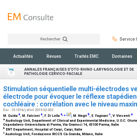
Rechercher
Service C
Rechercher
Actualités
Revues
Traités EMC
Domaines
ANNALES FRANÇAISES D'OTO-RHINO-LARYNGOLOGIE ET DE
PATHOLOGIE CERVICO-FACIALE
Stimulation séquentielle multi-électrodes v
électrode pour évoquer le réflexe stapédien
cochléaire : corrélation avec le niveau max
Doi : 10.1016/j.aforl.2019.02.002
a
a
a
,
⁎
b
c
a
M. Guida
, M. Falcioni
, F. Di Lella
, M. Negri
, E. Fagnani
, V. Vincenti
a
Audiology Unit, Department of Clinical and Experimental Medicine, U.O.C. Otorin
Ospedaliero-Universitaria di Parma, Via Gramsci 14, 43100 Parma, Italie
b
ENT Department, Hospital of Carpi, Carpi, Italie
c
Audiology Unit, Fondazione IRCCS Cà Granda, Milano, Italie