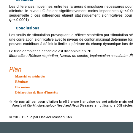
Les différences moyennes entre les largeurs d’impulsion nécessaires pour
atteindre le niveau C étaient significativement moins importantes (
p
<
0,0
séquentielle ; ces différences étaient statistiquement significatives po
(
p
<
0,0001).
Conclusions
Les seuils de stimulation provoquant le réflexe stapédien par stimulation s
une corrélation significative avec le niveau de confort maximal déterminé lo
peuvent contribuer à définir la limite supérieure du champ dynamique lors des
Le texte complet de cet article est disponible en PDF.
Mots clés :
Réflexe stapédien, Niveau de confort, Implantation cochléaire, É
Plan
Matériel et méthodes
Résultats
Discussion
Déclaration de liens d’intérêts
☆
Ne pas utiliser pour citation la référence française de cet article mais cel
Annals of Otorhinolaryngology Head and Neck Diseases
en utilisant le DOI ci-de
© 2019 Publié par Elsevier Masson SAS.